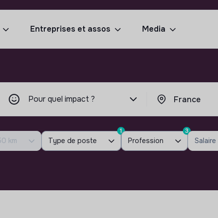
Entreprises et assos
Media
Pour quel impact ?
1
3
50 km
Type de poste
Profession
Salaire