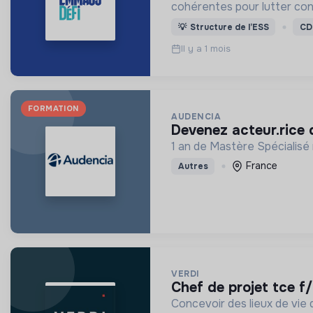
cohérentes pour lutter cont
💡
Structure de l’ESS
CD
Il y a 1 mois
FORMATION
AUDENCIA
devenez acteur.rice
1 an de Mastère Spécialis
France
Autres
VERDI
chef de projet tce f
Concevoir des lieux de vie