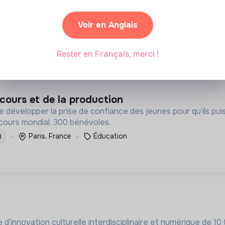
Voir en Anglais
Évreux, France
Personnes âgées
CDI
Rester en Français, merci !
cours et de la production
e développer la prise de confiance des jeunes pour qu’ils puis
cours mondial, 300 bénévoles.
Paris, France
Éducation
I
’innovation culturelle interdisciplinaire et numérique de 10 