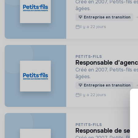
Créé en 2007, Petits-fils e
âgées.
💡
Entreprise en transition
Il y a 22 jours
PETITS-FILS
responsable d'agenc
Créé en 2007, Petits-fils e
âgées.
💡
Entreprise en transition
Il y a 22 jours
PETITS-FILS
responsable de sect
Créé en 2007, Petits-fils e