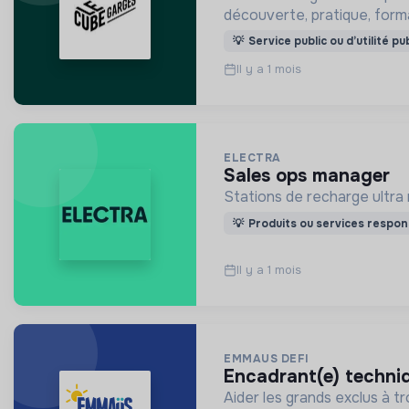
découverte, pratique, forma
💡
Service public ou d’utilité pu
Il y a 1 mois
ELECTRA
sales ops manager
Stations de recharge ultra r
💡
Produits ou services respon
Il y a 1 mois
EMMAUS DEFI
encadrant(e) techni
Aider les grands exclus à t