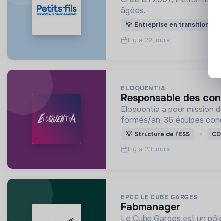
âgées.
💡
Entreprise en transition
Il y a 22 jours
ELOQUENTIA
responsable des con
Eloquentia a pour mission d
formés/an, 36 équipes con
💡
Structure de l’ESS
CD
Il y a 23 jours
EPCC LE CUBE GARGES
fabmanager
Le Cube Garges est un pôle d