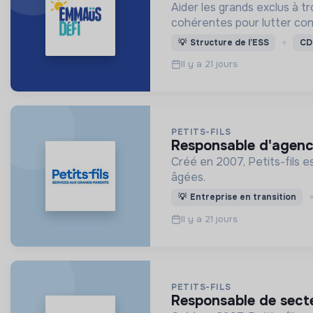
Aider les grands exclus à t
cohérentes pour lutter cont
💡
Structure de l’ESS
CD
Il y a 21 jours
PETITS-FILS
responsable d'agenc
Créé en 2007, Petits-fils e
âgées.
💡
Entreprise en transition
Il y a 21 jours
PETITS-FILS
responsable de sect