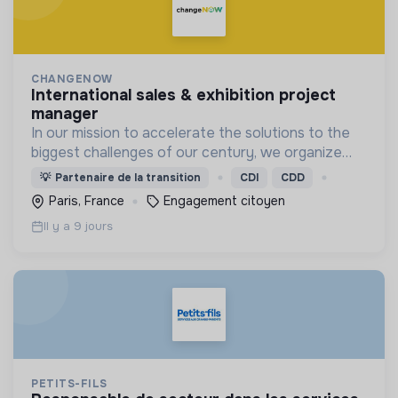
CHANGENOW
international sales & exhibition project
manager
In our mission to accelerate the solutions to the
biggest challenges of our century, we organize
the ChangeNOW summit, the world's largest event
💡
Partenaire de la transition
CDI
CDD
for the planet,
Paris, France
Engagement citoyen
Il y a 9 jours
PETITS-FILS