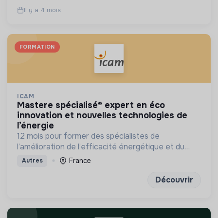
Il y a 4 mois
FORMATION
ICAM
mastere spécialisé® expert en éco
innovation et nouvelles technologies de
l’énergie
12 mois pour former des spécialistes de
l’amélioration de l’efficacité énergétique et du
développement des énergies renouvelables
France
Autres
Découvrir