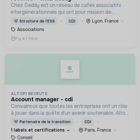
Chez Daddy est un réseau de cafés associatifs
intergénérationnels qui ont pour mission de
rompre la solitude des personnes âgées en créant
Lyon, France
💡
Structure de l’ESS
CDI
du lien social et intergénérationnel de proximité.
Associations
Il y a 1 mois
ALTOPI RECRUTE
account manager - cdi
Convaincus que toutes les entreprises ont un rôle
à jouer dans la quête d'un avenir soutenable, Altopi
s’est donnée pour mission de les accompagner
💡
Partenaire de la transition
CDI
pour parvenir ensemble à une société plus durable.
1 labels et certifications
Paris, France
Conseil