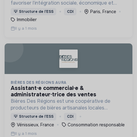
favoriser l’intégration sociale, économique et
républicaine de jeunes qui n’ont pas accès aux
Paris, France
💡
Structure de l’ESS
CDI
logements de centre-ville.
Immobilier
Il y a 1 mois
BIÈRES DES RÉGIONS AURA
assistant·e commercial·e &
administrateur·trice des ventes
Bières Des Régions est une coopérative de
producteurs de bières artisanales locales
proposant un service de distribution en circuit
💡
Structure de l’ESS
CDI
court aux entreprises artisanales de la filière
Vénissieux, France
Consommation responsable
brassicole.
Il y a 1 mois