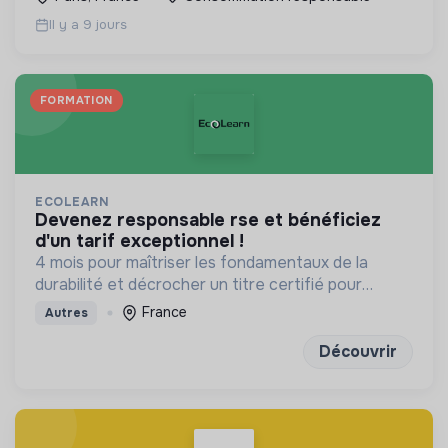
Il y a 9 jours
FORMATION
ECOLEARN
devenez responsable rse et bénéficiez
d'un tarif exceptionnel !
4 mois pour maîtriser les fondamentaux de la
durabilité et décrocher un titre certifié pour
transformer les modèles d'affaires de demain
France
Autres
Découvrir