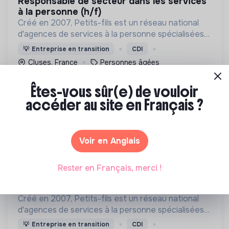
responsable de secteur dans les services
à la personne (h/f)
Créé en 2007, Petits-fils est un réseau national
d'agences de services à la personne spécialisées
dans l'aide à domicile pour les personnes âgées.
💡
Entreprise en transition
CDI
Cluses, France
Personnes âgées
Il y a 9 jours
Êtes-vous sûr(e) de vouloir
accéder au site en Français ?
Voir en Anglais
Rester en Français, merci !
PETITS-FILS
responsable développement dans les
services à la personne (h/f)
Créé en 2007, Petits-fils est un réseau national
d'agences de services à la personne spécialisées
dans l'aide à domicile pour les personnes âgées.
💡
Entreprise en transition
CDI