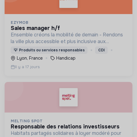
EZYMOB
sales manager h/f
Ensemble créons la mobilité de demain - Rendons
la ville plus accessible et plus inclusive aux
personnes en situation de fragilité
💡
Produits ou services responsables
CDI
Lyon, France
Handicap
Il y a 17 jours
MELTING SPOT
responsable des relations investisseurs
Habitats partagés solidaires à loyer modéré pour