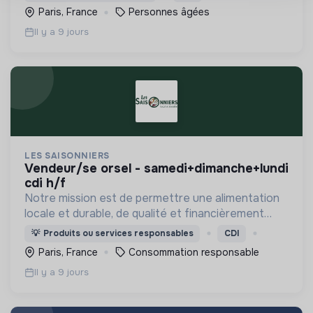
Paris, France
Personnes âgées
Il y a 9 jours
LES SAISONNIERS
vendeur/se orsel - samedi+dimanche+lundi
cdi h/f
Notre mission est de permettre une alimentation
locale et durable, de qualité et financièrement
abordable.
💡
Produits ou services responsables
CDI
Paris, France
Consommation responsable
Il y a 9 jours