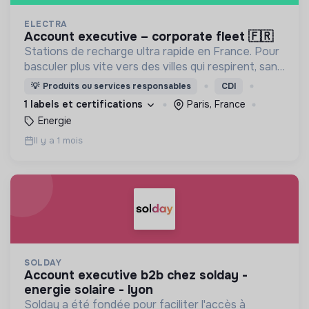
ELECTRA
account executive – corporate fleet 🇫🇷
Stations de recharge ultra rapide en France. Pour
basculer plus vite vers des villes qui respirent, sans
CO₂ et sans bruit.
💡
Produits ou services responsables
CDI
1 labels et certifications
Paris, France
Energie
Il y a 1 mois
SOLDAY
account executive b2b chez solday -
energie solaire - lyon
Solday a été fondée pour faciliter l'accès à