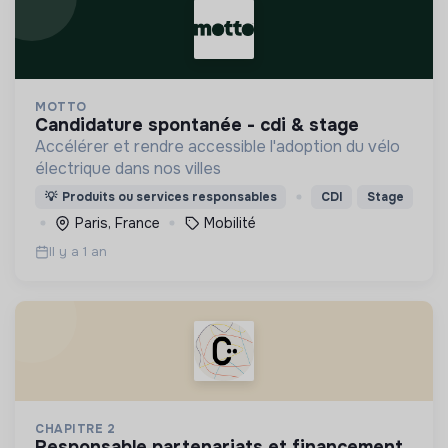
MOTTO
candidature spontanée - cdi & stage
Accélérer et rendre accessible l'adoption du vélo
électrique dans nos villes
💡
Produits ou services responsables
CDI
Stage
Paris, France
Mobilité
Il y a 1 an
CHAPITRE 2
responsable partenariats et financement