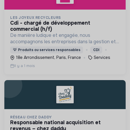
LES JOYEUX RECYCLEURS
cdi - chargé de développement
commercial (h/f)
De manière ludique et engagée, nous
accompagnons les entreprises dans la gestion et
la valorisation de leurs déchets recyclables, tout
💡
Produits ou services responsables
CDI
en favorisant l’insertion sociale.
18e Arrondissement, Paris, France
Services
Il y a 1 mois
RÉSEAU CHEZ DADDY
responsable national acquisition et
revenus – chez daddy