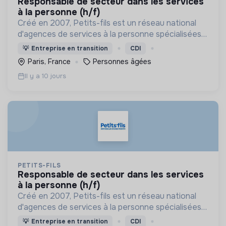
responsable de secteur dans les services
à la personne (h/f)
Créé en 2007, Petits-fils est un réseau national
d'agences de services à la personne spécialisées
dans l'aide à domicile pour les personnes âgées.
💡
Entreprise en transition
CDI
Paris, France
Personnes âgées
Il y a 10 jours
PETITS-FILS
responsable de secteur dans les services
à la personne (h/f)
Créé en 2007, Petits-fils est un réseau national
d'agences de services à la personne spécialisées
dans l'aide à domicile pour les personnes âgées.
💡
Entreprise en transition
CDI