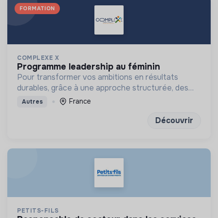
FORMATION
COMPLEXE X
programme leadership au féminin
Pour transformer vos ambitions en résultats
durables, grâce à une approche structurée, des
outils concrets et des exercices de réflexion
France
Autres
puissants
Découvrir
PETITS-FILS