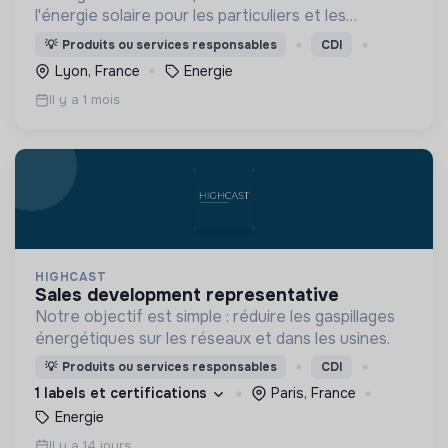
l'énergie solaire pour les particuliers et les
professionnels.
💡
Produits ou services responsables
CDI
Lyon, France
Energie
Il y a 1 mois
HIGHCAST
sales development representative
Notre objectif est simple : réduire les gaspillages
énergétiques sur les réseaux et dans les usines.
💡
Produits ou services responsables
CDI
1 labels et certifications
Paris, France
Energie
Il y a 14 jours