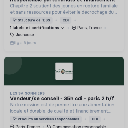
Chapitre 2 soutient des jeunes en rupture familiale
et sans ressources pour éviter le décrochage du
parcours d'insertion et le glissement vers
💡
Structure de l’ESS
CDI
l'exclusion.
1 labels et certifications
Paris, France
Jeunesse
Il y a 8 jours
LES SAISONNIERS
vendeur/se conseil - 35h cdi - paris 2 h/f
Notre mission est de permettre une alimentation
locale et durable, de qualité et financièrement
abordable.
💡
Produits ou services responsables
CDI
Paris, France
Consommation responsable