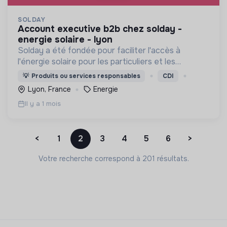
SOLDAY
account executive b2b chez solday -
energie solaire - lyon
Solday a été fondée pour faciliter l'accès à
l'énergie solaire pour les particuliers et les
professionnels.
💡
Produits ou services responsables
CDI
Lyon, France
Energie
Il y a 1 mois
<
1
2
3
4
5
6
>
Votre recherche correspond à 201 résultats.