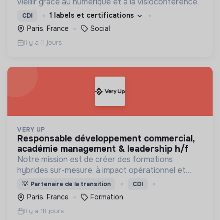
vieillir grâce au numérique et à la visioconférence.
1 labels et certifications
CDI
Paris, France
Social
Il y a 11 jours
VERY UP
responsable développement commercial,
académie management & leadership h/f
Notre mission est de créer des formations
hybrides sur-mesure, à impact opérationnel et
environnemental, pour développer durablement
💡
Partenaire de la transition
CDI
les compétences de demain de toutes et tous.
Paris, France
Formation
Il y a 18 jours