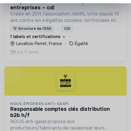
responsable levée de fonds/mécénat
entreprises – cdi
Créée en 2011, l'association JobIRL lutte depuis 15
ans contre les inégalités sociales, territoriales et
de genre dans l’orientation et l’insertion
💡
Structure de l’ESS
CDI
professionnelle.
1 labels et certifications
Levallois-Perret, France
Égalité
Il y a 17 jours
NOUS, ÉPICERIES ANTI-GASPI
responsable comptes clés distribution
b2b h/f
NOUS anti-gaspi propose aux
producteurs/fabricants de revaloriser leurs