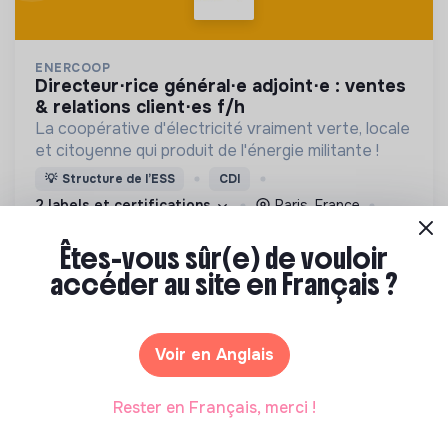
ENERCOOP
directeur⋅rice général⋅e adjoint⋅e : ventes
& relations client⋅es f/h
La coopérative d'électricité vraiment verte, locale
et citoyenne qui produit de l'énergie militante !
💡
Structure de l’ESS
CDI
2 labels et certifications
Paris, France
Energie
Êtes-vous sûr(e) de vouloir
Il y a 12 jours
accéder au site en Français ?
Voir en Anglais
Rester en Français, merci !
JOBIRL