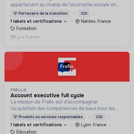
appartenant au champ de l’économie sociale et
solidaire.
💡
Partenaire de la transition
CDI
1 labels et certifications
Nantes, France
Formation
Il y a 17 jours
FRELLO
account executive full cycle
La mission de Frello est d'accompagner
l’acquisition des compétences de base pour les
plus précaires.
💡
Produits ou services responsables
CDI
1 labels et certifications
Lyon, France
Éducation