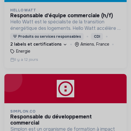
HELLO WATT
responsable d'équipe commerciale (h/f)
Hello Watt est le spécialiste de la transition
énergétique des logements. Hello Watt accélère la
transition énergétique en la rendant plus simple,
💡
Produits ou services responsables
CDI
plus intelligente et plus accessible.
2 labels et certifications
Amiens, France
Energie
Il y a 12 jours
SIMPLON.CO
responsable du développement
commercial
Simplon est un organisme de formation à impact