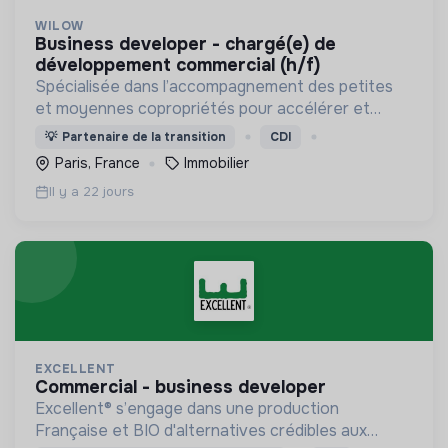
WILOW
business developer - chargé(e) de
développement commercial (h/f)
Spécialisée dans l’accompagnement des petites
et moyennes copropriétés pour accélérer et
faciliter leur rénovation énergétique.
💡
Partenaire de la transition
CDI
Paris, France
Immobilier
Il y a 22 jours
EXCELLENT
commercial - business developer
Excellent® s’engage dans une production
Française et BIO d'alternatives crédibles aux