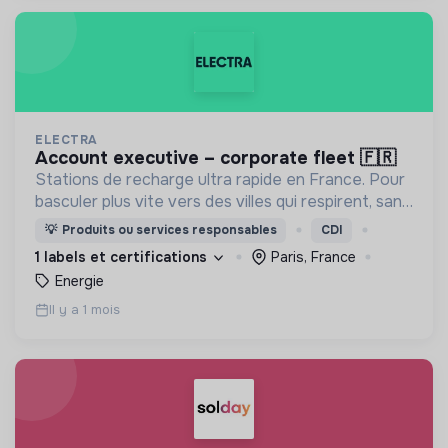
ELECTRA
account executive – corporate fleet 🇫🇷
Stations de recharge ultra rapide en France. Pour
basculer plus vite vers des villes qui respirent, sans
CO₂ et sans bruit.
💡
Produits ou services responsables
CDI
1 labels et certifications
Paris, France
Energie
Il y a 1 mois