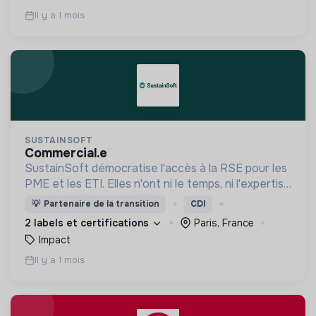
Il y a 1 mois
SUSTAINSOFT
commercial.e
SustainSoft démocratise l'accès à la RSE pour les
PME et les ETI. Elles n'ont ni le temps, ni l'expertise
pour répondre aux questions RSE de leurs clients
💡
Partenaire de la transition
CDI
et employés ou des réglementations (CSRD...).
2 labels et certifications
Paris, France
Impact
Il y a 1 mois