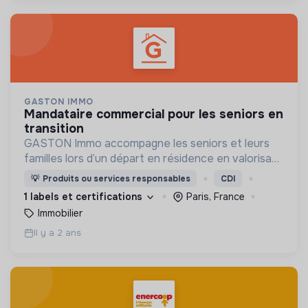
GASTON IMMO
mandataire commercial pour les seniors en
transition
GASTON Immo accompagne les seniors et leurs
familles lors d’un départ en résidence en valorisant
le logement : vente ou location clé en main, sans
💡
Produits ou services responsables
CDI
charge mentale.
1 labels et certifications
Paris, France
Immobilier
Il y a 2 ans