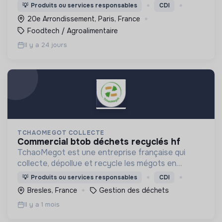
protéines animales pour accompagner les
💡
Produits ou services responsables
CDI
consommateurs dans la transition alimentaire vers
20e Arrondissement, Paris, France
le végétal.
Foodtech / Agroalimentaire
Il y a 24 jours
TCHAOMEGOT COLLECTE
commercial btob déchets recyclés hf
TchaoMegot est une entreprise française qui
collecte, dépollue et recycle les mégots en
isolants écologiques pour le textile et le bâtiment.
💡
Produits ou services responsables
CDI
Bresles, France
Gestion des déchets
Il y a 1 mois