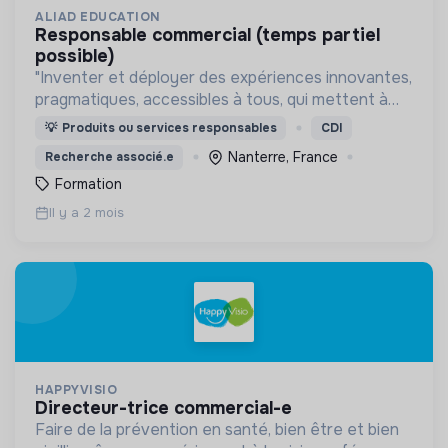
ALIAD EDUCATION
responsable commercial (temps partiel
possible)
"Inventer et déployer des expériences innovantes,
pragmatiques, accessibles à tous, qui mettent à
profit les sciences cognitives, et la créativité pour
💡
Produits ou services responsables
CDI
dynamiser l’apprentissage et la découverte."
Nanterre, France
Recherche associé.e
Formation
Il y a 2 mois
HAPPYVISIO
directeur-trice commercial-e
Faire de la prévention en santé, bien être et bien