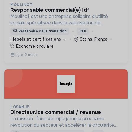
MOULINOT
responsable commercial(e) idf
Moulinot est une entreprise solidaire d'utilité
sociale spécialisée dans la valorisation de
biodéchets, et qui développe des programmes
💡
Partenaire de la transition
CDI
d'accompagnement de personnes en recherche
1 labels et certifications
Stains, France
d'emploi
Économie circulaire
Il y a 2 mois
LOSANJE
directeur.ice commercial / revenue
La mission : faire de l’upcycling la prochaine
révolution du secteur et accélérer la circularité
dans l’industrie textile grâce à une solution unique,