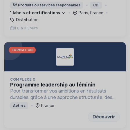
produits déclassés et invendus à prix juste et
💡
Produits ou services responsables
CDI
offre aux consommateurs un mode de
1 labels et certifications
Paris, France
consommation qualitatif et éco-responsable
Distribution
Il y a 18 jours
FORMATION
COMPLEXE X
programme leadership au féminin
Pour transformer vos ambitions en résultats
durables, grâce à une approche structurée, des
outils concrets et des exercices de réflexion
France
Autres
puissants
Découvrir