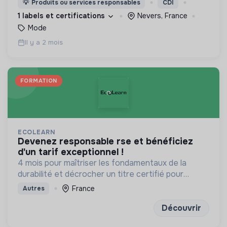
💡
Produits ou services responsables
CDI
combinant performance écologique et
1 labels et certifications
Nevers, France
économique.
Mode
Il y a 2 mois
FORMATION
ECOLEARN
devenez responsable rse et bénéficiez
d'un tarif exceptionnel !
4 mois pour maîtriser les fondamentaux de la
durabilité et décrocher un titre certifié pour
transformer les modèles d'affaires de demain
France
Autres
Découvrir