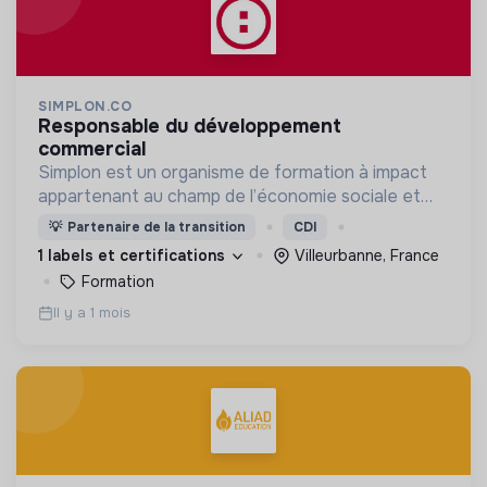
SIMPLON.CO
responsable du développement
commercial
Simplon est un organisme de formation à impact
appartenant au champ de l’économie sociale et
solidaire.
💡
Partenaire de la transition
CDI
1 labels et certifications
Villeurbanne, France
Formation
Il y a 1 mois