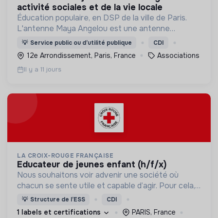
activité sociales et de la vie locale
Éducation populaire, en DSP de la ville de Paris.
L'antenne Maya Angelou est une antenne
jeunesse et un café culturel.
💡
Service public ou d’utilité publique
CDI
12e Arrondissement, Paris, France
Associations
Il y a 11 jours
LA CROIX-ROUGE FRANÇAISE
educateur de jeunes enfant (h/f/x)
Nous souhaitons voir advenir une société où
chacun se sente utile et capable d’agir. Pour cela,
nous proposons des moyens et des lieux
💡
Structure de l’ESS
CDI
d’engagement innovants et adaptés à tous.
1 labels et certifications
PARIS, France