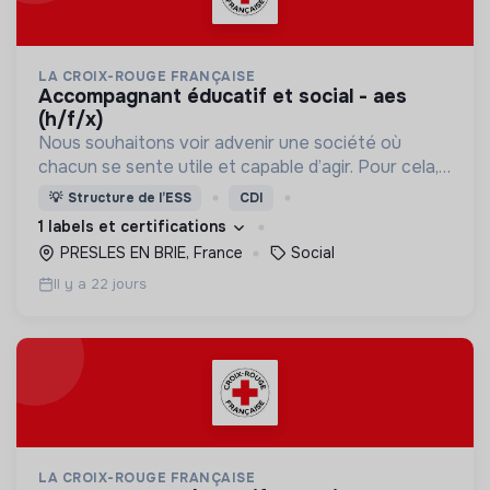
LA CROIX-ROUGE FRANÇAISE
accompagnant éducatif et social - aes
(h/f/x)
Nous souhaitons voir advenir une société où
chacun se sente utile et capable d’agir. Pour cela,
nous proposons des moyens et des lieux
💡
Structure de l’ESS
CDI
d’engagement innovants et adaptés à tous.
1 labels et certifications
PRESLES EN BRIE, France
Social
Il y a 22 jours
LA CROIX-ROUGE FRANÇAISE