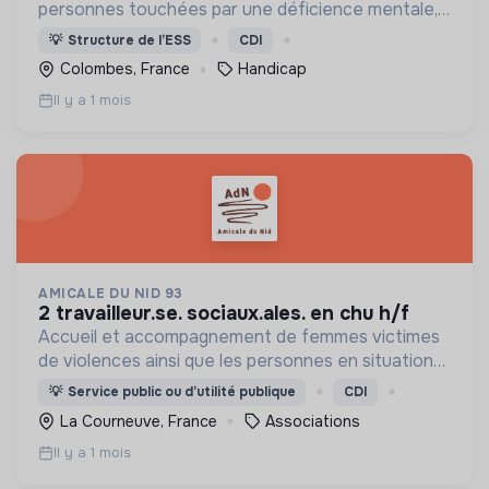
personnes touchées par une déficience mentale,
un handicap physique ou psychique
💡
Structure de l’ESS
CDI
Colombes, France
Handicap
Il y a 1 mois
AMICALE DU NID 93
2 travailleur.se. sociaux.ales. en chu h/f
Accueil et accompagnement de femmes victimes
de violences ainsi que les personnes en situation
de grande précarité, dans une démarche fondée
💡
Service public ou d’utilité publique
CDI
sur le respect, la solidarité et l’inclusion.
La Courneuve, France
Associations
Il y a 1 mois