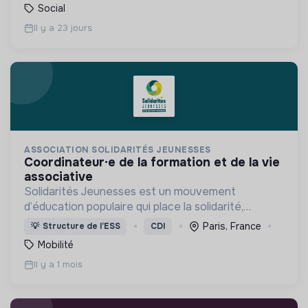
Social
Il y a 23 jours
ASSOCIATION SOLIDARITÉS JEUNESSES
coordinateur·e de la formation et de la vie
associative
Solidarités Jeunesses est un mouvement
d’éducation populaire qui place la solidarité,
l’engagement bénévole et la volonté politique au
Paris, France
💡
Structure de l’ESS
CDI
cœur de son projet.
Mobilité
Il y a 1 mois