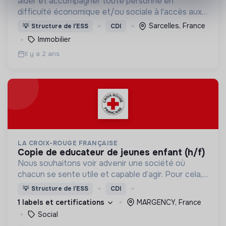
aider et accompagner toute personne en
difficulté économique et/ou sociale à l'accès aux
droits et à l'information relatifs au logement, à
Sarcelles, France
💡
Structure de l’ESS
CDI
l'insertion sociale et professionnelle
Immobilier
Il y a 2 ans
LA CROIX-ROUGE FRANÇAISE
copie de educateur de jeunes enfant (h/f)
Nous souhaitons voir advenir une société où
chacun se sente utile et capable d’agir. Pour cela,
nous proposons des moyens et des lieux
💡
Structure de l’ESS
CDI
d’engagement innovants et adaptés à tous.
1 labels et certifications
MARGENCY, France
Social