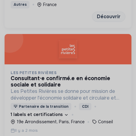
pour construire sa prochaine étape avec
France
Autres
discernement et confiance
Découvrir
LES PETITES RIVIÈRES
consultant·e confirmé.e en économie
sociale et solidaire
Les Petites Rivières se donne pour mission de
développer l'économie solidaire et circulaire et
d'accélérer les coopérations territoriales à impact
💡
Partenaire de la transition
CDI
1 labels et certifications
19e Arrondissement, Paris, France
Conseil
Il y a 2 mois