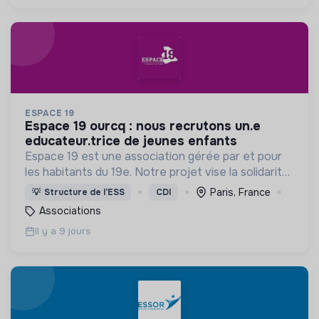
ESPACE 19
espace 19 ourcq : nous recrutons un.e
educateur.trice de jeunes enfants
Espace 19 est une association gérée par et pour
les habitants du 19e. Notre projet vise la solidarité
de proximité, les relations interculturelles, l’accès à
Paris, France
💡
Structure de l’ESS
CDI
l’autonomie et à la citoyenneté.
Associations
Il y a 9 jours