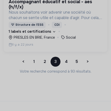
accompagnant éducatif et social - aes
(h/f/x)
Nous souhaitons voir advenir une société où
chacun se sente utile et capable d’agir. Pour cela,
nous proposons des moyens et des lieux
💡
Structure de l’ESS
CDI
d’engagement innovants et adaptés à tous.
1 labels et certifications
PRESLES EN BRIE, France
Social
Il y a 22 jours
<
1
2
3
4
5
>
Votre recherche correspond à 93 résultats.