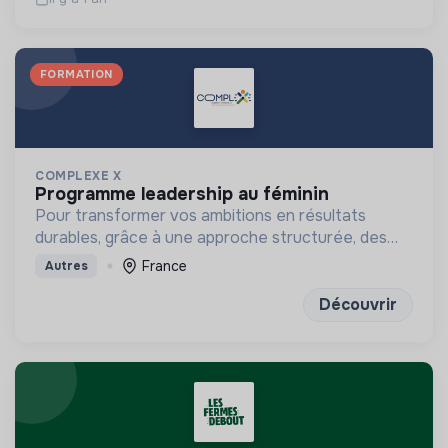
FORMATION
COMPLEXE X
programme leadership au féminin
Pour transformer vos ambitions en résultats
durables, grâce à une approche structurée, des
outils concrets et des exercices de réflexion
France
Autres
puissants
Découvrir