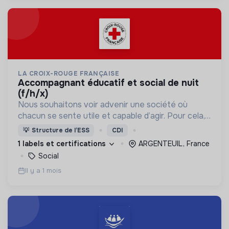
LA CROIX-ROUGE FRANÇAISE
accompagnant éducatif et social de nuit
(f/h/x)
Nous souhaitons voir advenir une société où
chacun se sente utile et capable d’agir. Pour cela,
nous proposons des moyens et des lieux
💡
Structure de l’ESS
CDI
d’engagement innovants et adaptés à tous.
1 labels et certifications
ARGENTEUIL, France
Social
Il y a 1 mois