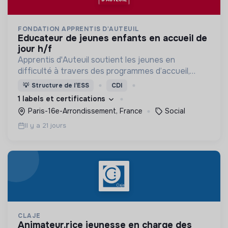
FONDATION APPRENTIS D'AUTEUIL
educateur de jeunes enfants en accueil de
jour h/f
Apprentis d'Auteuil soutient les jeunes en
difficulté à travers des programmes d’accueil,
d’éducation, de formation et d’insertion pour leur
💡
Structure de l’ESS
CDI
permettre de devenir des hommes et des femmes
1 labels et certifications
debout.
Paris-16e-Arrondissement, France
Social
Il y a 21 jours
CLAJE
animateur.rice jeunesse en charge des