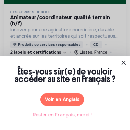
LES FERMES DEBOUT
animateur/coordinateur qualité terrain
(h/f)
Innover pour une agriculture nourricière, durable
et ancrée sur les territoires qui soit respectueuse
de l'humain et des écosystèmes
💡
Produits ou services responsables
CDI
2 labels et certifications
Lisses, France
Agriculture
Il y a 12 jours
Êtes-vous sûr(e) de vouloir
accéder au site en Français ?
Voir en Anglais
Rester en Français, merci !
VIVRE ENSEMBLE
chargé.e d'accompagnement social