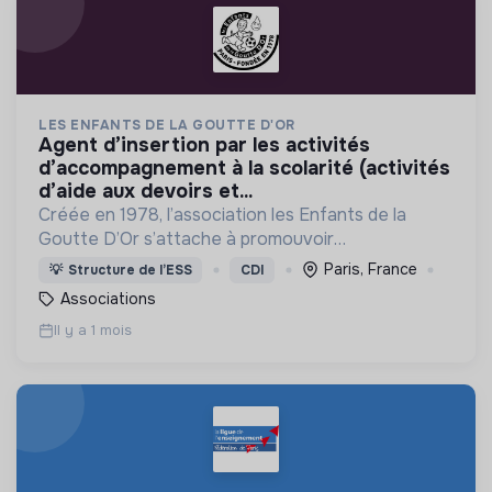
LES ENFANTS DE LA GOUTTE D'OR
agent d’insertion par les activités
d’accompagnement à la scolarité (activités
d’aide aux devoirs et...
Créée en 1978, l’association les Enfants de la
Goutte D’Or s’attache à promouvoir
l’épanouissement des enfants des jeunes, et aussi
Paris, France
💡
Structure de l’ESS
CDI
des adultes, afin qu’ils prennent leur place de
Associations
citoyens
Il y a 1 mois