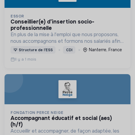
ESSOR
conseillier(e) d’insertion socio-
professionnelle
En plus de la mise à l'emploi que nous proposons,
nous accompagnons et formons nos salariés afin
de les aider à trouver un emploi durable en dehors
Nanterre, France
💡
Structure de l’ESS
CDI
de notre structure.
Il y a 1 mois
FONDATION PERCE NEIGE
accompagnant éducatif et social (aes)
(h/f)
Accueillir et accompagner, de façon adaptée, les