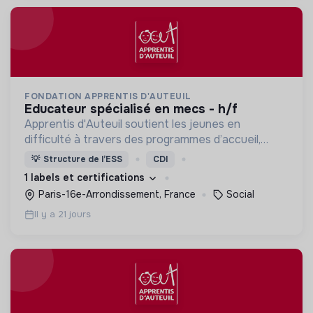
FONDATION APPRENTIS D'AUTEUIL
educateur spécialisé en mecs - h/f
Apprentis d'Auteuil soutient les jeunes en
difficulté à travers des programmes d’accueil,
d’éducation, de formation et d’insertion pour leur
💡
Structure de l’ESS
CDI
permettre de devenir des hommes et des femmes
1 labels et certifications
debout.
Paris-16e-Arrondissement, France
Social
Il y a 21 jours