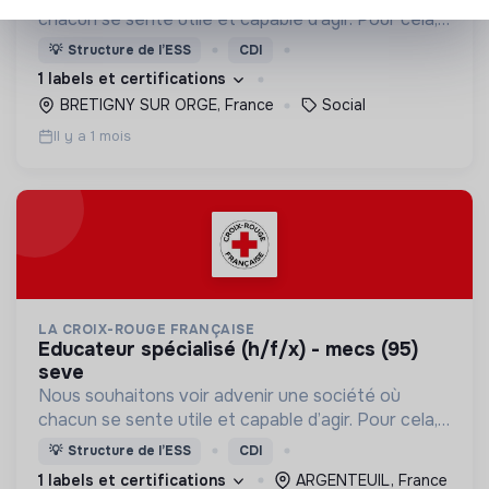
chacun se sente utile et capable d’agir. Pour cela,
nous proposons des moyens et des lieux
💡
Structure de l’ESS
CDI
d’engagement innovants et adaptés à tous.
1 labels et certifications
BRETIGNY SUR ORGE, France
Social
Il y a 1 mois
LA CROIX-ROUGE FRANÇAISE
educateur spécialisé (h/f/x) - mecs (95)
seve
Nous souhaitons voir advenir une société où
chacun se sente utile et capable d’agir. Pour cela,
nous proposons des moyens et des lieux
💡
Structure de l’ESS
CDI
d’engagement innovants et adaptés à tous.
1 labels et certifications
ARGENTEUIL, France