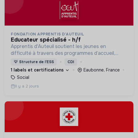
FONDATION APPRENTIS D'AUTEUIL
educateur spécialisé - h/f
Apprentis d'Auteuil soutient les jeunes en
difficulté à travers des programmes d’accueil,
d’éducation, de formation et d’insertion pour leur
💡
Structure de l’ESS
CDI
permettre de devenir des hommes et des femmes
1 labels et certifications
Eaubonne, France
debout.
Social
Il y a 2 jours