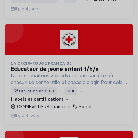
du dépistage et l'étude & observatoire.
Il y a 4 jours
LA CROIX-ROUGE FRANÇAISE
educateur de jeune enfant f/h/x
Nous souhaitons voir advenir une société où
chacun se sente utile et capable d’agir. Pour cela,
nous proposons des moyens et des lieux
💡
Structure de l’ESS
CDI
d’engagement innovants et adaptés à tous.
1 labels et certifications
GENNEVILLIERS, France
Social
Il y a 4 jours