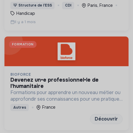
un handicap physique ou psychique
Paris, France
💡
Structure de l’ESS
CDI
Handicap
Il y a 1 mois
FORMATION
BIOFORCE
devenez un•e professionnel•le de
l'humanitaire
Formations pour apprendre un nouveau métier ou
approfondir ses connaissances pour une pratique
humanitaire professionnelle
France
Autres
Découvrir