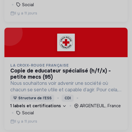
Social
Il y a 11 jours
LA CROIX-ROUGE FRANÇAISE
copie de educateur spécialisé (h/f/x) -
petite mecs (95)
Nous souhaitons voir advenir une société où
chacun se sente utile et capable d’agir. Pour cela,
nous proposons des moyens et des lieux
💡
Structure de l’ESS
CDI
d’engagement innovants et adaptés à tous.
1 labels et certifications
ARGENTEUIL, France
Social
Il y a 11 jours