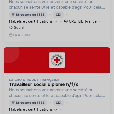
Nous souhaitons voir advenir une société où
chacun se sente utile et capable d’agir. Pour cela,
nous proposons des moyens et des lieux
💡
Structure de l’ESS
CDI
d’engagement innovants et adaptés à tous.
1 labels et certifications
CRETEIL, France
Social
Il y a 4 jours
LA CROIX-ROUGE FRANÇAISE
travailleur social diplome h/f/x
Nous souhaitons voir advenir une société où
chacun se sente utile et capable d’agir. Pour cela,
nous proposons des moyens et des lieux
💡
Structure de l’ESS
CDI
d’engagement innovants et adaptés à tous.
1 labels et certifications