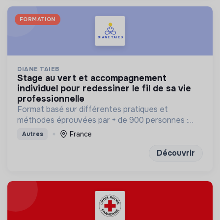
FORMATION
DIANE TAIEB
stage au vert et accompagnement
individuel pour redessiner le fil de sa vie
professionnelle
Format basé sur différentes pratiques et
méthodes éprouvées par + de 900 personnes :
bilan de competences, enneagramme et
France
Autres
méditation
Découvrir