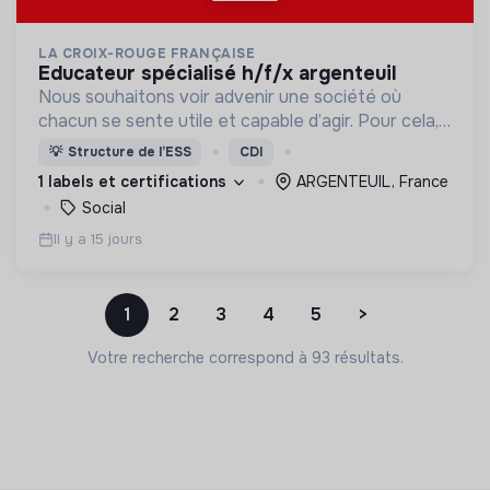
LA CROIX-ROUGE FRANÇAISE
educateur spécialisé h/f/x argenteuil
Nous souhaitons voir advenir une société où
chacun se sente utile et capable d’agir. Pour cela,
nous proposons des moyens et des lieux
💡
Structure de l’ESS
CDI
d’engagement innovants et adaptés à tous.
1 labels et certifications
ARGENTEUIL, France
Social
Il y a 15 jours
1
2
3
4
5
>
Votre recherche correspond à 93 résultats.