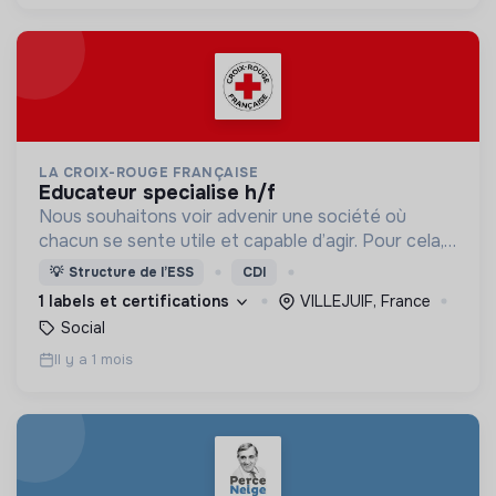
LA CROIX-ROUGE FRANÇAISE
educateur specialise h/f
Nous souhaitons voir advenir une société où
chacun se sente utile et capable d’agir. Pour cela,
nous proposons des moyens et des lieux
💡
Structure de l’ESS
CDI
d’engagement innovants et adaptés à tous.
1 labels et certifications
VILLEJUIF, France
Social
Il y a 1 mois