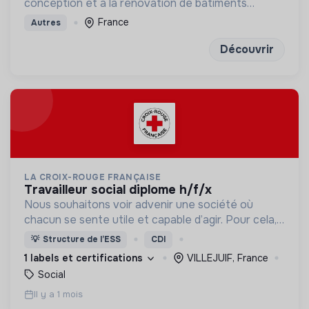
conception et à la rénovation de bâtiments
économes en énergie et respectueux de
France
Autres
l’environnement
Découvrir
LA CROIX-ROUGE FRANÇAISE
travailleur social diplome h/f/x
Nous souhaitons voir advenir une société où
chacun se sente utile et capable d’agir. Pour cela,
nous proposons des moyens et des lieux
💡
Structure de l’ESS
CDI
d’engagement innovants et adaptés à tous.
1 labels et certifications
VILLEJUIF, France
Social
Il y a 1 mois