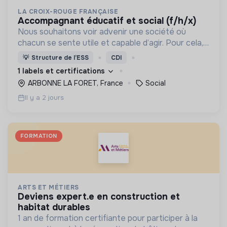
LA CROIX-ROUGE FRANÇAISE
accompagnant éducatif et social (f/h/x)
Nous souhaitons voir advenir une société où
chacun se sente utile et capable d’agir. Pour cela,
nous proposons des moyens et des lieux
💡
Structure de l’ESS
CDI
d’engagement innovants et adaptés à tous.
1 labels et certifications
ARBONNE LA FORET, France
Social
Il y a 2 jours
FORMATION
ARTS ET MÉTIERS
deviens expert.e en construction et
habitat durables
1 an de formation certifiante pour participer à la