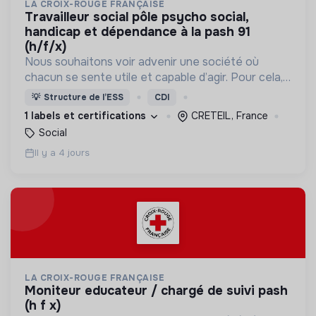
LA CROIX-ROUGE FRANÇAISE
travailleur social pôle psycho social,
handicap et dépendance à la pash 91
(h/f/x)
Nous souhaitons voir advenir une société où
chacun se sente utile et capable d’agir. Pour cela,
nous proposons des moyens et des lieux
💡
Structure de l’ESS
CDI
d’engagement innovants et adaptés à tous.
1 labels et certifications
CRETEIL, France
Social
Il y a 4 jours
LA CROIX-ROUGE FRANÇAISE
moniteur educateur / chargé de suivi pash
(h f x)