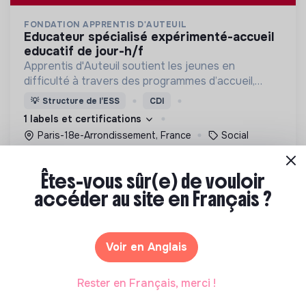
FONDATION APPRENTIS D'AUTEUIL
educateur spécialisé expérimenté-accueil
educatif de jour-h/f
Apprentis d'Auteuil soutient les jeunes en
difficulté à travers des programmes d’accueil,
d’éducation, de formation et d’insertion pour leur
💡
Structure de l’ESS
CDI
permettre de devenir des hommes et des femmes
1 labels et certifications
debout.
Paris-18e-Arrondissement, France
Social
Il y a 1 mois
Êtes-vous sûr(e) de vouloir
accéder au site en Français ?
Voir en Anglais
LA CROIX-ROUGE FRANÇAISE
Rester en Français, merci !
travailleur social cdi cada(f/h/x)
Nous souhaitons voir advenir une société où