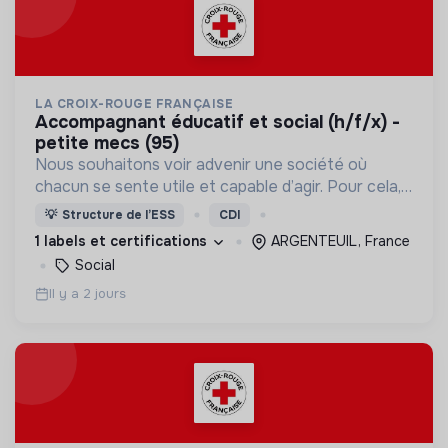
LA CROIX-ROUGE FRANÇAISE
accompagnant éducatif et social (h/f/x) -
petite mecs (95)
Nous souhaitons voir advenir une société où
chacun se sente utile et capable d’agir. Pour cela,
nous proposons des moyens et des lieux
💡
Structure de l’ESS
CDI
d’engagement innovants et adaptés à tous.
1 labels et certifications
ARGENTEUIL, France
Social
Il y a 2 jours