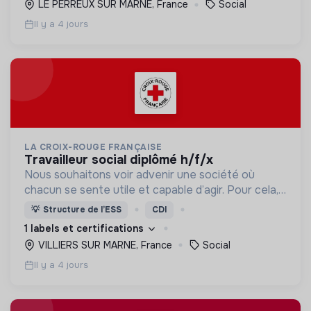
LE PERREUX SUR MARNE, France
Social
Il y a 4 jours
LA CROIX-ROUGE FRANÇAISE
travailleur social diplômé h/f/x
Nous souhaitons voir advenir une société où
chacun se sente utile et capable d’agir. Pour cela,
nous proposons des moyens et des lieux
💡
Structure de l’ESS
CDI
d’engagement innovants et adaptés à tous.
1 labels et certifications
VILLIERS SUR MARNE, France
Social
Il y a 4 jours