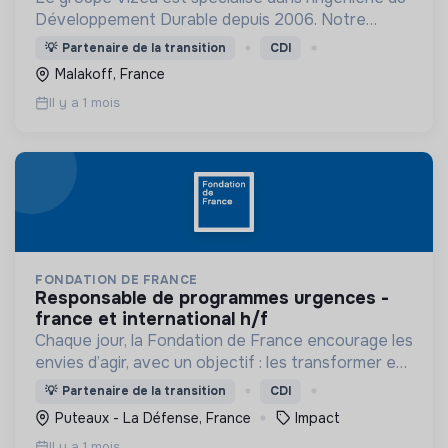
Développement Durable depuis 2006. Notre
objectif est de: "Rendre possible la transformation
💡
Partenaire de la transition
CDI
de notre Société pour préserver la planète".
Malakoff, France
Il y a 1 mois
FONDATION DE FRANCE
responsable de programmes urgences -
france et international h/f
Chaque jour, la Fondation de France encourage les
envies d’agir, avec un objectif : les transformer en
actions utiles et efficaces pour construire une
💡
Partenaire de la transition
CDI
société plus digne et plus juste.
Puteaux - La Défense, France
Impact
Il y a 1 mois