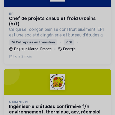
EPI
chef de projets chaud et froid urbains
(h/f)
Ce qui se conçoit bien se construit aisément. EPI
est une société d'ingénierie et bureau d'études qui
est passé société à mission (SAM) depuis 2026.
💡
Entreprise en transition
CDI
Bry-sur-Marne, France
Energie
Il y a 2 mois
GERANIUM
ingénieur·e d'études confirmé·e f/h
environnement, thermique, acv, réemploi