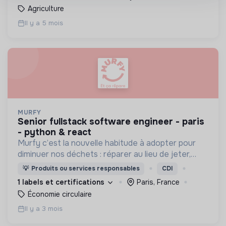
Agriculture
Il y a 5 mois
MURFY
senior fullstack software engineer - paris
- python & react
Murfy c’est la nouvelle habitude à adopter pour
diminuer nos déchets : réparer au lieu de jeter,
remettre en état pour prolonger la durée de vie
💡
Produits ou services responsables
CDI
de nos appareils et s’équiper en reconditionné.
1 labels et certifications
Paris, France
Économie circulaire
Il y a 3 mois