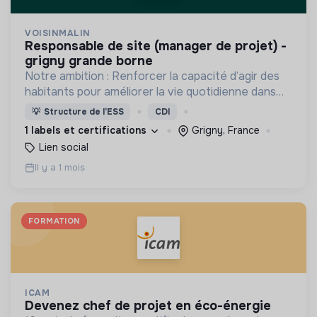
VOISINMALIN
responsable de site (manager de projet) -
grigny grande borne
Notre ambition : Renforcer la capacité d’agir des
habitants pour améliorer la vie quotidienne dans
les quartiers populaires !
💡
Structure de l’ESS
CDI
1 labels et certifications
Grigny, France
Lien social
Il y a 1 mois
FORMATION
ICAM
devenez chef de projet en éco-énergie