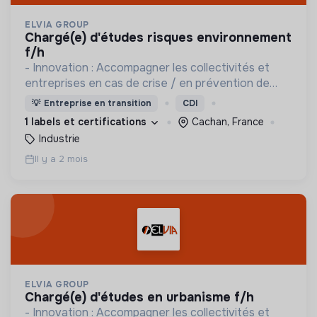
ELVIA GROUP
chargé(e) d'études risques environnement
f/h
- Innovation : Accompagner les collectivités et
entreprises en cas de crise / en prévention de
crise: application ISAO - Etudes en urbanisme,
💡
Entreprise en transition
CDI
risques et environnement - Accompagnement
1 labels et certifications
Cachan, France
HSE
Industrie
Il y a 2 mois
ELVIA GROUP
chargé(e) d'études en urbanisme f/h
- Innovation : Accompagner les collectivités et