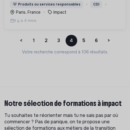
protect forests, enabling better decisions for
💡
Produits ou services responsables
CDI
climate resilience and sustainable management 🌳
Paris, France
Impact
🛰️
Il y a 4 mois
<
1
2
3
4
5
6
>
Votre recherche correspond à 106 résultats.
Notre sélection de formations à impact
Tu souhaites te réorienter mais tu ne sais pas par où
commencer ? Pas de panique, on te propose une
sélection de formations aux métiers de la transition