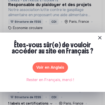
LINKEE - ENTRAIDE ÉTUDIANTE
responsable du plaidoyer et des projets
Notre association lutte contre le gaspillage
alimentaire en proposant une aide alimentaire
durable pour les étudiants en situation de
Paris, France
💡
Structure de l’ESS
CDI
précarité.
Économie circulaire
Il y a 3 mois
Êtes-vous sûr(e) de vouloir
accéder au site en Français ?
Voir en Anglais
ASSOCIATION AGROF'ÎLE
Rester en Français, merci !
chargé.e de projet agroécologie
Promouvoir et développer les pratiques relevant
de l’agroforesterie et des sols vivants auprès des
agriculteurs franciliens.
💡
Structure de l’ESS
CDI
1 labels et certifications
Paris, France