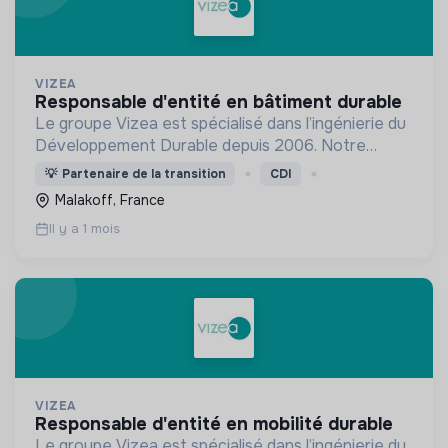
VIZEA
responsable d'entité en bâtiment durable
Le groupe Vizea est spécialisé dans l’ingénierie du
Développement Durable depuis 2006. Notre
objectif est de: "Rendre possible la transformation
💡
Partenaire de la transition
CDI
de notre Société pour préserver la planète".
Malakoff, France
Il y a 1 mois
VIZEA
responsable d'entité en mobilité durable
Le groupe Vizea est spécialisé dans l’ingénierie du