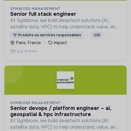
SYMBIOSE MANAGEMENT
senior full stack engineer
At Symbiose, we build deeptech solutions (AI,
satellite data, HPC) to help understand, value, and
protect forests, enabling better decisions for
💡
Produits ou services responsables
CDI
climate resilience and sustainable management 🌳
Paris, France
Impact
🛰️
Il y a 4 mois
SYMBIOSE MANAGEMENT
senior devops / platform engineer – ai,
geospatial & hpc infrastructure
At Symbiose, we build deeptech solutions (AI,
satellite data, HPC) to help understand, value, and