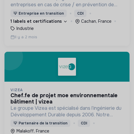
entreprises en cas de crise / en prévention de
crise: application ISAO - Etudes en urbanisme,
💡
Entreprise en transition
CDI
risques et environnement - Accompagnement
1 labels et certifications
Cachan, France
HSE
Industrie
Il y a 2 mois
VIZEA
chef.fe de projet moe environnementale
bâtiment | vizea
Le groupe Vizea est spécialisé dans l’ingénierie du
Développement Durable depuis 2006. Notre
objectif est de: "Rendre possible la transformation
💡
Partenaire de la transition
CDI
de notre Société pour préserver la planète".
Malakoff, France