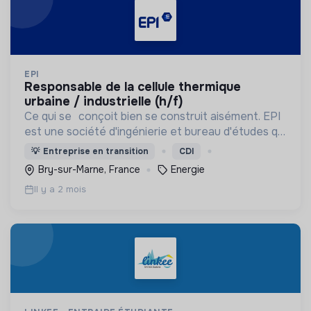
EPI
responsable de la cellule thermique
urbaine / industrielle (h/f)
Ce qui se conçoit bien se construit aisément. EPI
est une société d'ingénierie et bureau d'études qui
est passé société à mission (SAM) depuis 2026.
💡
Entreprise en transition
CDI
Bry-sur-Marne, France
Energie
Il y a 2 mois