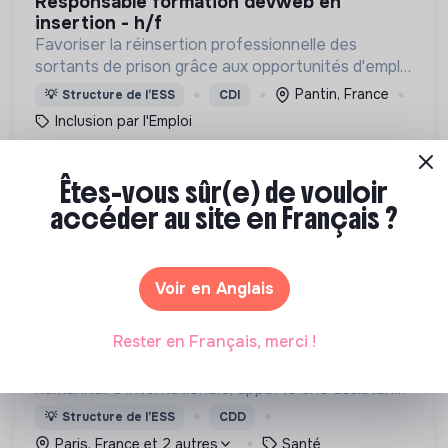
responsable formation devweb en
insertion - h/f
Favoriser la réinsertion professionnelle des
sortants de prison grâce aux opportunités d'emploi
présentes dans le milieu du numérique
Pantin, France
💡
Structure de l’ESS
CDI
Inclusion par l'Emploi
Il y a 6 mois
Êtes-vous sûr(e) de vouloir
accéder au site en Français ?
Voir en Anglais
MÉDECINS SANS FRONTIÈRES FRANCE
Rester en Français, merci !
référent.e homere f/h
Médecins Sans Frontières, association médicale
humanitaire internationale, apporte une assistance
médicale à des populations dont la vie est
💡
Structure de l’ESS
CDD
menacée.
Paris, France et 2 autres
Santé