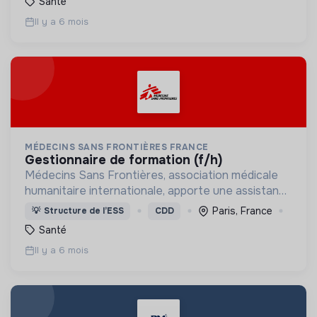
Santé
Il y a 6 mois
MÉDECINS SANS FRONTIÈRES FRANCE
gestionnaire de formation (f/h)
Médecins Sans Frontières, association médicale
humanitaire internationale, apporte une assistance
médicale à des populations dont la vie est
Paris, France
💡
Structure de l’ESS
CDD
menacée.
Santé
Il y a 6 mois