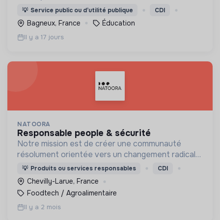
l’enseignement public. Ce mouvement fédère la
💡
Service public ou d’utilité publique
CDI
vie de l’action pédagogique des coopératives
Bagneux, France
Éducation
scolaires
Il y a 17 jours
NATOORA
responsable people & sécurité
Notre mission est de créer une communauté
résolument orientée vers un changement radical
et continu du système alimentaire, plus juste
💡
Produits ou services responsables
CDI
envers la terre et ses acteurs.
Chevilly-Larue, France
Foodtech / Agroalimentaire
Il y a 2 mois