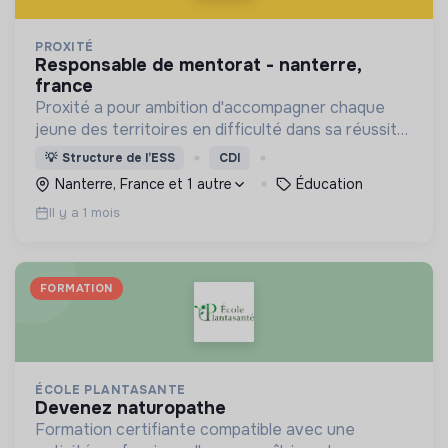
PROXITÉ
responsable de mentorat - nanterre,
france
Proxité a pour ambition d'accompagner chaque
jeune des territoires en difficulté dans sa réussite
scolaire et professionnelle.
💡
Structure de l’ESS
CDI
Nanterre, France et 1 autre
Éducation
Il y a 1 mois
FORMATION
ÉCOLE PLANTASANTE
devenez naturopathe
Formation certifiante compatible avec une