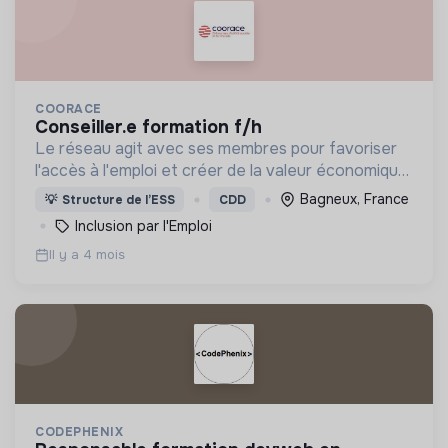
COORACE
conseiller.e formation f/h
Le réseau agit avec ses membres pour favoriser
l'accès à l'emploi et créer de la valeur économique,
sociale et écologique dans les territoires.
Bagneux, France
💡
Structure de l’ESS
CDD
Inclusion par l'Emploi
Il y a 4 mois
CODEPHENIX