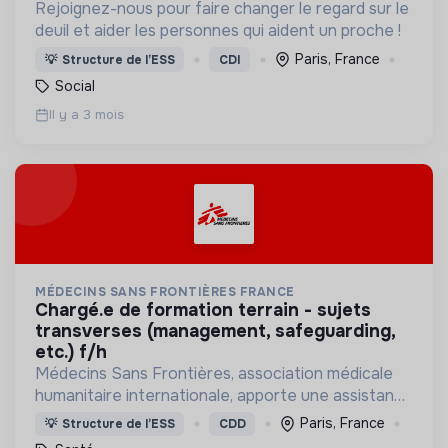
Rejoignez-nous pour faire changer le regard sur le
deuil et aider les personnes qui aident un proche !
Paris, France
💡
Structure de l’ESS
CDI
Social
Il y a 3 mois
MÉDECINS SANS FRONTIÈRES FRANCE
chargé.e de formation terrain - sujets
transverses (management, safeguarding,
etc.) f/h
Médecins Sans Frontières, association médicale
humanitaire internationale, apporte une assistance
médicale à des populations dont la vie est
Paris, France
💡
Structure de l’ESS
CDD
menacée.