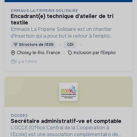
EMMAUS LA FRIPERIE SOLIDAIRE
encadrant(e) technique d'atelier de tri
textile
Emmaüs La Friperie Solidaire est un chantier
d'Insertion qui a pour but le retour à l'emploi
durable de ses salariés en parcours à travers la
💡
Structure de l’ESS
CDI
valorisation textile : recyclage, tri, revente.
Choisy-le-Roi, France
Inclusion par l'Emploi
Il y a 1 mois
OCCE92
secrétaire administratif-ve et comptable
L’OCCE (Office Central de la Coopération à
l’Ecole) est une association complémentaire de