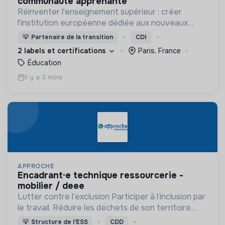
communauté apprenante
Réinventer l'enseignement supérieur : créer
l'institution européenne dédiée aux nouveaux
modèles économiques et à la formation des
💡
Partenaire de la transition
CDI
décideurs éclairés du 21ème siècle.
2 labels et certifications
Paris, France
Éducation
Il y a 2 mois
APPROCHE
encadrant·e technique ressourcerie -
mobilier / deee
Lutter contre l’exclusion Participer à l’inclusion par
le travail. Réduire les déchets de son territoire
Proposer des objets réemployés à prix solidaires
💡
Structure de l’ESS
CDD