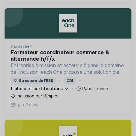
EACH ONE
formateur coordinateur commerce &
alternance h/f/x
Entreprise à mission et acteur clé dans le domaine
de l'inclusion, each One propose une solution clé
en main de recrutement et de formation dédiée
💡
Structure de l’ESS
CDI
aux personnes réfugiées et éloignées de l’emploi.
1 labels et certifications
Paris, France
Inclusion par l'Emploi
Il y a 5 mois