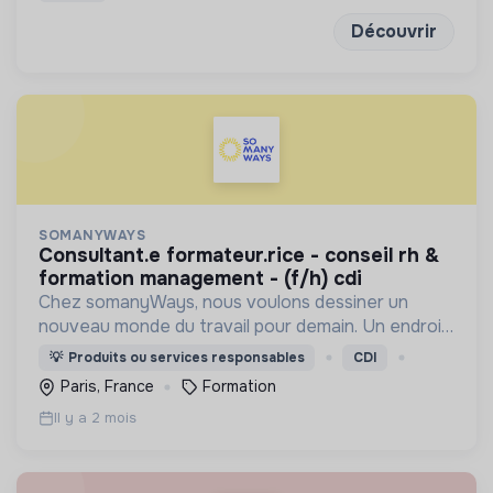
Découvrir
SOMANYWAYS
consultant.e formateur.rice - conseil rh &
formation management - (f/h) cdi
Chez somanyWays, nous voulons dessiner un
nouveau monde du travail pour demain. Un endroit
avec des managers qui aiment les gens, et où
💡
Produits ou services responsables
CDI
chacun trouve du sens et sa place.
Paris, France
Formation
Il y a 2 mois