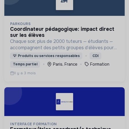
PARKOURS
coordinateur pédagogique: impact direct
sur les élèves
Chaque soir, plus de 2000 tuteurs — étudiants —
accompagnent des petits groupes d’élèves pour
les aider à progresser, s’épanouir et redonner du
💡
Produits ou services responsables
CDI
sens à leurs apprentissages
Paris, France
Formation
Temps partiel
Il y a 3 mois
INTERFACE FORMATION