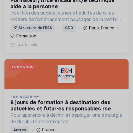
formateur/trice encadrant/e technique
aide a la personne
Insertion des publics jeunes et adultes dans les
métiers de l'aménagement paysager, de la vente
et de l'aide à la personne
Paris, France
💡
Structure de l’ESS
CDD
Formation
Il y a 5 mois
FORMATION
E&H ACADEMY
8 jours de formation à destination des
actuel·les et futur·es responsables rse
Pour apprendre à définir et déployer une stratégie
de durabilité en entreprise
France
Autres