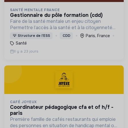
SANTÉ MENTALE FRANCE
gestionnaire du pôle formation (cdd)
Faire de la santé mentale un enjeu citoyen
Permettre l’accès à la santé et à la citoyenneté
aux personnes avec des troubles psychiques
Paris, France
💡
Structure de l’ESS
CDD
et/ou en situation de handicap. Reconnue d'utilité
Santé
publique
Il y a 23 jours
CAFÉ JOYEUX
coordinateur pédagogique cfa et of h/f -
paris
Première famille de cafés restaurants qui emploie
des personnes en situation de handicap mental ou