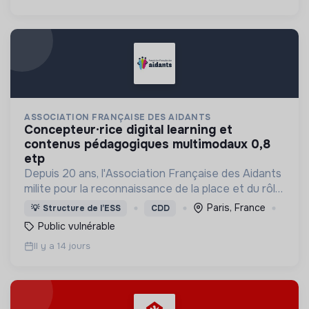
ASSOCIATION FRANÇAISE DES AIDANTS
concepteur·rice digital learning et
contenus pédagogiques multimodaux 0,8
etp
Depuis 20 ans, l'Association Française des Aidants
milite pour la reconnaissance de la place et du rôle
des proches aidants dans la société.
Paris, France
💡
Structure de l’ESS
CDD
Public vulnérable
Il y a 14 jours