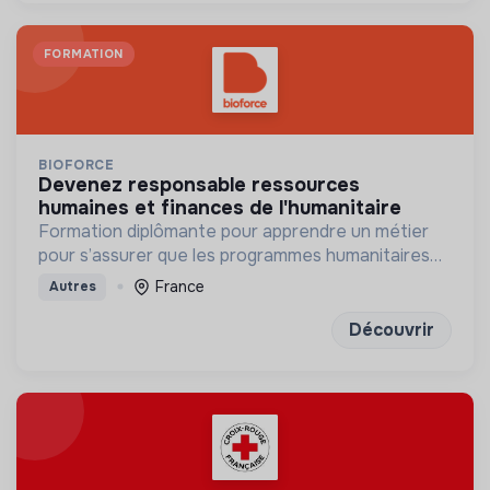
FORMATION
BIOFORCE
devenez responsable ressources
humaines et finances de l'humanitaire
Formation diplômante pour apprendre un métier
pour s’assurer que les programmes humanitaires
disposent des ressources humaines, financières et
France
Autres
juridiques nécessaires
Découvrir