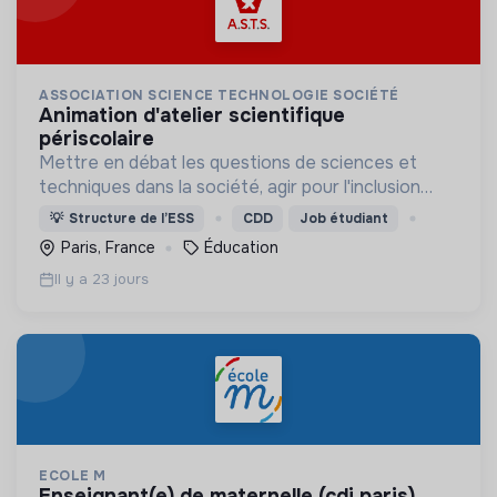
ASSOCIATION SCIENCE TECHNOLOGIE SOCIÉTÉ
animation d'atelier scientifique
périscolaire
Mettre en débat les questions de sciences et
techniques dans la société, agir pour l'inclusion
numérique, le partage des connaissances
💡
Structure de l’ESS
CDD
Job étudiant
scientifiques et la culture de l'esprit critique.
Paris, France
Éducation
Il y a 23 jours
ECOLE M
enseignant(e) de maternelle (cdi paris)