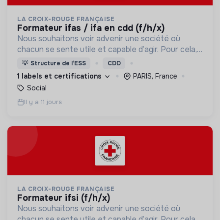
LA CROIX-ROUGE FRANÇAISE
formateur ifas / ifa en cdd (f/h/x)
Nous souhaitons voir advenir une société où
chacun se sente utile et capable d’agir. Pour cela,
nous proposons des moyens et des lieux
💡
Structure de l’ESS
CDD
d’engagement innovants et adaptés à tous.
1 labels et certifications
PARIS, France
Social
Il y a 11 jours
LA CROIX-ROUGE FRANÇAISE
formateur ifsi (f/h/x)
Nous souhaitons voir advenir une société où
chacun se sente utile et capable d’agir. Pour cela,