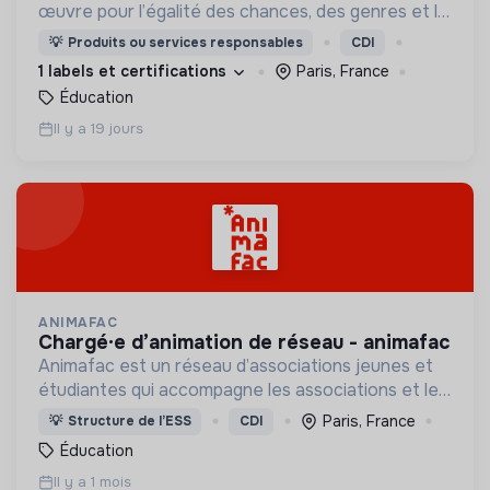
œuvre pour l’égalité des chances, des genres et la
mixité du numérique en initiant les filles et les
💡
Produits ou services responsables
CDI
femmes de 14 à 25 ans aux métiers du digital.
1 labels et certifications
Paris, France
Éducation
Il y a 19 jours
ANIMAFAC
chargé·e d’animation de réseau - animafac
Animafac est un réseau d’associations jeunes et
étudiantes qui accompagne les associations et les
individus qui les composent dans la réalisation de
Paris, France
💡
Structure de l’ESS
CDI
leurs projets et leur parcours d’engagement.
Éducation
Il y a 1 mois