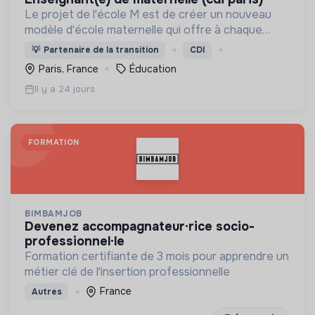
Le projet de l'école M est de créer un nouveau
modèle d'école maternelle qui offre à chaque
enfant une éducation personnalisée et qui
💡
Partenaire de la transition
CDI
contribue à la réduction des inégalités scolaires.
Paris, France
Éducation
Il y a 24 jours
FORMATION
BIMBAMJOB
devenez accompagnateur·rice socio-
professionnel·le
Formation certifiante de 3 mois pour apprendre un
métier clé de l'insertion professionnelle
France
Autres