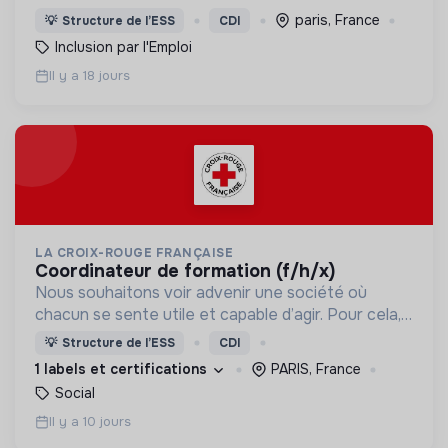
cognitif, Café joyeux poursuit sa croissance au
paris, France
💡
Structure de l’ESS
CDI
service de l'inclusion avec déjà plusieurs cafés.
Inclusion par l'Emploi
Il y a 18 jours
LA CROIX-ROUGE FRANÇAISE
coordinateur de formation (f/h/x)
Nous souhaitons voir advenir une société où
chacun se sente utile et capable d’agir. Pour cela,
nous proposons des moyens et des lieux
💡
Structure de l’ESS
CDI
d’engagement innovants et adaptés à tous.
1 labels et certifications
PARIS, France
Social
Il y a 10 jours