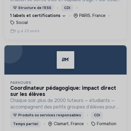
nous proposons des moyens et des lieux
💡
Structure de l’ESS
CDI
d’engagement innovants et adaptés à tous.
1 labels et certifications
PARIS, France
Social
Il y a 23 jours
PARKOURS
coordinateur pédagogique: impact direct
sur les élèves
Chaque soir, plus de 2000 tuteurs — étudiants —
accompagnent des petits groupes d’élèves pour
les aider à progresser, s’épanouir et redonner du
💡
Produits ou services responsables
CDI
sens à leurs apprentissages
Clamart, France
Formation
Temps partiel