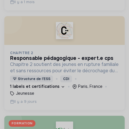
Il y a 1 mois
CHAPITRE 2
responsable pédagogique - expert.e cps
Chapitre 2 soutient des jeunes en rupture familiale
et sans ressources pour éviter le décrochage du
parcours d'insertion et le glissement vers
💡
Structure de l’ESS
CDI
l'exclusion.
1 labels et certifications
Paris, France
Jeunesse
Il y a 9 jours
FORMATION