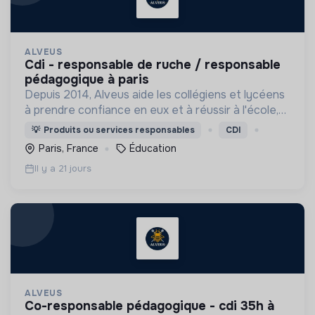
ALVEUS
cdi - responsable de ruche / responsable
pédagogique à paris
Depuis 2014, Alveus aide les collégiens et lycéens
à prendre confiance en eux et à réussir à l'école,
grâce à des espaces de co-learning chaleureux
💡
Produits ou services responsables
CDI
pour travailler !
Paris, France
Éducation
Il y a 21 jours
ALVEUS
co-responsable pédagogique - cdi 35h à