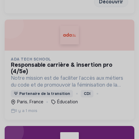
Découvrir
ADA TECH SCHOOL
responsable carrière & insertion pro
(4/5e)
Notre mission est de faciliter l’accès aux métiers
du code et de promouvoir la féminisation de la
tech, en créant by design une formation qui
💡
Partenaire de la transition
CDI
s’attaque aux biais genrés et culturels de
Paris, France
Éducation
l’informatique.
Il y a 1 mois