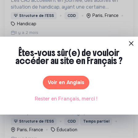
Les CAJ accueillent en journée, des adultes en
situation de handicap, ayant une certaine
autonomie pour leur proposer des activités
Paris, France
💡
Structure de l’ESS
CDD
adaptées à leurs besoins, à leurs rythmes et à leur
Handicap
âge.
Il y a 2 mois
Êtes-vous sûr(e) de vouloir
accéder au site en Français ?
Voir en Anglais
ASSOCIATION SCIENCE TECHNOLOGIE SOCIÉTÉ
coordination des ateliers scientifiques et
Rester en Français, merci !
festival de littérature scientifique
Mettre en débat les questions de sciences et
techniques dans la société, agir pour l'inclusion
numérique, le partage des connaissances
💡
Structure de l’ESS
CDD
Temps partiel
scientifiques et la culture de l'esprit critique.
Paris, France
Éducation