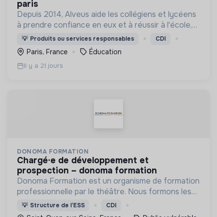
paris
Depuis 2014, Alveus aide les collégiens et lycéens
à prendre confiance en eux et à réussir à l'école,
grâce à des espaces de co-learning chaleureux
💡
Produits ou services responsables
CDI
pour travailler !
Paris, France
Éducation
Il y a 21 jours
DONOMA FORMATION
chargé·e de développement et
prospection – donoma formation
Donoma Formation est un organisme de formation
professionnelle par le théâtre. Nous formons les
professionnels qui accompagnent les publics
💡
Structure de l’ESS
CDI
vulnérables (gérontologie, handicap et grande