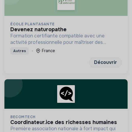
ÉCOLE PLANTASANTE
devenez naturopathe
Formation certifiante compatible avec une
activité professionnelle pour maîtriser des
méthodes de santé naturelles
France
Autres
Découvrir
BECOMTECH
coordinateur.ice des richesses humaines
Première association nationale à fort impact qui