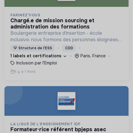
FARINEZ'VOUS
chargé.e de mission sourcing et
administration des formations
Boulangerie entreprise d'insertion - école
inclusive, nous formons des personnes éloignées
de l'emploi aux métiers de la boulangerie.
💡
Structure de l’ESS
CDD
1 labels et certifications
Paris, France
Inclusion par l'Emploi
Il y a 1 mois
LA LIGUE DE L'ENSEIGNEMENT IDF
formateur·rice référent bpjeps asec