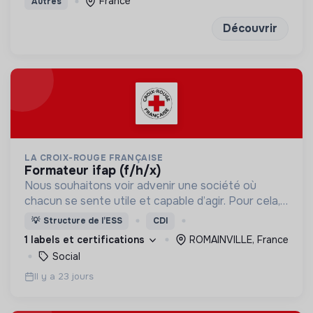
France
Autres
Découvrir
LA CROIX-ROUGE FRANÇAISE
formateur ifap (f/h/x)
Nous souhaitons voir advenir une société où
chacun se sente utile et capable d’agir. Pour cela,
nous proposons des moyens et des lieux
💡
Structure de l’ESS
CDI
d’engagement innovants et adaptés à tous.
1 labels et certifications
ROMAINVILLE, France
Social
Il y a 23 jours