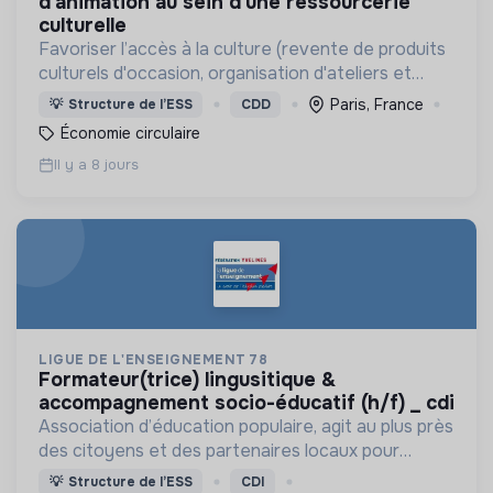
d'animation au sein d'une ressourcerie
culturelle
Favoriser l’accès à la culture (revente de produits
culturels d'occasion, organisation d'ateliers et
d'évènements culturels en direction de tout
Paris, France
💡
Structure de l’ESS
CDD
public), et sensibiliser au réemploi
Économie circulaire
Il y a 8 jours
LIGUE DE L'ENSEIGNEMENT 78
formateur(trice) lingusitique &
accompagnement socio-éducatif (h/f) _ cdi
Association d’éducation populaire, agit au plus près
des citoyens et des partenaires locaux pour
promouvoir le lien social, agir pour l’éducation et la
💡
Structure de l’ESS
CDI