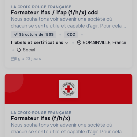
LA CROIX-ROUGE FRANÇAISE
formateur ifas / ifap (f/h/x) cdd
Nous souhaitons voir advenir une société où
chacun se sente utile et capable d’agir. Pour cela,
nous proposons des moyens et des lieux
💡
Structure de l’ESS
CDD
d’engagement innovants et adaptés à tous.
1 labels et certifications
ROMAINVILLE, France
Social
Il y a 23 jours
LA CROIX-ROUGE FRANÇAISE
formateur ifas (f/h/x)
Nous souhaitons voir advenir une société où
chacun se sente utile et capable d’agir. Pour cela,