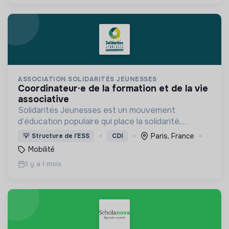
ASSOCIATION SOLIDARITÉS JEUNESSES
coordinateur·e de la formation et de la vie
associative
Solidarités Jeunesses est un mouvement
d’éducation populaire qui place la solidarité,
l’engagement bénévole et la volonté politique au
Paris, France
💡
Structure de l’ESS
CDI
cœur de son projet.
Mobilité
Il y a 1 mois