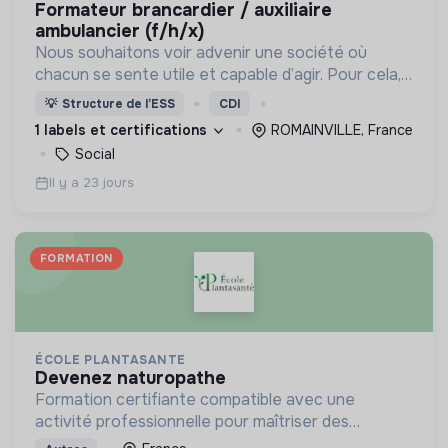
formateur brancardier / auxiliaire
ambulancier (f/h/x)
Nous souhaitons voir advenir une société où
chacun se sente utile et capable d’agir. Pour cela,
nous proposons des moyens et des lieux
💡
Structure de l’ESS
CDI
d’engagement innovants et adaptés à tous.
1 labels et certifications
ROMAINVILLE, France
Social
Il y a 23 jours
FORMATION
ÉCOLE PLANTASANTE
devenez naturopathe
Formation certifiante compatible avec une
activité professionnelle pour maîtriser des
méthodes de santé naturelles