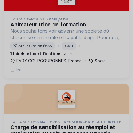
LA CROIX-ROUGE FRANÇAISE
animateur.trice de formation
Nous souhaitons voir advenir une société où
chacun se sente utile et capable d’agir. Pour cela,
nous proposons des moyens et des lieux
💡
Structure de l’ESS
CDD
d’engagement innovants et adaptés à tous.
1 labels et certifications
EVRY COURCOURONNES, France
Social
Hier
LA TABLE DES MATIÈRES - RESSOURCERIE CULTURELLE
chargé de sensibilisation au réemploi et