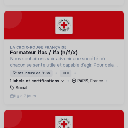
LA CROIX-ROUGE FRANÇAISE
formateur ifas / ifa (h/f/x)
Nous souhaitons voir advenir une société où
chacun se sente utile et capable d’agir. Pour cela,
nous proposons des moyens et des lieux
💡
Structure de l’ESS
CDI
d’engagement innovants et adaptés à tous.
1 labels et certifications
PARIS, France
Social
Il y a 7 jours