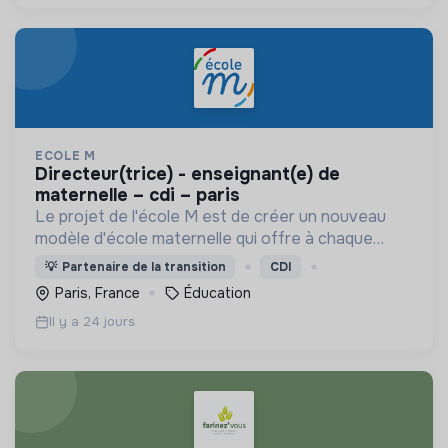
ECOLE M
directeur(trice) - enseignant(e) de
maternelle – cdi – paris
Le projet de l'école M est de créer un nouveau
modèle d'école maternelle qui offre à chaque
enfant une éducation personnalisée et qui
💡
Partenaire de la transition
CDI
contribue à la réduction des inégalités scolaires.
Paris, France
Éducation
Il y a 24 jours