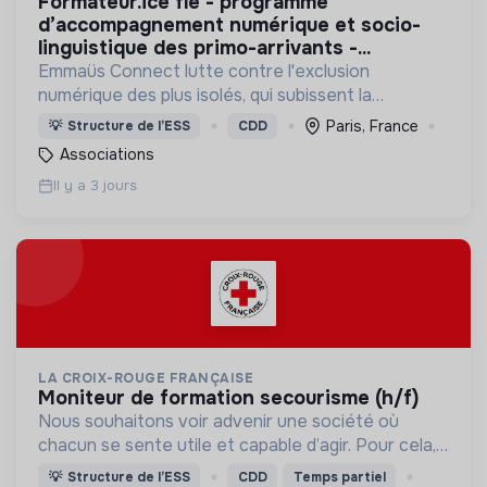
formateur.ice fle - programme
d’accompagnement numérique et socio-
linguistique des primo-arrivants -...
Emmaüs Connect lutte contre l'exclusion
numérique des plus isolés, qui subissent la
dématérialisation de la plupart des services du
Paris, France
💡
Structure de l’ESS
CDD
quotidien.
Associations
Il y a 3 jours
LA CROIX-ROUGE FRANÇAISE
moniteur de formation secourisme (h/f)
Nous souhaitons voir advenir une société où
chacun se sente utile et capable d’agir. Pour cela,
nous proposons des moyens et des lieux
💡
Structure de l’ESS
CDD
Temps partiel