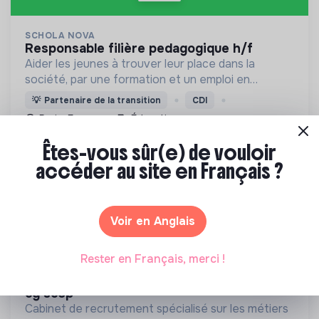
SCHOLA NOVA
responsable filière pedagogique h/f
Aider les jeunes à trouver leur place dans la
société, par une formation et un emploi en
alternance. Et ce en incarnant dans notre collectif
💡
Partenaire de la transition
CDI
la bienveillance, la confiance et l'espoir.
Paris, France
Éducation
Il y a 16 jours
Êtes-vous sûr(e) de vouloir
accéder au site en Français ?
Voir en Anglais
Rester en Français, merci !
ORIENTATION DURABLE
responsable du service formation (f/h) -
cg scop
Cabinet de recrutement spécialisé sur les métiers