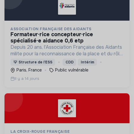
ASSOCIATION FRANÇAISE DES AIDANTS
formateur·rice concepteur·rice
spécialisé·e aidance 0,6 etp
Depuis 20 ans, l'Association Française des Aidants
milite pour la reconnaissance de la place et du rôle
des proches aidants dans la société.
💡
Structure de l’ESS
CDD
Intérim
Paris, France
Public vulnérable
Il y a 14 jours
LA CROIX-ROUGE FRANÇAISE