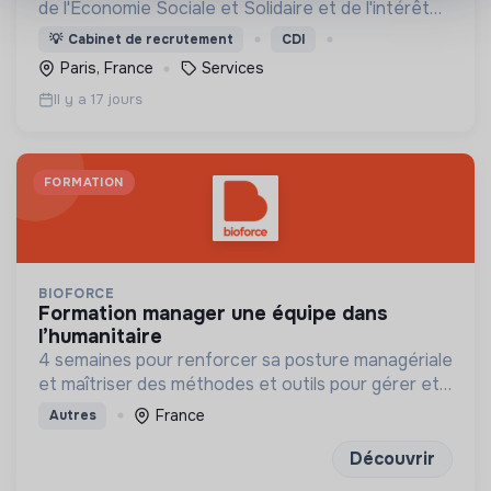
de l'Economie Sociale et Solidaire et de l'intérêt
général
💡
Cabinet de recrutement
CDI
Paris, France
Services
Il y a 17 jours
FORMATION
BIOFORCE
formation manager une équipe dans
l’humanitaire
4 semaines pour renforcer sa posture managériale
et maîtriser des méthodes et outils pour gérer et
mobiliser son équipe, et développer leurs
France
Autres
compétences
Découvrir