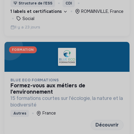
nous proposons des moyens et des lieux
💡
Structure de l’ESS
CDI
d’engagement innovants et adaptés à tous.
1 labels et certifications
ROMAINVILLE, France
Social
Il y a 23 jours
FORMATION
BLUE ECO FORMATIONS
formez-vous aux métiers de
l'environnement
15 formations courtes sur l'écologie, la nature et la
biodiversité
France
Autres
Découvrir