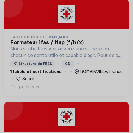
LA CROIX-ROUGE FRANÇAISE
formateur ifas / ifap (f/h/x)
Nous souhaitons voir advenir une société où
chacun se sente utile et capable d’agir. Pour cela,
nous proposons des moyens et des lieux
💡
Structure de l’ESS
CDI
d’engagement innovants et adaptés à tous.
1 labels et certifications
ROMAINVILLE, France
Social
Il y a 23 jours