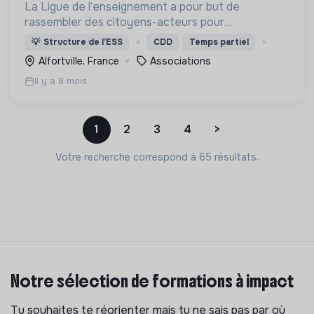
La Ligue de l’enseignement a pour but de
rassembler des citoyens-acteurs pour
transformer la société par l’éducation, la culture et
💡
Structure de l’ESS
CDD
Temps partiel
l’action collective.
Alfortville, France
Associations
Il y a 8 mois
1
2
3
4
>
Votre recherche correspond à 65 résultats.
Notre sélection de formations à impact
Tu souhaites te réorienter mais tu ne sais pas par où