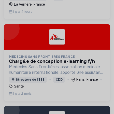
citoyenneté et faire vivre la Laïcité.
La Verrière, France
Il y a 4 jours
MÉDECINS SANS FRONTIÈRES FRANCE
chargé.e de conception e-learning f/h
Médecins Sans Frontières, association médicale
humanitaire internationale, apporte une assistance
médicale à des populations dont la vie est
Paris, France
💡
Structure de l’ESS
CDD
menacée.
Santé
Il y a 2 mois