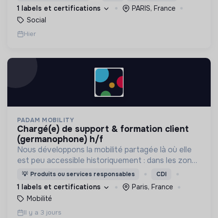
d’engagement innovants et adaptés à tous.
1 labels et certifications
PARIS, France
Social
Hier
PADAM MOBILITY
chargé(e) de support & formation client
(germanophone) h/f
Nous développons la mobilité partagée là où elle
est peu accessible historiquement : dans les zones
périurbaines et rurales, en heures creuses, pour
💡
Produits ou services responsables
CDI
les personnes à mobilité réduite.
1 labels et certifications
Paris, France
Mobilité
Il y a 3 jours