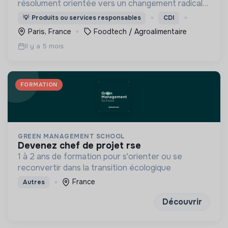
résolument orientée vers un changement radical
et continu du système alimentaire, plus juste
💡
Produits ou services responsables
CDI
envers la terre et ses acteurs.
Paris, France
Foodtech / Agroalimentaire
Il y a 5 mois
FORMATION
GREEN MANAGEMENT SCHOOL
devenez chef de projet rse
1 à 2 ans de formation pour s'orienter ou se
reconvertir dans la transition écologique
France
Autres
Découvrir