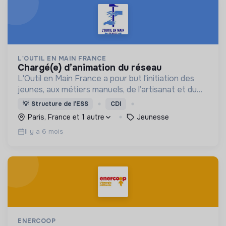
L'OUTIL EN MAIN FRANCE
chargé(e) d’animation du réseau
L'Outil en Main France a pour but l'initiation des
jeunes, aux métiers manuels, de l’artisanat et du
patrimoine, dont les métiers d’art.
💡
Structure de l’ESS
CDI
Paris, France et 1 autre
Jeunesse
Il y a 6 mois
ENERCOOP