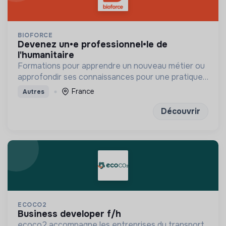
BIOFORCE
devenez un•e professionnel•le de
l'humanitaire
Formations pour apprendre un nouveau métier ou
approfondir ses connaissances pour une pratique
humanitaire professionnelle
France
Autres
Découvrir
ECOCO2
business developer f/h
ecoco2 accompagne les entreprises du transport,