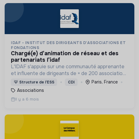
IDAF - INSTITUT DES DIRIGEANTS D'ASSOCIATIONS ET
FONDATIONS
chargé(e) d’animation de réseau et des
partenariats l’idaf
L'IDAF s'appuie sur une communauté apprenante
et influente de dirigeants de + de 200 associations
et fondations au service du développement et de
Paris, France
💡
Structure de l’ESS
CDI
la professionnalisation du secteur non lucratif.
Associations
Il y a 6 mois