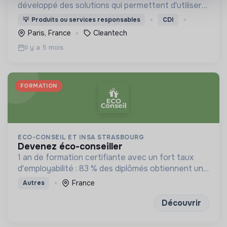
développé des solutions qui permettent d'utiliser
l'eau comme réfrigérant naturel en remplacement
💡
Produits ou services responsables
CDI
aux gaz fluorés à fort impact de réchauffement
Paris, France
Cleantech
global.
Il y a 5 mois
FORMATION
ECO-CONSEIL ET INSA STRASBOURG
devenez éco-conseiller
1 an de formation certifiante avec un fort taux
d'employabilité : 83 % des diplômés obtiennent un
emploi sous 6 mois
France
Autres
Découvrir