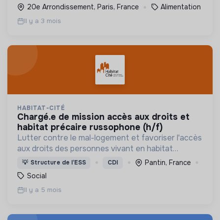
20e Arrondissement, Paris, France
Alimentation
Il y a 3 mois
HABITAT-CITÉ
chargé.e de mission accès aux droits et
habitat précaire russophone (h/f)
Lutter contre le mal-logement et favoriser l'accès
aux droits des personnes vivant en habitat
précaire : à la rue, dans des bidonvilles, des squats
Pantin, France
💡
Structure de l’ESS
CDI
ou en hébergement d’urgence.
Social
Il y a 5 mois