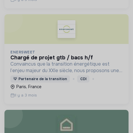
ENERSWEET
chargé de projet gtb / bacs h/f
Convaincus que la transition énergétique est
l’enjeu majeur du XXIe siècle, nous proposons une
approche transverse pour améliorer l’efficacité
💡
Partenaire de la transition
CDI
des bâtiments et réduire ainsi leur empreinte
Paris, France
carbone..
Il y a 3 mois