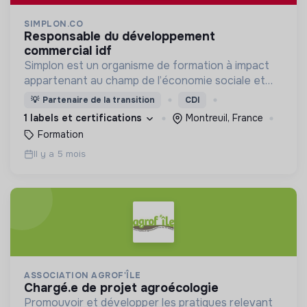
SIMPLON.CO
responsable du développement
commercial idf
Simplon est un organisme de formation à impact
appartenant au champ de l’économie sociale et
solidaire.
💡
Partenaire de la transition
CDI
1 labels et certifications
Montreuil, France
Formation
Il y a 5 mois
ASSOCIATION AGROF'ÎLE
chargé.e de projet agroécologie
Promouvoir et développer les pratiques relevant