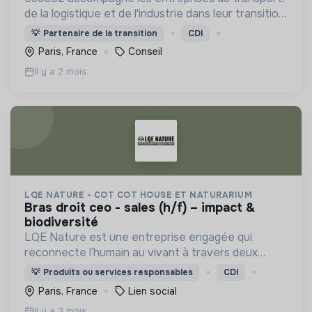
de la logistique et de l'industrie dans leur transition
vers un modèle décarboné.
💡
Partenaire de la transition
CDI
Paris, France
Conseil
Il y a 2 mois
LQE NATURE - COT COT HOUSE ET NATURARIUM
bras droit ceo - sales (h/f) – impact &
biodiversité
LQE Nature est une entreprise engagée qui
reconnecte l’humain au vivant à travers deux
marques complémentaires : Cot Cot House (b2c)
💡
Produits ou services responsables
CDI
et Naturarium (b2b)
Paris, France
Lien social
Il y a 3 mois