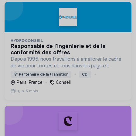
HYDROCONSEIL
responsable de l’ingénierie et de la
conformité des offres
Depuis 1995, nous travaillons à améliorer le cadre
de vie pour toutes et tous dans les pays et
territoires en développement.
💡
Partenaire de la transition
CDI
Paris, France
Conseil
Il y a 5 mois