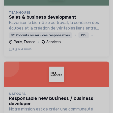
TEAMHOUSE
sales & business development
Favoriser le bien-être au travail, la cohésion des
équipes et la création de véritables liens entre
collaborateurs pour une meilleure efficacité
💡
Produits ou services responsables
CDI
collective.
Paris, France
Services
Il y a 4 mois
NATOORA
responsable new business / business
developer
Notre mission est de créer une communauté