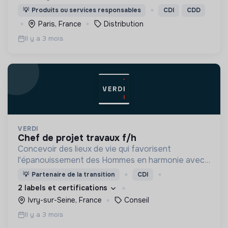
bio.
💡
Produits ou services responsables
CDI
CDD
Paris, France
Distribution
Il y a 3 mois
VERDI
chef de projet travaux f/h
Concevoir des lieux de vie qui favorisent
l'épanouissement des Hommes en harmonie avec
leur environnement.
💡
Partenaire de la transition
CDI
2 labels et certifications
Ivry-sur-Seine, France
Conseil
Il y a 3 mois