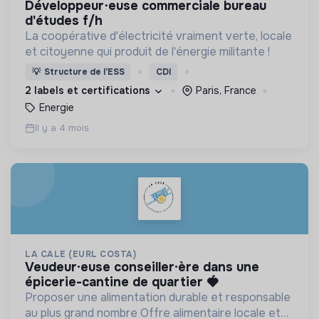
développeur⋅euse commerciale bureau
d'études f/h
La coopérative d'électricité vraiment verte, locale
et citoyenne qui produit de l'énergie militante !
💡
Structure de l’ESS
CDI
2 labels et certifications
Paris, France
Energie
Il y a 4 mois
LA CALE (EURL COSTA)
veudeur·euse conseiller·ère dans une
épicerie-cantine de quartier 🍓​
Proposer une alimentation durable et responsable
au plus grand nombre Offre alimentaire locale et