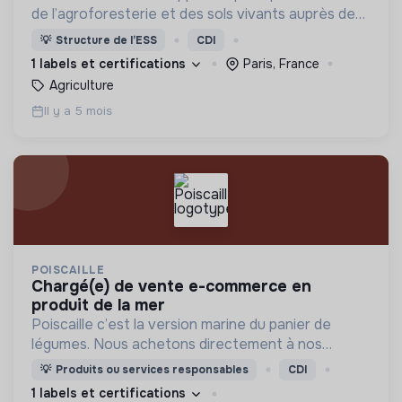
de l’agroforesterie et des sols vivants auprès des
agriculteurs franciliens.
💡
Structure de l’ESS
CDI
1 labels et certifications
Paris, France
Agriculture
Il y a 5 mois
POISCAILLE
chargé(e) de vente e-commerce en
produit de la mer
Poiscaille c’est la version marine du panier de
légumes. Nous achetons directement à nos
pêcheurs français pour proposer du poisson frais,
💡
Produits ou services responsables
CDI
durable et éthique à nos consommateurs.
1 labels et certifications