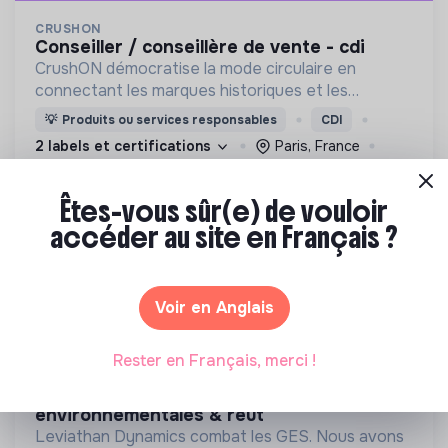
CRUSHON
conseiller / conseillère de vente - cdi
CrushON démocratise la mode circulaire en
connectant les marques historiques et les
détaillants aux professionnels de la mode de
💡
Produits ou services responsables
CDI
seconde main, pour développer leur propre offre
2 labels et certifications
Paris, France
de mode circulaire.
Mode
Il y a 5 mois
Êtes-vous sûr(e) de vouloir
accéder au site en Français ?
Voir en Anglais
Rester en Français, merci !
LEVIATHAN DYNAMICS
technico-commercial(e) btob – solutions
environnementales & reut
Leviathan Dynamics combat les GES. Nous avons