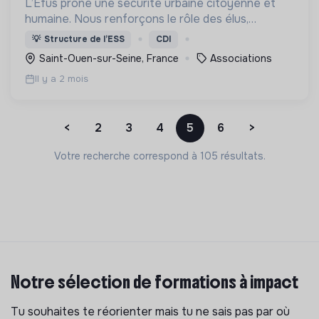
L’Efus prône une sécurité urbaine citoyenne et
humaine. Nous renforçons le rôle des élus,
défendons les droits fondamentaux et misons sur
💡
Structure de l’ESS
CDI
la prévention pour une cohésion sociale durable.
Saint-Ouen-sur-Seine, France
Associations
Il y a 2 mois
<
2
3
4
5
6
>
Votre recherche correspond à 105 résultats.
Notre sélection de formations à impact
Tu souhaites te réorienter mais tu ne sais pas par où