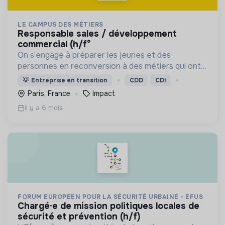
LE CAMPUS DES MÉTIERS
responsable sales / développement
commercial (h/f°
On s’engage à préparer les jeunes et des
personnes en reconversion à des métiers qui ont
du sens, de l’avenir et surtout… qui ne connaissent
💡
Entreprise en transition
CDD
CDI
pas la crise !
Paris, France
Impact
Il y a 6 mois
FORUM EUROPEEN POUR LA SÉCURITÉ URBAINE - EFUS
chargé·e de mission politiques locales de
sécurité et prévention (h/f)