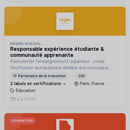
REGEN SCHOOL
responsable expérience étudiante &
communauté apprenante
Réinventer l'enseignement supérieur : créer
l'institution européenne dédiée aux nouveaux
modèles économiques et à la formation des
💡
Partenaire de la transition
CDI
décideurs éclairés du 21ème siècle.
2 labels et certifications
Paris, France
Éducation
Il y a 2 mois
FORMATION