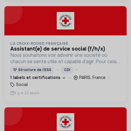
LA CROIX-ROUGE FRANÇAISE
assistant(e) de service social (f/h/x)
Nous souhaitons voir advenir une société où
chacun se sente utile et capable d’agir. Pour cela,
nous proposons des moyens et des lieux
💡
Structure de l’ESS
CDI
d’engagement innovants et adaptés à tous.
1 labels et certifications
PARIS, France
Social
Il y a 22 jours