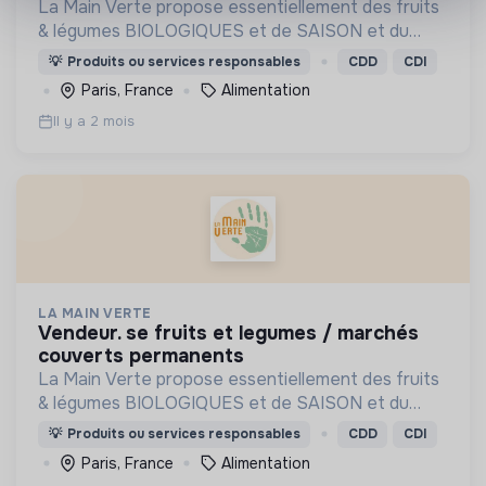
La Main Verte propose essentiellement des fruits
& légumes BIOLOGIQUES et de SAISON et du
vrac, en DIRECT PRODUCTEURS et ZÉRO
💡
Produits ou services responsables
CDD
CDI
DÉCHET privilégiant des produits de qualité au prix
Paris, France
Alimentation
juste.
Il y a 2 mois
LA MAIN VERTE
vendeur. se fruits et legumes / marchés
couverts permanents
La Main Verte propose essentiellement des fruits
& légumes BIOLOGIQUES et de SAISON et du
vrac, en DIRECT PRODUCTEURS et ZÉRO
💡
Produits ou services responsables
CDD
CDI
DÉCHET privilégiant des produits de qualité au prix
Paris, France
Alimentation
juste.