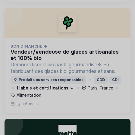
BON DIMANCHE 🍀
vendeur/vendeuse de glaces artisanales
et 100% bio
Démocratiser la bio par la gourmandise🍀 En
fabriquant des glaces bio, gourmandes et sans
additif 🍦
💡
Produits ou services responsables
CDD
CDI
1 labels et certifications
Paris, France
Alimentation
Il y a 6 mois