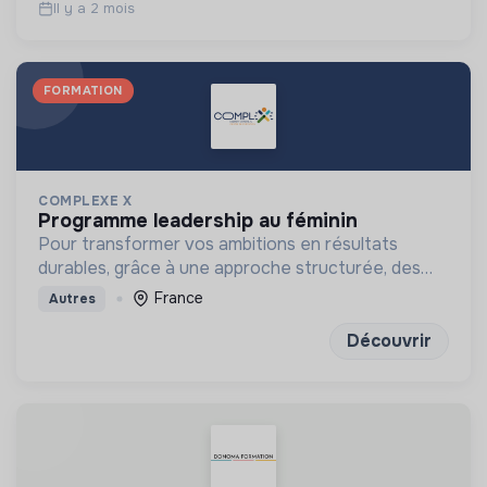
Il y a 2 mois
FORMATION
COMPLEXE X
programme leadership au féminin
Pour transformer vos ambitions en résultats
durables, grâce à une approche structurée, des
outils concrets et des exercices de réflexion
France
Autres
puissants
Découvrir