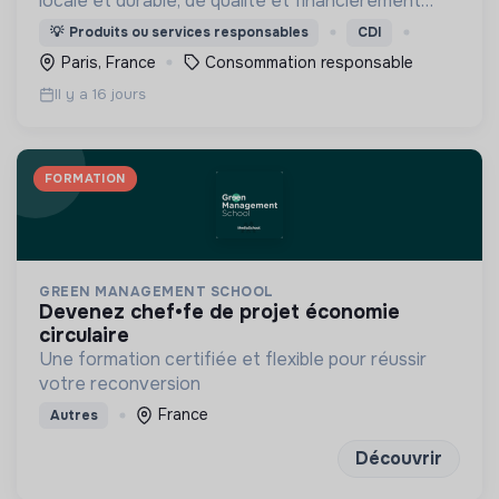
locale et durable, de qualité et financièrement
abordable.
💡
Produits ou services responsables
CDI
Paris, France
Consommation responsable
Il y a 16 jours
FORMATION
GREEN MANAGEMENT SCHOOL
devenez chef•fe de projet économie
circulaire
Une formation certifiée et flexible pour réussir
votre reconversion
France
Autres
Découvrir