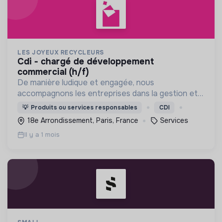
LES JOYEUX RECYCLEURS
cdi - chargé de développement
commercial (h/f)
De manière ludique et engagée, nous
accompagnons les entreprises dans la gestion et
la valorisation de leurs déchets recyclables, tout
💡
Produits ou services responsables
CDI
en favorisant l’insertion sociale.
18e Arrondissement, Paris, France
Services
Il y a 1 mois