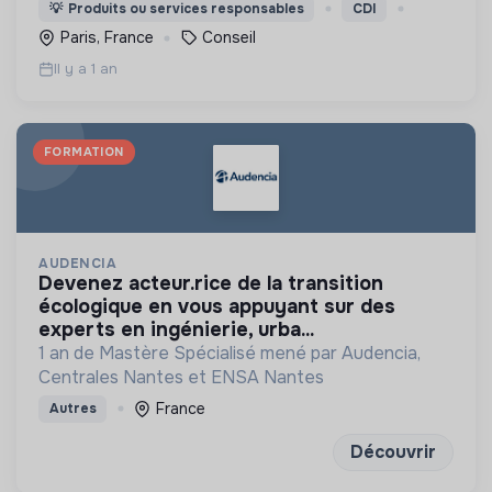
organisations
💡
Produits ou services responsables
CDI
Paris, France
Conseil
Il y a 1 an
FORMATION
AUDENCIA
devenez acteur.rice de la transition
écologique en vous appuyant sur des
experts en ingénierie, urba...
1 an de Mastère Spécialisé mené par Audencia,
Centrales Nantes et ENSA Nantes
France
Autres
Découvrir