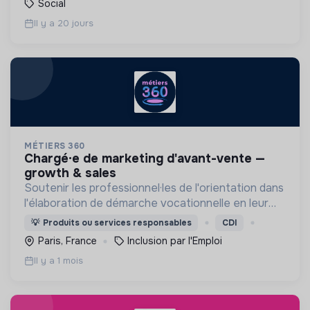
Social
Il y a 20 jours
MÉTIERS 360
chargé·e de marketing d'avant-vente —
growth & sales
Soutenir les professionnel·les de l'orientation dans
l'élaboration de démarche vocationnelle en leur
fournissant des outils de découverte des métiers
💡
Produits ou services responsables
CDI
immersifs
Paris, France
Inclusion par l'Emploi
Il y a 1 mois