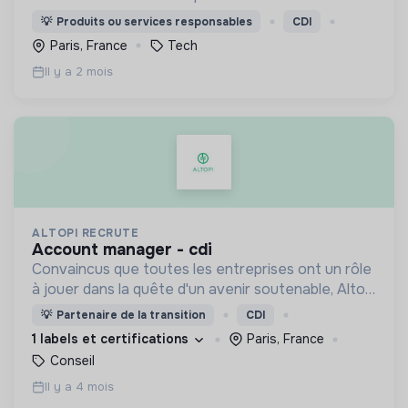
restauration de la biodiversité.
💡
Produits ou services responsables
CDI
Paris, France
Tech
Il y a 2 mois
ALTOPI RECRUTE
account manager - cdi
Convaincus que toutes les entreprises ont un rôle
à jouer dans la quête d'un avenir soutenable, Altopi
s’est donnée pour mission de les accompagner
💡
Partenaire de la transition
CDI
pour parvenir ensemble à une société plus durable.
1 labels et certifications
Paris, France
Conseil
Il y a 4 mois