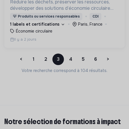
Réduire les déchets, préserver les ressources,
développer des solutions d’économie circulaire
dans le Bâtiment.
💡
Produits ou services responsables
CDI
1 labels et certifications
Paris, France
Économie circulaire
Il y a 2 jours
<
1
2
3
4
5
6
>
Votre recherche correspond à 104 résultats.
Notre sélection de formations à impact