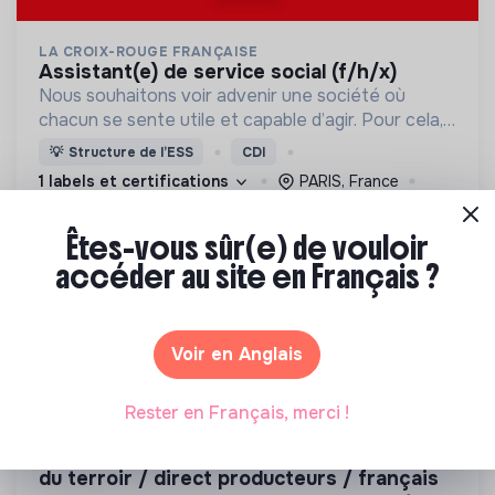
LA CROIX-ROUGE FRANÇAISE
assistant(e) de service social (f/h/x)
Nous souhaitons voir advenir une société où
chacun se sente utile et capable d’agir. Pour cela,
nous proposons des moyens et des lieux
💡
Structure de l’ESS
CDI
d’engagement innovants et adaptés à tous.
1 labels et certifications
PARIS, France
Social
Êtes-vous sûr(e) de vouloir
Il y a 1 mois
accéder au site en Français ?
Voir en Anglais
Rester en Français, merci !
LA MAIN VERTE
vendeur. se conseil fromages et produits
du terroir / direct producteurs / français