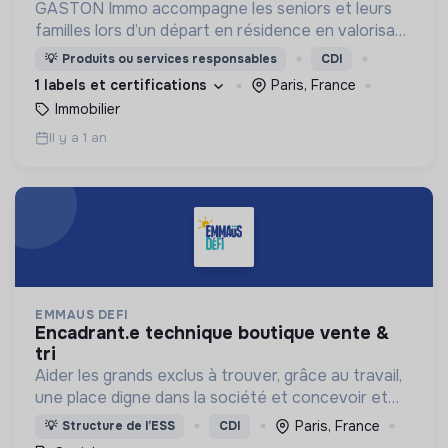
GASTON Immo accompagne les seniors et leurs
familles lors d’un départ en résidence en valorisant
le logement : vente ou location clé en main, sans
💡
Produits ou services responsables
CDI
charge mentale.
1 labels et certifications
Paris, France
Immobilier
Il y a 1 an
EMMAUS DEFI
encadrant.e technique boutique vente &
tri
Aider les grands exclus à trouver, grâce au travail,
une place digne dans la société et concevoir et
déployer un ensemble d’actions cohérentes pour
Paris, France
💡
Structure de l’ESS
CDI
lutter contre l’exclusion.