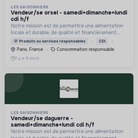
LES SAISONNIERS
vendeur/se orsel - samedi+dimanche+lundi
cdi h/f
Notre mission est de permettre une alimentation
locale et durable, de qualité et financièrement
abordable.
💡
Produits ou services responsables
CDI
Paris, France
Consommation responsable
Il y a 9 jours
LES SAISONNIERS
vendeur/se daguerre -
samedi+dimanche+lundi cdi h/f
Notre mission est de permettre une alimentation