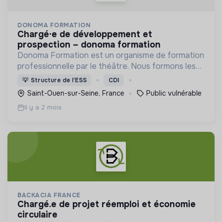
DONOMA FORMATION
chargé·e de développement et
prospection – donoma formation
Donoma Formation est un organisme de formation
professionnelle par le théâtre. Nous formons les
professionnels qui accompagnent les publics
💡
Structure de l’ESS
CDI
vulnérables (gérontologie, handicap et grande
Saint-Ouen-sur-Seine, France
Public vulnérable
précarité).
Il y a 2 mois
BACKACIA FRANCE
chargé.e de projet réemploi et économie
circulaire