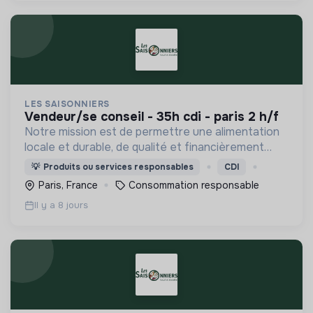
LES SAISONNIERS
vendeur/se conseil - 35h cdi - paris 2 h/f
Notre mission est de permettre une alimentation
locale et durable, de qualité et financièrement
abordable.
💡
Produits ou services responsables
CDI
Paris, France
Consommation responsable
Il y a 8 jours