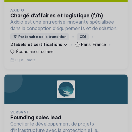
AXIBIO
chargé d'affaires et logistique (f/h)
Axibio est une entreprise innovante spécialisée
dans la conception d'équipements et de solutions
pour la gestion des déchets et la lutte contre le
💡
Partenaire de la transition
CDI
gaspillage.
2 labels et certifications
Paris, France
Économie circulaire
Il y a 1 mois
VERSANT
founding sales lead
Concilier le développement de projets
d'infrastructure avec la protection et la