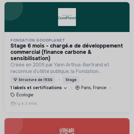
FONDATION GOODPLANET
stage 6 mois - chargé.e de développement
commercial (finance carbone &
sensibilisation)
Créée en 2005 par Yann Arthus-Bertrand et
reconnue d’utilité publique, la Fondation
GoodPlanet invite à s’émerveiller du Vivant pour
💡
Structure de l’ESS
Stage
mieux le protéger.,
1 labels et certifications
Paris, France
Écologie
Il y a 2 mois