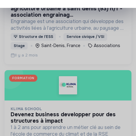
assistant.e chargé.e de projet en
agriculture urbaine à saint denis (93) h/f -
association engrainag...
Engrainage est une association qui développe des
activités liées à l’agriculture urbaine, au paysage et
aux pratiques artistiques.
💡
Structure de l’ESS
Service civique / VSI
Saint-Denis, France
Associations
Stage
Il y a 2 mois
FORMATION
KLIMA SCHOOL
devenez business developper pour des
structures à impact
1 à 2 ans pour apprendre un métier clé au sein de
l'école de commerce du climat et de la RSE