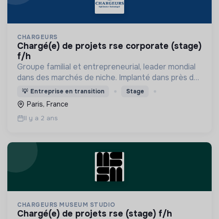
CHARGEURS
chargé(e) de projets rse corporate (stage)
f/h
Groupe familial et entrepreneurial, leader mondial
dans des marchés de niche. Implanté dans près de
100 pays et organisé autour de deux pôles
💡
Entreprise en transition
Stage
stratégiques : technologies industrielles et luxe
Paris, France
Il y a 2 ans
CHARGEURS MUSEUM STUDIO
chargé(e) de projets rse (stage) f/h