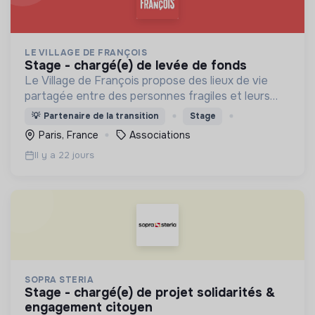
LE VILLAGE DE FRANÇOIS
stage - chargé(e) de levée de fonds
Le Village de François propose des lieux de vie
partagée entre des personnes fragiles et leurs
accompagnateurs autour de 3 axes : - Le vivre-
💡
Partenaire de la transition
Stage
ensemble - L’activité économique - L’écologie
Paris, France
Associations
intégrale
Il y a 22 jours
SOPRA STERIA
stage - chargé(e) de projet solidarités &
engagement citoyen