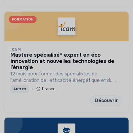
FORMATION
ICAM
mastere spécialisé® expert en éco
innovation et nouvelles technologies de
l’énergie
12 mois pour former des spécialistes de
l’amélioration de l’efficacité énergétique et du
développement des énergies renouvelables
France
Autres
Découvrir