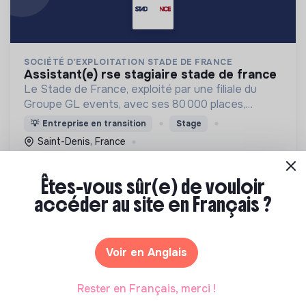
SOCIÉTÉ D'EXPLOITATION STADE DE FRANCE
assistant(e) rse stagiaire stade de france
Le Stade de France, exploité par une filiale du
Groupe GL events, avec ses 80 000 places,
s'impose comme la plus grande enceinte sportive
💡
Entreprise en transition
Stage
et événementielle du pays.
Saint-Denis, France
Divertissement / Culture / Loisirs
Il y a 1 mois
Êtes-vous sûr(e) de vouloir
accéder au site en Français ?
Voir en Anglais
Rester en Français, merci !
ENGRAINAGE