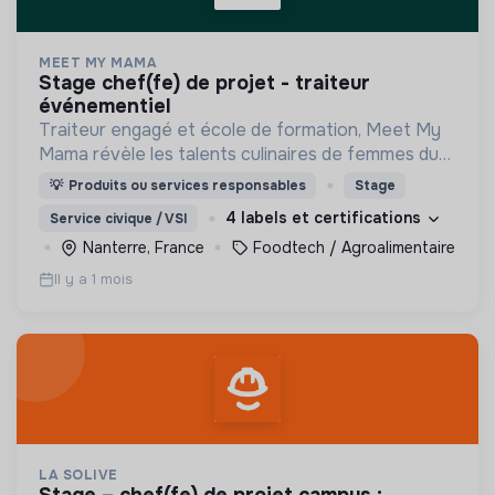
MEET MY MAMA
stage chef(fe) de projet - traiteur
événementiel
Traiteur engagé et école de formation, Meet My
Mama révèle les talents culinaires de femmes du
monde entier pour leur donner le pouvoir de vivre
💡
Produits ou services responsables
Stage
de leur savoir-faire !
4 labels et certifications
Service civique / VSI
Nanterre, France
Foodtech / Agroalimentaire
Il y a 1 mois
LA SOLIVE
stage – chef(fe) de projet campus :