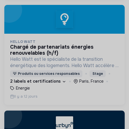
HELLO WATT
chargé de partenariats énergies
renouvelables (h/f)
Hello Watt est le spécialiste de la transition
énergétique des logements. Hello Watt accélère la
transition énergétique en la rendant plus simple,
💡
Produits ou services responsables
Stage
plus intelligente et plus accessible.
2 labels et certifications
Paris, France
Energie
Il y a 12 jours