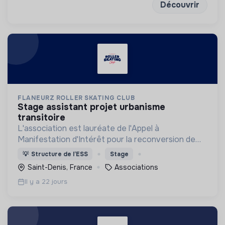
Découvrir
FLANEURZ ROLLER SKATING CLUB
stage assistant projet urbanisme
transitoire
L'association est lauréate de l'Appel à
Manifestation d'Intérêt pour la reconversion de
l'ancienne piscine Marville à Saint Denis
💡
Structure de l’ESS
Stage
Saint-Denis, France
Associations
Il y a 22 jours