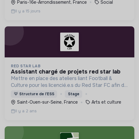
Paris-16e-Arrondissement, France
Social
Il y a 15 jours
RED STAR LAB
assistant chargé de projets red star lab
Mettre en place des ateliers liant Football &
Culture pour les licencié.e.s du Red Star FC afin de
leur faire découvrir des univers différents et de
💡
Structure de l’ESS
Stage
révéler leurs talents autres que balle au pied.
Saint-Ouen-sur-Seine, France
Arts et culture
Il y a 2 ans