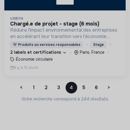
URBYN
chargé.e de projet - stage (6 mois)
Réduire l'impact environnemental des entreprises
en accélérant leur transition vers l'économie
circulaire.
💡
Produits ou services responsables
Stage
2 labels et certifications
Paris, France
Économie circulaire
Il y a 10 jours
<
1
2
3
4
5
6
>
Votre recherche correspond à 244 résultats.