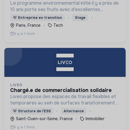
Le programme environnemental initié il y a près de
10 ans porte ses fruits avec d'excellentes
performances, le Groupe se classe parmi les
💡
Entreprise en transition
Stage
leaders de l'action contre le changement
Paris, France
Tech
climatique
Il y a 1 mois
LIVEO
chargé.e de commercialisation solidaire
Liveo propose des espaces de travail flexibles et
temporaires au sein de surfaces transitoirement
vacantes pour proposer aux associations, artistes
💡
Structure de l’ESS
Alternance
et entrepreneurs une solution immobilière
Saint-Ouen-sur-Seine, France
Immobilier
abordable.
Il y a 1 mois