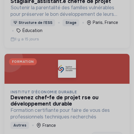
stagiaire_assistant.e cheffe de projet
Soutenir la parentalité des familles vulnérables
pour préserver le bon développement de leurs
enfants et réduire la reproduction des inégalités
Paris, France
💡
Structure de l’ESS
Stage
Éducation
Il y a 15 jours
FORMATION
INSTITUT D'ÉCONOMIE DURABLE
devenez chef•fe de projet rse ou
développement durable
Formation certifiante pour faire de vous des
professionnels techniques recherchés
France
Autres