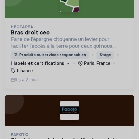
HECTAREA
bras droit ceo
Faire de l'épargne citoyenne un levier pour
faciliter l'accès à la terre pour ceux qui nous
nourrissent
💡
Produits ou services responsables
Stage
1 labels et certifications
Paris, France
Finance
Il y a 2 mois
PAPOTO