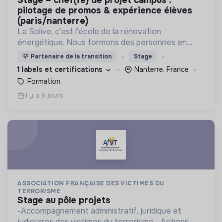
pilotage de promos & expérience élèves
(paris/nanterre)
La Solive, c'est l'école de la rénovation
énergétique. Nous formons des personnes en
reconversion aux métiers de la rénovation
💡
Partenaire de la transition
Stage
énergétique : chefs de projet, installateurs de
1 labels et certifications
Nanterre, France
pompe à chaleur, etc.
Formation
Il y a 9 jours
ASSOCIATION FRANÇAISE DES VICTIMES DU
TERRORISME
stage au pôle projets
-Accompagnement administratif, juridique et
judiciaires des victimes du terrorisme. -Actions