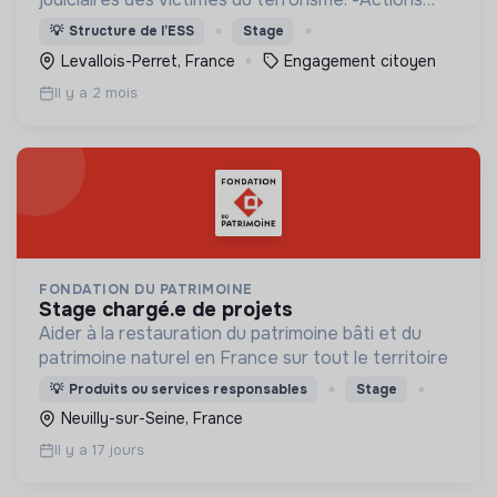
citoyennes contre la radicalisation et la promotion
💡
Structure de l’ESS
Stage
des valeurs de la République. - Actions
Levallois-Perret, France
Engagement citoyen
mémorielles.
Il y a 2 mois
FONDATION DU PATRIMOINE
stage chargé.e de projets
Aider à la restauration du patrimoine bâti et du
patrimoine naturel en France sur tout le territoire
💡
Produits ou services responsables
Stage
Neuilly-sur-Seine, France
Il y a 17 jours