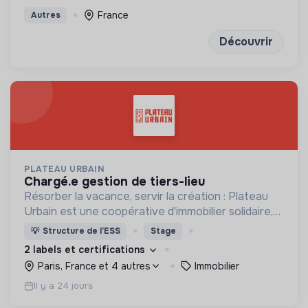
France
Autres
Découvrir
PLATEAU URBAIN
chargé.e gestion de tiers-lieu
Résorber la vacance, servir la création : Plateau
Urbain est une coopérative d'immobilier solidaire,
spécialisée dans le montage et la gestion
💡
Structure de l’ESS
Stage
d'occupations temporaires de bâtiments vacants
2 labels et certifications
Paris, France et 4 autres
Immobilier
Il y a 24 jours