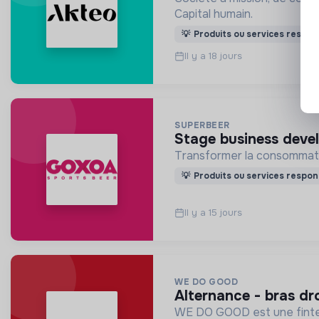
Capital humain.
💡
Produits ou services respon
Il y a 18 jours
SUPERBEER
stage business devel
Transformer la consommatio
💡
Produits ou services respon
Il y a 15 jours
WE DO GOOD
alternance - bras d
WE DO GOOD est une fintech