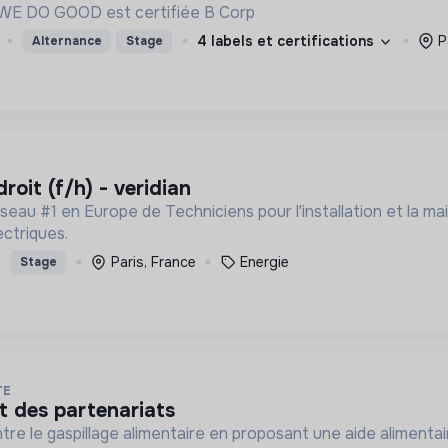
(Revenue Based Finance). WE DO GOOD est certifiée B Corp
4 labels et certifications
P
Alternance
Stage
droit (f/h) - veridian
réseau #1 en Europe de Techniciens pour l'installation et la
ectriques.
Paris, France
Energie
Stage
TE
t des partenariats
tre le gaspillage alimentaire en proposant une aide alimentair