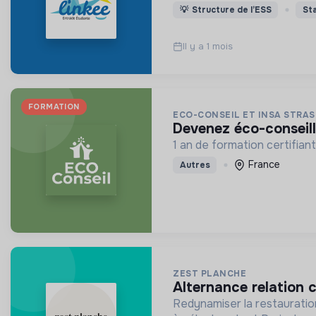
💡
Structure de l’ESS
St
Il y a 1 mois
FORMATION
ECO-CONSEIL ET INSA STRA
devenez éco-conseil
1 an de formation certifian
France
Autres
ZEST PLANCHE
alternance relation
Redynamiser la restauratio