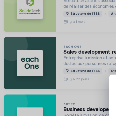
Solidatech aide les associ
de réaliser des économies
💡
Structure de l’ESS
Al
Il y a 1 mois
EACH ONE
sales development r
Entreprise à mission et act
dédiée aux personnes réfugi
💡
Structure de l’ESS
St
Il y a 22 jours
AKTEO
business developer 
Société à mission, de conseil et d'ingénierie opé