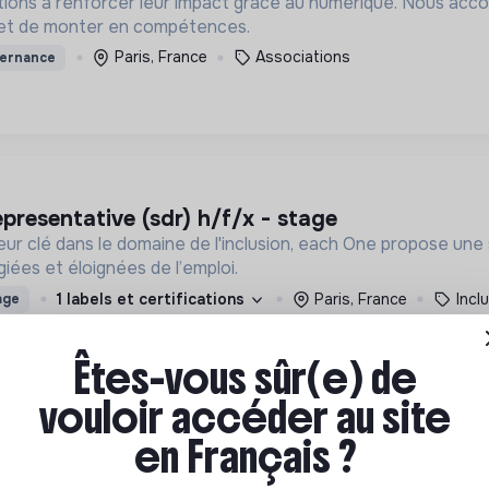
ations à renforcer leur impact grâce au numérique. Nous ac
 et de monter en compétences.
Paris, France
Associations
ternance
epresentative (sdr) h/f/x - stage
eur clé dans le domaine de l'inclusion, each One propose un
ées et éloignées de l’emploi.
1 labels et certifications
Paris, France
Incl
age
Êtes-vous sûr(e) de
vouloir accéder au site
en Français ?
climat & data (h/f) - stage ou alternance
rationnelle en décarbonation. Notre raison d'être : contribuer à la neutralité carbone par le