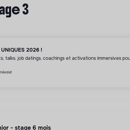
Page 3
l UNIQUES 2026 !
, talks, job datings, coachings et activations immersives pour
énévolat
unior - stage 6 mois