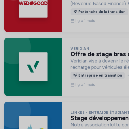
💡
Partenaire de la transition
Il y a 1 mois
VERIDIAN
offre de stage bras 
Veridian vise à devenir le 
recharge pour véhicules él
💡
Entreprise en transition
Il y a 1 mois
LINKEE - ENTRAIDE ÉTUDIAN
stage développemen
Notre association lutte con