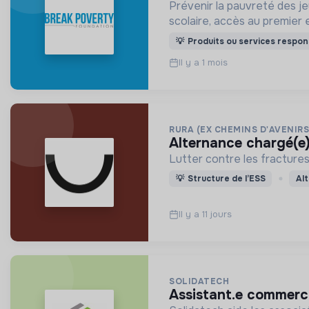
Prévenir la pauvreté des j
scolaire, accès au premier 
💡
Produits ou services respon
Il y a 1 mois
RURA (EX CHEMINS D'AVENIRS
alternance chargé(e
Lutter contre les fractures 
💡
Structure de l’ESS
Al
Il y a 11 jours
SOLIDATECH
assistant.e commerci