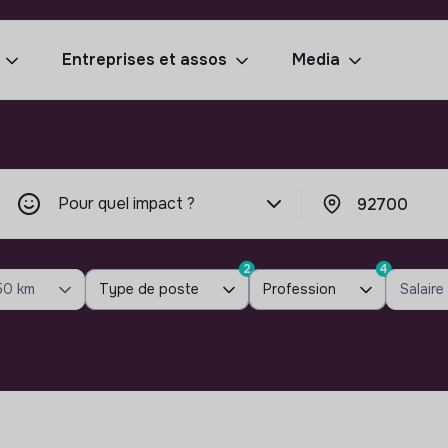
Entreprises et assos
Media
Pour quel impact ?
2
4
50 km
Type de poste
Profession
Salaire