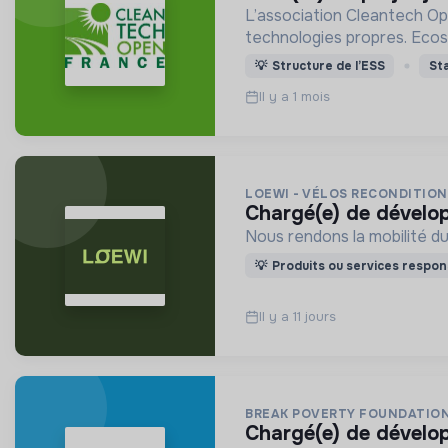
L’association Cleantech Op
technologies propres. Eco
💡
Structure de l’ESS
St
Il y a 1 mois
LOEWI - VÉLOS RECONDITIO
chargé(e) de dével
Nous rendons la mobilité du
💡
Produits ou services respon
Il y a 11 jours
BREAK POVERTY FOUNDATIO
chargé(e) de dével