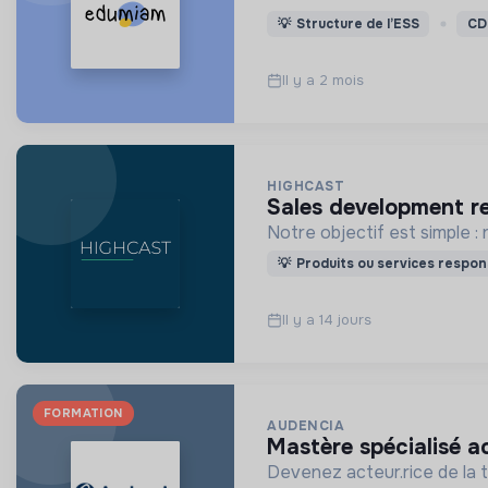
💡
Structure de l’ESS
CD
Il y a 2 mois
HIGHCAST
sales development r
Notre objectif est simple : 
💡
Produits ou services respon
Il y a 14 jours
FORMATION
AUDENCIA
mastère spécialisé 
Devenez acteur.rice de la 