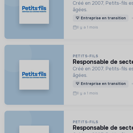
Créé en 2007, Petits-fils e
âgées.
💡
Entreprise en transition
Il y a 1 mois
PETITS-FILS
responsable de sect
Créé en 2007, Petits-fils e
âgées.
💡
Entreprise en transition
Il y a 1 mois
PETITS-FILS
responsable de sect