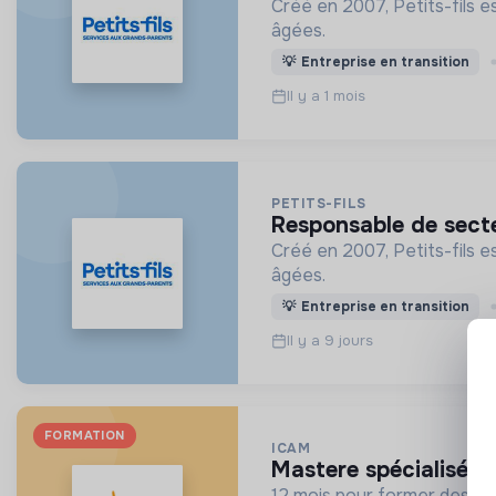
Créé en 2007, Petits-fils e
âgées.
💡
Entreprise en transition
Il y a 1 mois
PETITS-FILS
responsable de sect
Créé en 2007, Petits-fils e
âgées.
💡
Entreprise en transition
Il y a 9 jours
FORMATION
ICAM
mastere spécialisé®
12 mois pour former des sp