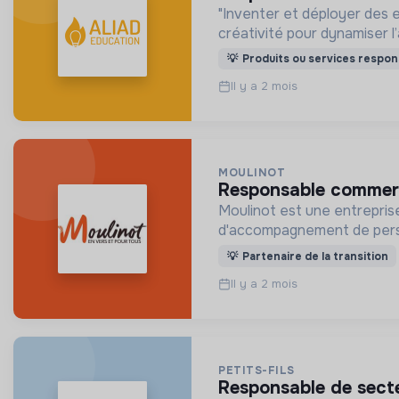
"Inventer et déployer des e
créativité pour dynamiser l
💡
Produits ou services respon
Il y a 2 mois
MOULINOT
responsable commerc
Moulinot est une entreprise
d'accompagnement de pers
💡
Partenaire de la transition
Il y a 2 mois
PETITS-FILS
responsable de sect