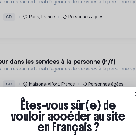
st un réseau national d'agences de services à la personne spé
Paris, France
Personnes âgées
CDI
eur dans les services à la personne (h/f)
st un réseau national d'agences de services à la personne spé
Maisons-Alfort, France
Personnes âgées
CDI
Êtes-vous sûr(e) de
vouloir accéder au site
en Français ?
 expert en éco innovation et nouvelles technolog
écialistes de l’amélioration de l’efficacité énergétique et 