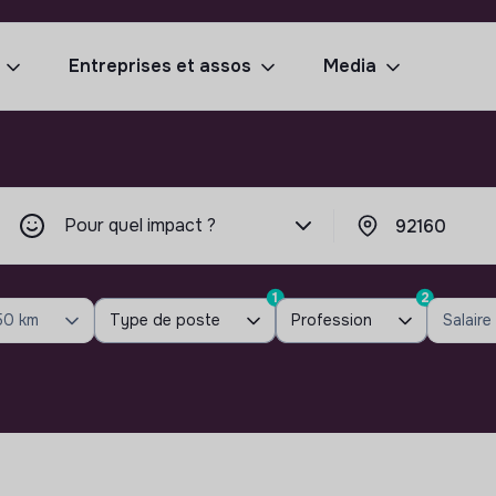
Entreprises et assos
Media
Pour quel impact ?
1
2
50 km
Type de poste
Profession
Salaire