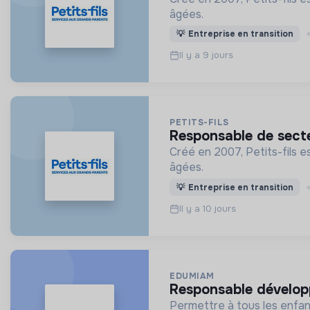
âgées.
💡
Entreprise en transition
Il y a 9 jours
PETITS-FILS
responsable de sect
Créé en 2007, Petits-fils e
âgées.
💡
Entreprise en transition
Il y a 10 jours
EDUMIAM
responsable dévelo
Permettre à tous les enfants