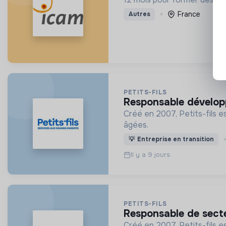
France
Autres
PETITS-FILS
responsable dévelop
Créé en 2007, Petits-fils e
âgées.
💡
Entreprise en transition
Il y a 9 jours
PETITS-FILS
responsable de sect
Créé en 2007, Petits-fils e