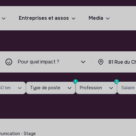
Entreprises et assos
Media
Pour quel impact ?
1
2
50 km
Type de poste
Profession
Salaire
munication ⋅ Stage