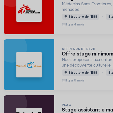
Médecins Sans Frontières, 
menacée.
💡
Structure de l’ESS
St
Il y a 4 mois
APPRENDS ET RÊVE
offre stage minimu
Nous proposons aux enfants
une découverte culturelle, s
💡
Structure de l’ESS
St
Il y a 6 mois
PLAQ
stage assistant.e m