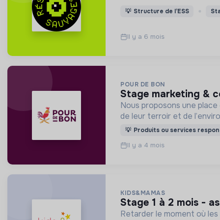
💡
Structure de l’ESS
St
Il y a 6 mois
POUR DE BON
stage marketing & c
Nous proposons une place d
de leur terroir et de l’envi
💡
Produits ou services respon
Il y a 4 mois
KIDS&MAMAS
stage 1 à 2 mois - 
Retarder le moment où les 