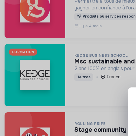
Permettre à tous de mieux c
gagner en confiance à l'oral
💡
Produits ou services respon
Il y a 4 mois
FORMATION
KEDGE BUSINESS SCHOOL
msc sustainable an
2 ans 100% en anglais pour 
France
Autres
ROLLING FRIPE
stage community m