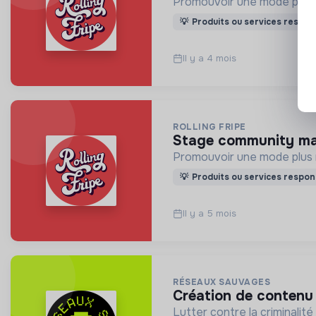
Promouvoir une mode plus r
💡
Produits ou services respon
Il y a 4 mois
ROLLING FRIPE
stage community m
Promouvoir une mode plus r
💡
Produits ou services respon
Il y a 5 mois
RÉSEAUX SAUVAGES
création de contenu
Lutter contre la criminalit