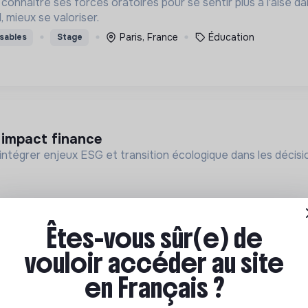
onnaitre ses forces oratoires pour se sentir plus à l'aise da
, mieux se valoriser.
Paris, France
Éducation
sables
Stage
d impact finance
intégrer enjeux ESG et transition écologique dans les décisio
Êtes-vous sûr(e) de
vouloir accéder au site
en Français ?
anager