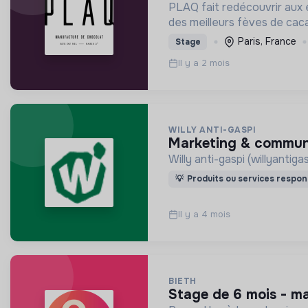
PLAQ fait redécouvrir aux é
des meilleurs fèves de caca
Paris, France
Stage
Il y a 2 mois
WILLY ANTI-GASPI
marketing & commun
Willy anti-gaspi (willyantig
💡
Produits ou services respon
Il y a 4 mois
BIETH
stage de 6 mois - m