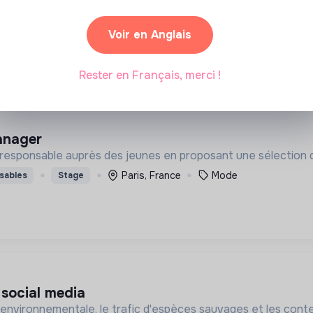
esponsable auprès des jeunes en proposant une sélection d
Paris, France
Mode
sables
Stage
Voir en Anglais
Rester en Français, merci !
anager
esponsable auprès des jeunes en proposant une sélection d
Paris, France
Mode
sables
Stage
 social media
é environnementale, le trafic d'espèces sauvages et les cont