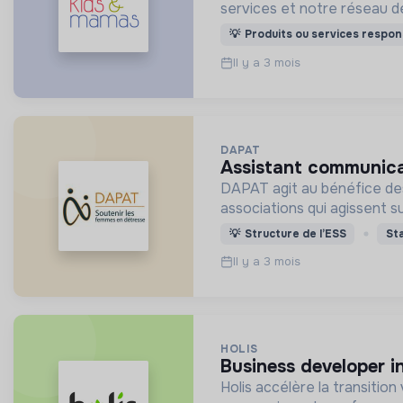
services et notre réseau d
💡
Produits ou services respon
Il y a 3 mois
DAPAT
assistant communic
DAPAT agit au bénéfice de
associations qui agissent sur
💡
Structure de l’ESS
St
Il y a 3 mois
HOLIS
business developer i
Holis accélère la transition