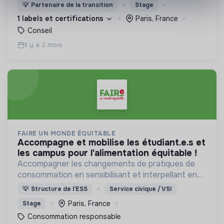
ambitions dans un juste équilibre entre sens,
💡
Partenaire de la transition
Stage
performance et relations humaines
1 labels et certifications
Paris, France
épanouissantes.
Conseil
Il y a 2 mois
FAIRE UN MONDE ÉQUITABLE
accompagne et mobilise les étudiant.e.s et
les campus pour l'alimentation équitable !
Accompagner les changements de pratiques de
consommation en sensibilisant et interpellant en
France
💡
Structure de l’ESS
Service civique / VSI
Paris, France
Stage
Consommation responsable