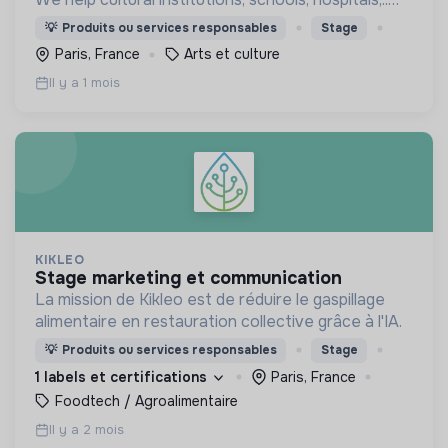
improve their audiences' well-being with curated
💡
Produits ou services responsables
Stage
programmes available through streaming.
Paris, France
Arts et culture
Il y a 1 mois
KIKLEO
stage marketing et communication
La mission de Kikleo est de réduire le gaspillage
alimentaire en restauration collective grâce à l'IA.
💡
Produits ou services responsables
Stage
1 labels et certifications
Paris, France
Foodtech / Agroalimentaire
Il y a 2 mois