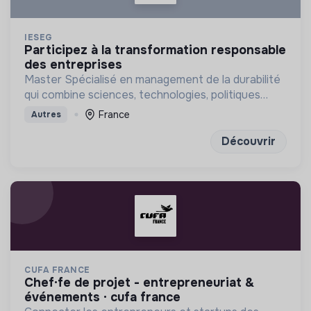
IESEG
participez à la transformation responsable
des entreprises
Master Spécialisé en management de la durabilité
qui combine sciences, technologies, politiques
publiques et management
France
Autres
Découvrir
CUFA FRANCE
chef·fe de projet - entrepreneuriat &
événements · cufa france