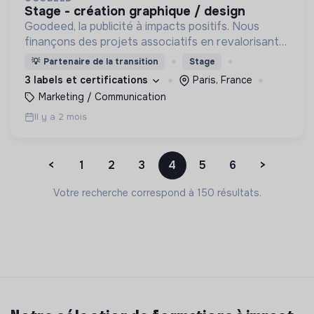
stage - création graphique / design
Goodeed, la publicité à impacts positifs. Nous
finançons des projets associatifs en revalorisant
les budgets médias des annonceurs.
💡
Partenaire de la transition
Stage
3 labels et certifications
Paris, France
Marketing / Communication
Il y a 2 mois
<
1
2
3
4
5
6
>
Votre recherche correspond à 150 résultats.