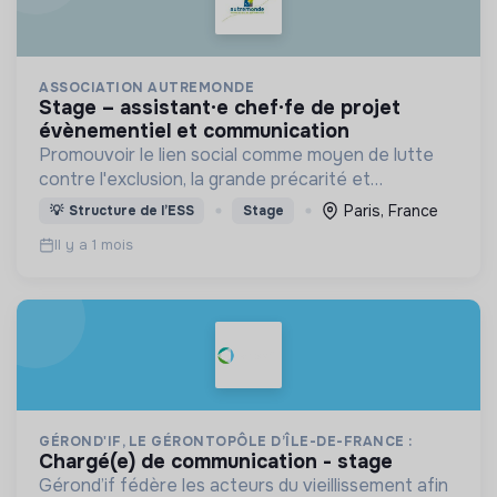
ASSOCIATION AUTREMONDE
stage – assistant·e chef·fe de projet
évènementiel et communication
Promouvoir le lien social comme moyen de lutte
contre l'exclusion, la grande précarité et
l'isolement
Paris, France
💡
Structure de l’ESS
Stage
Il y a 1 mois
GÉROND'IF, LE GÉRONTOPÔLE D’ÎLE-DE-FRANCE :
chargé(e) de communication - stage
Gérond’if fédère les acteurs du vieillissement afin