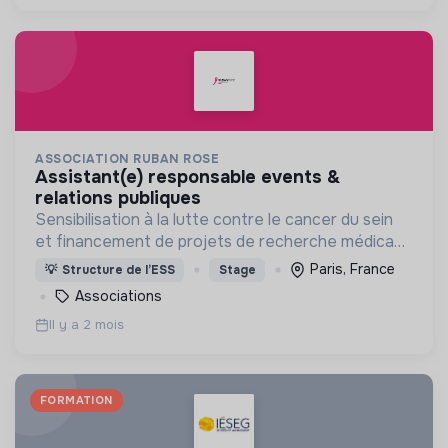
ASSOCIATION RUBAN ROSE
assistant(e) responsable events &
relations publiques
Sensibilisation à la lutte contre le cancer du sein
et financement de projets de recherche médicaux
pour contribuer à la lutte contre le cancer du sein.
Paris, France
💡
Structure de l’ESS
Stage
Associations
Il y a 2 mois
FORMATION