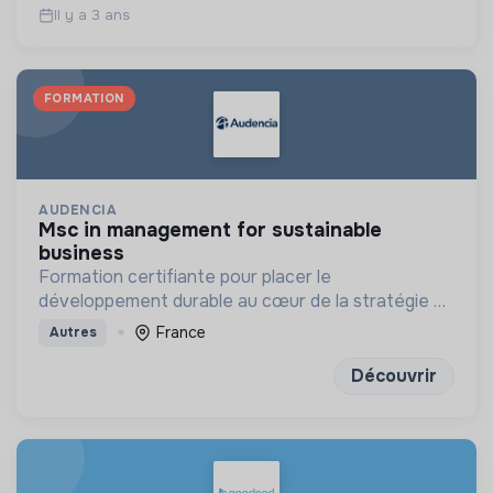
Il y a 3 ans
FORMATION
AUDENCIA
msc in management for sustainable
business
Formation certifiante pour placer le
développement durable au cœur de la stratégie de
l'entreprise à long terme
France
Autres
Découvrir