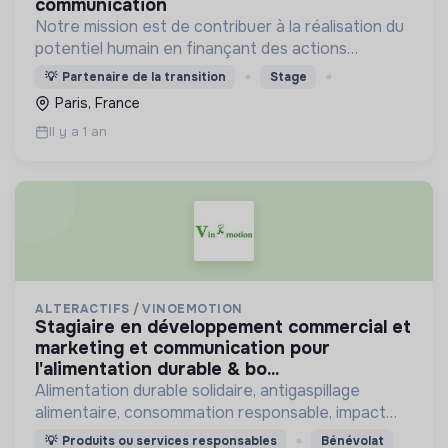
communication
Notre mission est de contribuer à la réalisation du
potentiel humain en finançant des actions
généreuses
💡
Partenaire de la transition
Stage
Paris, France
Il y a 1 an
ALTERACTIFS / VINOEMOTION
stagiaire en développement commercial et
marketing et communication pour
l'alimentation durable & bo...
Alimentation durable solidaire, antigaspillage
alimentaire, consommation responsable, impact
positif social et environnemental
💡
Produits ou services responsables
Bénévolat