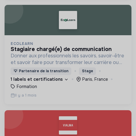
ECOLEARN
stagiaire chargé(e) de communication
Donner aux professionnels les savoirs, savoir-être
et savoir faire pour transformer leur carrière ou
leur entreprise vers plus de durabilité.
💡
Partenaire de la transition
Stage
1 labels et certifications
Paris, France
Formation
Il y a 1 mois