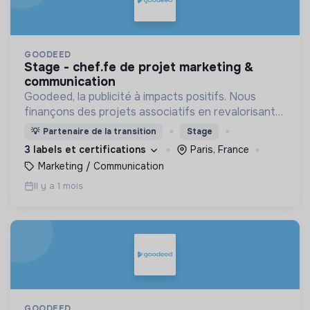
GOODEED
stage - chef.fe de projet marketing &
communication
Goodeed, la publicité à impacts positifs. Nous
finançons des projets associatifs en revalorisant
les budgets médias des annonceurs.
💡
Partenaire de la transition
Stage
3 labels et certifications
Paris, France
Marketing / Communication
Il y a 1 mois
GOODEED