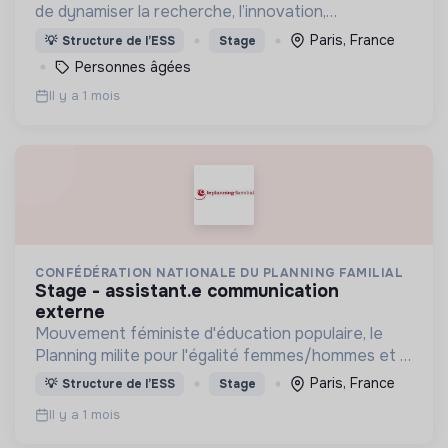
de dynamiser la recherche, l’innovation,
l’évaluation et la formation. Il rassemble des
Paris, France
💡
Structure de l’ESS
Stage
compétences pluridisciplinaires autour du bien
Personnes âgées
vieillir.
Il y a 1 mois
CONFÉDÉRATION NATIONALE DU PLANNING FAMILIAL
stage - assistant.e communication
externe
Mouvement féministe d'éducation populaire, le
Planning milite pour l'égalité femmes/hommes et la
possibilité pour chaque personne de vivre une
Paris, France
💡
Structure de l’ESS
Stage
sexualité épanouie,
Il y a 1 mois