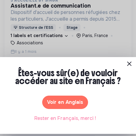
J'ACCUEILLE BY SINGA
assistant.e de communication
Dispositif d'accueil de personnes réfugiées chez
les particuliers, J'accueille a permis depuis 2015
l'accueil de plus de 1000 personnes dans leur
💡
Structure de l’ESS
Stage
parcours d'inclusion en France.
1 labels et certifications
Paris, France
Associations
Il y a 1 mois
Êtes-vous sûr(e) de vouloir
accéder au site en Français ?
Voir en Anglais
SILLAGES
chargé·e de développement et
rayonnement
Rester en Français, merci !
Nous accompagnons les équipes et les
organisations engagées à concrétiser leurs