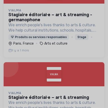
VIALMA
stagiaire éditorial·e – art & streaming -
germanophone
We enrich people's lives thanks to arts & culture.
We help cultural institutions, schools, hospitals,..
improve their audiences' well-being with curated
💡
Produits ou services responsables
Stage
programmes available through streaming.
Paris, France
Arts et culture
Il y a 1 mois
VIALMA
stagiaire éditorial·e – art & streaming
We enrich people's lives thanks to arts & culture.
We help cultural institutions, schools, hospitals,..