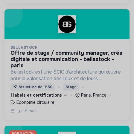
BELLASTOCK
offre de stage / community manager, créa
digitale et communication - bellastock -
paris
Bellastock est une SCIC d'architecture qui œuvre
pour la valorisation des lieux et de leurs
ressources en proposant des alternatives à l'acte
💡
Structure de l’ESS
Stage
de construire.
1 labels et certifications
Paris, France
Économie circulaire
Il y a 6 mois
FORMATION