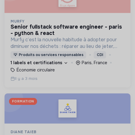
MURFY
senior fullstack software engineer - paris
- python & react
Murfy c’est la nouvelle habitude à adopter pour
diminuer nos déchets : réparer au lieu de jeter,
remettre en état pour prolonger la durée de vie
💡
Produits ou services responsables
CDI
de nos appareils et s’équiper en reconditionné.
1 labels et certifications
Paris, France
Économie circulaire
Il y a 3 mois
FORMATION
DIANE TAIEB