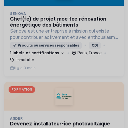
SÉNOVA
chef(fe) de projet moe tce rénovation
énergétique des bâtiments
Sénova est une entreprise à mission qui existe
pour contribuer activement et avec enthousiasme
à la transition écologique des bâtiments.
💡
Produits ou services responsables
CDI
1 labels et certifications
Paris, France
Immobilier
Il y a 3 mois
FORMATION
ASDER
devenez installateur•ice photovoltaïque