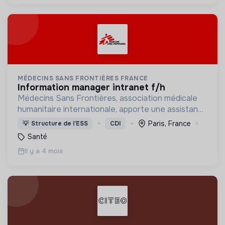
MÉDECINS SANS FRONTIÈRES FRANCE
information manager intranet f/h
Médecins Sans Frontières, association médicale
humanitaire internationale, apporte une assistance
médicale à des populations dont la vie est
Paris, France
💡
Structure de l’ESS
CDI
menacée.
Santé
Il y a 4 mois