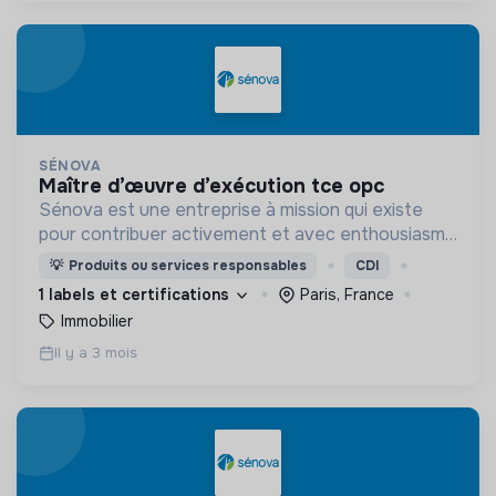
SÉNOVA
maître d’œuvre d’exécution tce opc
Sénova est une entreprise à mission qui existe
pour contribuer activement et avec enthousiasme
à la transition écologique des bâtiments.
💡
Produits ou services responsables
CDI
1 labels et certifications
Paris, France
Immobilier
Il y a 3 mois