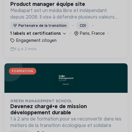
product manager équipe site
Mediapart est un média libre et indépendant
depuis 2008. Il vise à défendre plusieurs valeurs,
dont la liberté de la presse, l'indépendance et la
💡
Partenaire de la transition
CDI
transparence.
1 labels et certifications
Paris, France
Engagement citoyen
Il y a 2 mois
FORMATION
GREEN MANAGEMENT SCHOOL
devenez chargé•e de mission
développement durable
1 à 2 ans de formation pour se reconvertir dans les
métiers de la transition écologique et solidaire