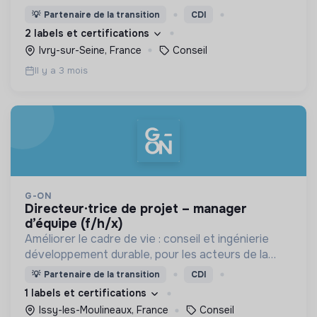
leur environnement.
💡
Partenaire de la transition
CDI
2 labels et certifications
Ivry-sur-Seine, France
Conseil
Il y a 3 mois
G-ON
directeur·trice de projet – manager
d’équipe (f/h/x)
Améliorer le cadre de vie : conseil et ingénierie
développement durable, pour les acteurs de la
construction et de l'immobilier.
💡
Partenaire de la transition
CDI
1 labels et certifications
Issy-les-Moulineaux, France
Conseil