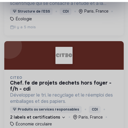
scientifique qui se consacre à l’étude et à la
protection de la nature.
Paris, France
💡
Structure de l’ESS
CDI
Écologie
Il y a 5 mois
CITEO
chef. fe de projets dechets hors foyer -
f/h - cdi
Développer le tri, le recyclage et le réemploi des
emballages et des papiers.
💡
Produits ou services responsables
CDI
2 labels et certifications
Paris, France
Économie circulaire