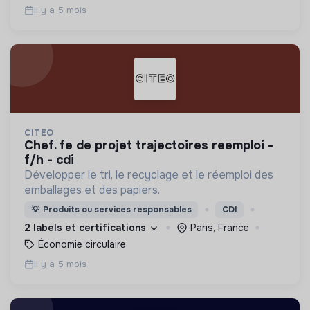
Il y a 5 mois
CITEO
chef. fe de projet trajectoires reemploi -
f/h - cdi
Développer le tri, le recyclage et le réemploi des
emballages et des papiers.
💡
Produits ou services responsables
CDI
2 labels et certifications
Paris, France
Économie circulaire
Il y a 5 mois