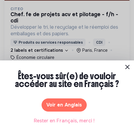
CITEO
chef. fe de projets acv et pilotage - f/h -
cdi
Développer le tri, le recyclage et le réemploi des
emballages et des papiers.
💡
Produits ou services responsables
CDI
2 labels et certifications
Paris, France
Économie circulaire
Il y a 4 mois
Êtes-vous sûr(e) de vouloir
accéder au site en Français ?
Voir en Anglais
SOCIÉTÉ NATIONALE DE PROTECTION DE LA NATURE
Rester en Français, merci !
offre cdi – directeur des projets
La SNPN est une association à caractère