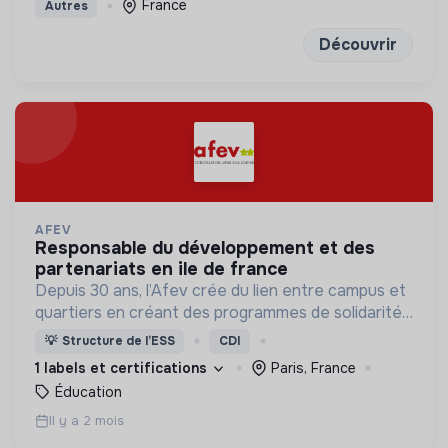
France
Autres
Découvrir
AFEV
responsable du développement et des
partenariats en ile de france
Depuis 30 ans, l’Afev crée du lien entre campus et
quartiers en créant des programmes de solidarité
où des milliers d’étudiant·es s’engagent auprès des
💡
Structure de l’ESS
CDI
jeunes.
1 labels et certifications
Paris, France
Éducation
Il y a 2 mois