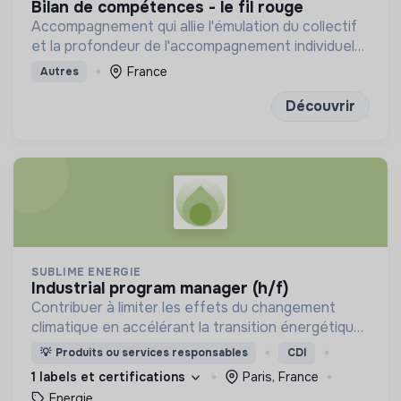
bilan de compétences - le fil rouge
Accompagnement qui allie l'émulation du collectif
et la profondeur de l'accompagnement individuel
pour construire sa prochaine étape avec
France
Autres
discernement et confiance
Découvrir
SUBLIME ENERGIE
industrial program manager (h/f)
Contribuer à limiter les effets du changement
climatique en accélérant la transition énergétique
vers des énergies à émission bas carbone par la
💡
Produits ou services responsables
CDI
promotion des gaz renouvelables.
1 labels et certifications
Paris, France
Energie