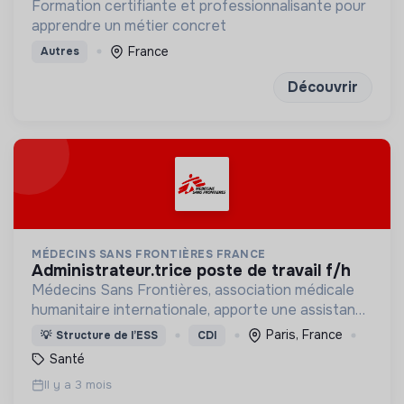
Formation certifiante et professionnalisante pour
apprendre un métier concret
France
Autres
Découvrir
MÉDECINS SANS FRONTIÈRES FRANCE
administrateur.trice poste de travail f/h
Médecins Sans Frontières, association médicale
humanitaire internationale, apporte une assistance
médicale à des populations dont la vie est
Paris, France
💡
Structure de l’ESS
CDI
menacée.
Santé
Il y a 3 mois