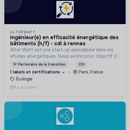
ALTER WATT
ingénieur(e) en efficacité énergétique des
bâtiments (h/f) - cdi à rennes
Alter Watt est une start-up spécialisée dans les
études énergétiques. Nous avons pour objectif de
réduire les émissions de CO2 en améliorant
💡
Partenaire de la transition
CDI
l’efficacité énergétique des bâtiments.
1 labels et certifications
Paris, France
Écologie
Il y a 2 mois