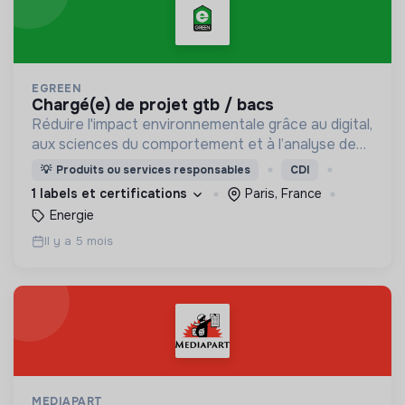
EGREEN
chargé(e) de projet gtb / bacs
Réduire l'impact environnementale grâce au digital,
aux sciences du comportement et à l’analyse de
données : économies d’énergie, réduction des
💡
Produits ou services responsables
CDI
déchets, gestion des ressources,…
1 labels et certifications
Paris, France
Energie
Il y a 5 mois
MEDIAPART