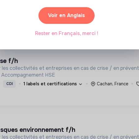
digne et plus juste.
Voir en Anglais
Puteaux - La Défense, France
Impact
CDI
Rester en Français, merci !
hse f/h
ivités et entreprises en cas de crise / en prévention de crise: application ISAO - Et
 - Accompagnement HSE
1 labels et certifications
Cachan, France
CDI
risques environnement f/h
ivités et entreprises en cas de crise / en prévention de crise: application ISAO - Et