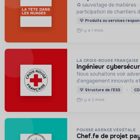
♻️ sauvetage de matières : upcycling de montgolfière
participation de chantiers d
💡
Produits ou services respon
Il y a 1 mois
LA CROIX-ROUGE FRANÇAISE
ingénieur cybersécur
Nous souhaitons voir adven
d’engagement innovants et
💡
Structure de l’ESS
CD
Il y a 2 mois
POUSSE AGENCE VÉGÉTALE
chef.fe de projet pa