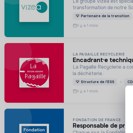
Le groupe Vizea est spécial
transformation de notre So
💡
Partenaire de la transition
Il y a 1 mois
LA PAGAILLE RECYCLERIE
encadrant·e techniqu
La Pagaille Recyclerie a com
la déchèterie.
💡
Structure de l’ESS
CD
Il y a 1 mois
FONDATION DE FRANCE
responsable de prog
Chaque jour, la Fondation d