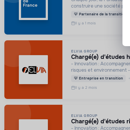
construire une société plus 
💡
Partenaire de la transition
Il y a 1 mois
ELVIA GROUP
chargé(e) d'études 
- Innovation : Accompagner les collect
risques et environnement
💡
Entreprise en transition
Il y a 2 mois
ELVIA GROUP
chargé(e) d'études 
- Innovation : Accompagner les collect