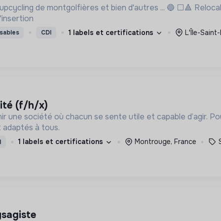
s et bien d'autres ... 🔵 ⬜🔺 Relocalisation de l'industrie 🤝 Inclusion sociale avec la
'insertion
1 labels et certifications
L'Île-Saint
sables
CDI
ité (f/h/x)
ir une société où chacun se sente utile et capable d’agir. P
 adaptés à tous.
1 labels et certifications
Montrouge, France
I
ysagiste