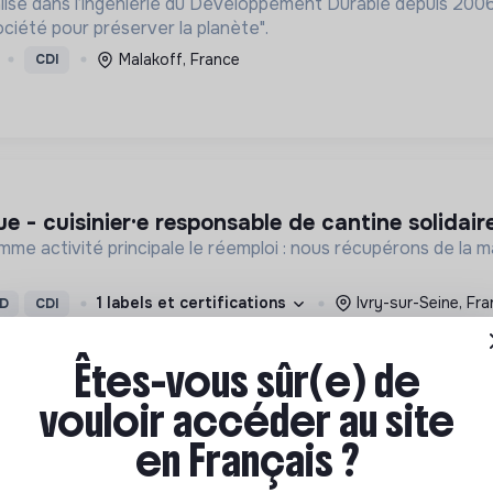
isé dans l’ingénierie du Développement Durable depuis 2006.
ciété pour préserver la planète".
Malakoff, France
CDI
e - cuisinier·e responsable de cantine solidair
me activité principale le réemploi : nous récupérons de la mat
1 labels et certifications
Ivry-sur-Seine, Fr
D
CDI
Êtes-vous sûr(e) de
vouloir accéder au site
en Français ?
rammes urgences - france et international h/f
e France encourage les envies d’agir, avec un objectif : les 