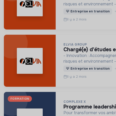
risques et environnement
💡
Entreprise en transition
Il y a 2 mois
ELVIA GROUP
chargé(e) d'études 
- Innovation : Accompagner les collect
risques et environnement
💡
Entreprise en transition
Il y a 2 mois
FORMATION
COMPLEXE X
programme leadershi
Pour transformer vos ambit