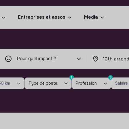
Entreprises et assos
Media
Pour quel impact ?
1
3
50 km
Type de poste
Profession
Salaire