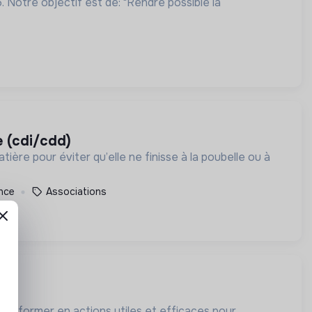
 Notre objectif est de: "Rendre possible la
e (cdi/cdd)
ière pour éviter qu’elle ne finisse à la poubelle ou à
ance
Associations
transformer en actions utiles et efficaces pour