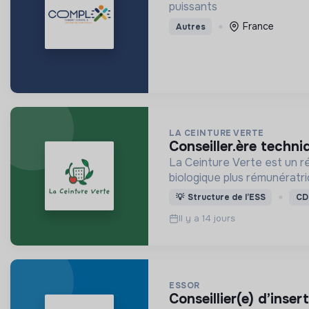
puissants
France
Autres
LA CEINTURE VERTE
conseiller.ère tech
La Ceinture Verte est un ré
biologique plus rémunératri
💡
Structure de l’ESS
CD
Il y a 14 jours
ESSOR
conseillier(e) d’inse