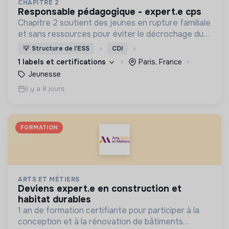
CHAPITRE 2
responsable pédagogique - expert.e cps
Chapitre 2 soutient des jeunes en rupture familiale
et sans ressources pour éviter le décrochage du
parcours d'insertion et le glissement vers
💡
Structure de l’ESS
CDI
l'exclusion.
1 labels et certifications
Paris, France
Jeunesse
Il y a 8 jours
FORMATION
ARTS ET MÉTIERS
deviens expert.e en construction et
habitat durables
1 an de formation certifiante pour participer à la
conception et à la rénovation de bâtiments