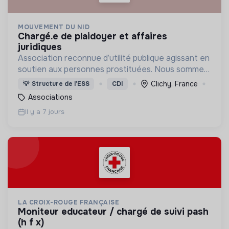
MOUVEMENT DU NID
chargé.e de plaidoyer et affaires
juridiques
Association reconnue d’utilité publique agissant en
soutien aux personnes prostituées. Nous sommes
une association de terrain et un mouvement de
Clichy, France
💡
Structure de l’ESS
CDI
société.
Associations
Il y a 7 jours
LA CROIX-ROUGE FRANÇAISE
moniteur educateur / chargé de suivi pash
(h f x)