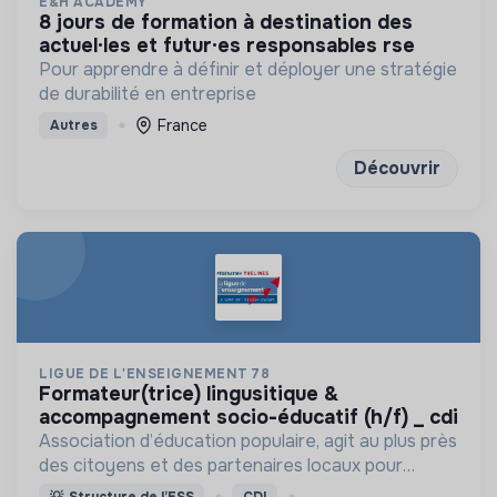
E&H ACADEMY
8 jours de formation à destination des
actuel·les et futur·es responsables rse
Pour apprendre à définir et déployer une stratégie
de durabilité en entreprise
France
Autres
Découvrir
LIGUE DE L'ENSEIGNEMENT 78
formateur(trice) lingusitique &
accompagnement socio-éducatif (h/f) _ cdi
Association d’éducation populaire, agit au plus près
des citoyens et des partenaires locaux pour
promouvoir le lien social, agir pour l’éducation et la