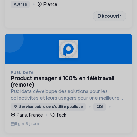
économes en énergie et respectueux de
France
Autres
l’environnement
Découvrir
PUBLIDATA
product manager à 100% en télétravail
(remote)
Publidata développe des solutions pour les
collectivités et leurs usagers pour une meilleure
gestion des déchets, de l’eau ou du risque
💡
Service public ou d’utilité publique
CDI
inondation.
Paris, France
Tech
Il y a 6 jours