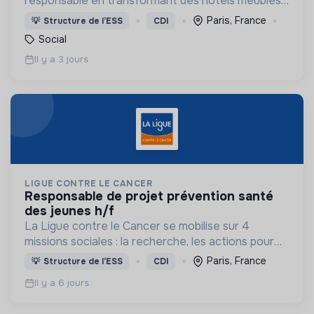
responsable en transformant des hôtels meublés
pour les adapter à l'accueil de familles en situation
Paris, France
💡
Structure de l’ESS
CDI
de précarité.
Social
Il y a 3 jours
LIGUE CONTRE LE CANCER
responsable de projet prévention santé
des jeunes h/f
La Ligue contre le Cancer se mobilise sur 4
missions sociales : la recherche, les actions pour
les personnes malades, la prévention & promotion
Paris, France
💡
Structure de l’ESS
CDI
du dépistage et l'étude & observatoire.
Il y a 6 jours