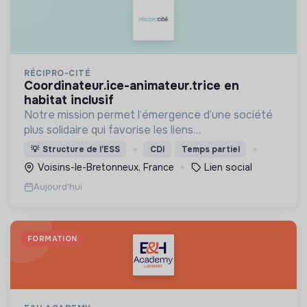
RÉCIPRO-CITÉ
coordinateur.ice-animateur.trice en
habitat inclusif
Notre mission permet l’émergence d’une société
plus solidaire qui favorise les liens
intergénérationnels pour accompagner le
💡
Structure de l’ESS
CDI
Temps partiel
vieillissement de la population et agir contre le
Voisins-le-Bretonneux, France
Lien social
délitement du lien social
Aujourd'hui
FORMATION