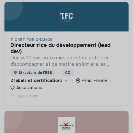
TICKET FOR CHANGE
directeur·rice du développement (lead
dev)
Depuis 10 ans, notre mission est de détecter,
d'accompagner et de mettre en lumière les
pionniers du monde de demain !
💡
Structure de l’ESS
CDI
2 labels et certifications
Paris, France
Associations
Il y a 9 jours