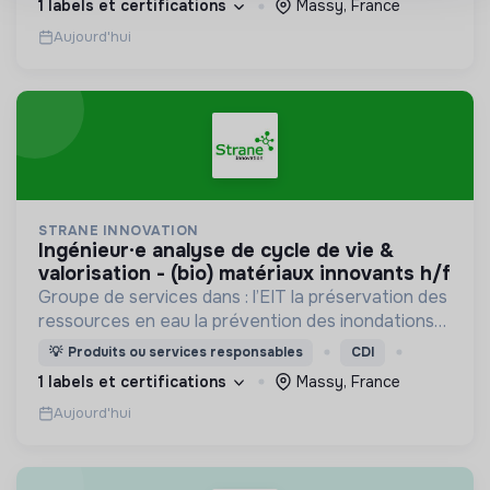
1 labels et certifications
Massy, France
Aujourd'hui
STRANE INNOVATION
ingénieur·e analyse de cycle de vie &
valorisation - (bio) matériaux innovants h/f
Groupe de services dans : l’EIT la préservation des
ressources en eau la prévention des inondations
l’agriculture durable et les écosystèmes
💡
Produits ou services responsables
CDI
terrestres les sciences cognitives
1 labels et certifications
Massy, France
Aujourd'hui