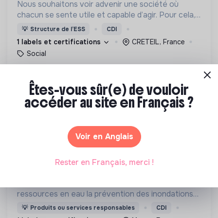
Nous souhaitons voir advenir une société où
chacun se sente utile et capable d’agir. Pour cela,
nous proposons des moyens et des lieux
💡
Structure de l’ESS
CDI
d’engagement innovants et adaptés à tous.
1 labels et certifications
CRETEIL, France
Social
Il y a 3 jours
Êtes-vous sûr(e) de vouloir
accéder au site en Français ?
Voir en Anglais
STRANE INNOVATION
chargé d’innovation et valorisation de la
Rester en Français, merci !
recherche – (bio) matériaux innovants h/f
Groupe de services dans : l’EIT la préservation des
ressources en eau la prévention des inondations
l’agriculture durable et les écosystèmes
💡
Produits ou services responsables
CDI
terrestres les sciences cognitives