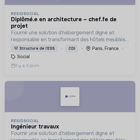
RESIDSOCIAL
diplômé.e en architecture – chef.fe de
projet
Fournir une solution d’hébergement digne et
responsable en transformant des hôtels meublés
pour les adapter à l'accueil de familles en situation
Paris, France
💡
Structure de l’ESS
CDI
de précarité.
Social
Il y a 3 jours
RESIDSOCIAL
ingénieur travaux
Fournir une solution d’hébergement digne et