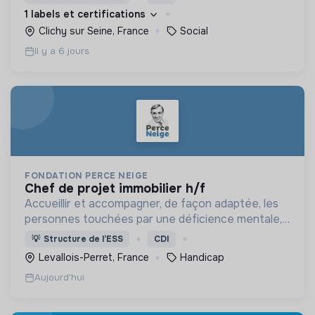
permettre de devenir des hommes et des femmes
1 labels et certifications
debout.
Clichy sur Seine, France
Social
Il y a 6 jours
FONDATION PERCE NEIGE
chef de projet immobilier h/f
Accueillir et accompagner, de façon adaptée, les
personnes touchées par une déficience mentale,
un handicap physique ou psychique
💡
Structure de l’ESS
CDI
Levallois-Perret, France
Handicap
Aujourd'hui