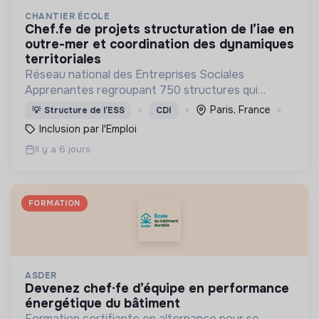
CHANTIER ÉCOLE
chef.fe de projets structuration de l’iae en
outre-mer et coordination des dynamiques
territoriales
Réseau national des Entreprises Sociales
Apprenantes regroupant 750 structures qui
mettent en œuvre une démarche
Paris, France
💡
Structure de l’ESS
CDI
d'accompagnement et de formation de salariés en
Inclusion par l'Emploi
parcours d’insertion.
Il y a 6 jours
FORMATION
ASDER
devenez chef·fe d’équipe en performance
énergétique du bâtiment
Formation certifiante en alternance pour se