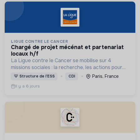
LIGUE CONTRE LE CANCER
chargé de projet mécénat et partenariat
locaux h/f
La Ligue contre le Cancer se mobilise sur 4
missions sociales : la recherche, les actions pour
les personnes malades, la prévention & promotion
Paris, France
💡
Structure de l’ESS
CDI
du dépistage et l'étude & observatoire.
Il y a 6 jours