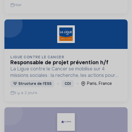
Hier
LIGUE CONTRE LE CANCER
responsable de projet prévention h/f
La Ligue contre le Cancer se mobilise sur 4
missions sociales : la recherche, les actions pour
les personnes malades, la prévention & promotion
Paris, France
💡
Structure de l’ESS
CDI
du dépistage et l'étude & observatoire.
Il y a 2 jours