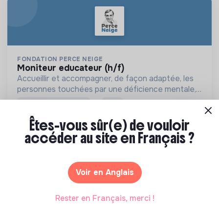
FONDATION PERCE NEIGE
moniteur educateur (h/f)
Accueillir et accompagner, de façon adaptée, les
personnes touchées par une déficience mentale,
un handicap physique ou psychique
Paris, France
💡
Structure de l’ESS
CDI
Handicap
Êtes-vous sûr(e) de vouloir
Il y a 4 mois
accéder au site en Français ?
Voir en Anglais
Rester en Français, merci !
FONDATION PERCE NEIGE