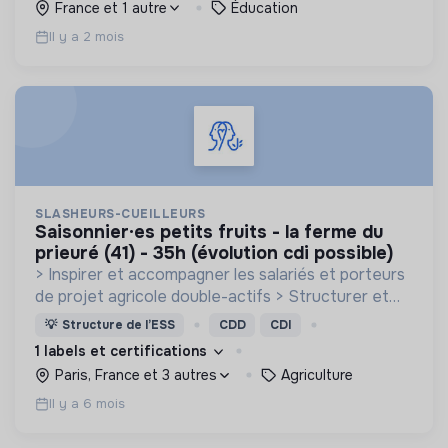
France et 1 autre
Éducation
Il y a 2 mois
SLASHEURS-CUEILLEURS
saisonnier·es petits fruits - la ferme du
prieuré (41) - 35h (évolution cdi possible)
> Inspirer et accompagner les salariés et porteurs
de projet agricole double-actifs > Structurer et
diffuser des opportunités agricoles à temps partiel
💡
Structure de l’ESS
CDD
CDI
via la micro-association ou le salariat
1 labels et certifications
Paris, France et 3 autres
Agriculture
Il y a 6 mois