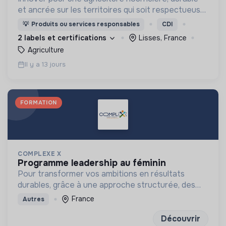
et ancrée sur les territoires qui soit respectueuse
de l'humain et des écosystèmes
💡
Produits ou services responsables
CDI
2 labels et certifications
Lisses, France
Agriculture
Il y a 13 jours
FORMATION
COMPLEXE X
programme leadership au féminin
Pour transformer vos ambitions en résultats
durables, grâce à une approche structurée, des
outils concrets et des exercices de réflexion
France
Autres
puissants
Découvrir