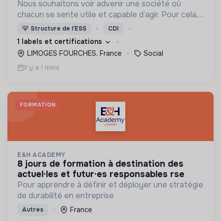
Nous souhaitons voir advenir une société où
chacun se sente utile et capable d’agir. Pour cela,
nous proposons des moyens et des lieux
💡
Structure de l’ESS
CDI
d’engagement innovants et adaptés à tous.
1 labels et certifications
LIMOGES FOURCHES, France
Social
Il y a 1 mois
FORMATION
E&H ACADEMY
8 jours de formation à destination des
actuel·les et futur·es responsables rse
Pour apprendre à définir et déployer une stratégie
de durabilité en entreprise
France
Autres