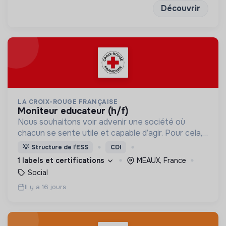
Découvrir
LA CROIX-ROUGE FRANÇAISE
moniteur educateur (h/f)
Nous souhaitons voir advenir une société où
chacun se sente utile et capable d’agir. Pour cela,
nous proposons des moyens et des lieux
💡
Structure de l’ESS
CDI
d’engagement innovants et adaptés à tous.
1 labels et certifications
MEAUX, France
Social
Il y a 16 jours