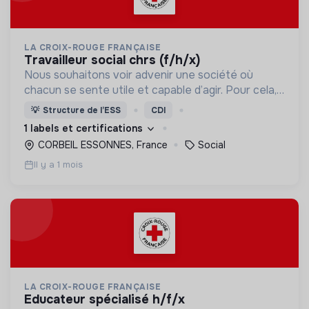
LA CROIX-ROUGE FRANÇAISE
travailleur social chrs (f/h/x)
Nous souhaitons voir advenir une société où
chacun se sente utile et capable d’agir. Pour cela,
nous proposons des moyens et des lieux
💡
Structure de l’ESS
CDI
d’engagement innovants et adaptés à tous.
1 labels et certifications
CORBEIL ESSONNES, France
Social
Il y a 1 mois
LA CROIX-ROUGE FRANÇAISE
educateur spécialisé h/f/x