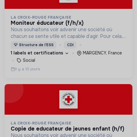
LA CROIX-ROUGE FRANÇAISE
moniteur éducateur (f/h/x)
Nous souhaitons voir advenir une société où
chacun se sente utile et capable d’agir. Pour cela,
nous proposons des moyens et des lieux
💡
Structure de l’ESS
CDI
d’engagement innovants et adaptés à tous.
1 labels et certifications
MARGENCY, France
Social
Il y a 10 jours
LA CROIX-ROUGE FRANÇAISE
copie de educateur de jeunes enfant (h/f)
Nous souhaitons voir advenir une société où