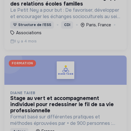
des relations écoles familles
Le Petit Ney a pour but : De favoriser, développer
et encourager les échanges socioculturels au sein
d’une population aux cultures variées.
Paris, France
💡
Structure de l’ESS
CDI
Associations
Il y a 4 mois
FORMATION
DIANE TAIEB
stage au vert et accompagnement
individuel pour redessiner le fil de sa vie
professionnelle
Format basé sur différentes pratiques et
méthodes éprouvées par + de 900 personnes :
bilan de competences, enneagramme et