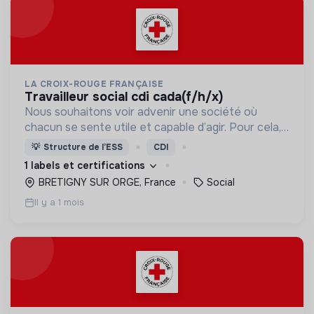
LA CROIX-ROUGE FRANÇAISE
travailleur social cdi cada(f/h/x)
Nous souhaitons voir advenir une société où
chacun se sente utile et capable d’agir. Pour cela,
nous proposons des moyens et des lieux
💡
Structure de l’ESS
CDI
d’engagement innovants et adaptés à tous.
1 labels et certifications
BRETIGNY SUR ORGE, France
Social
Il y a 1 mois