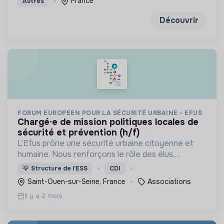
France
Autres
méditation
Découvrir
FORUM EUROPEEN POUR LA SÉCURITÉ URBAINE - EFUS
chargé·e de mission politiques locales de
sécurité et prévention (h/f)
L’Efus prône une sécurité urbaine citoyenne et
humaine. Nous renforçons le rôle des élus,
défendons les droits fondamentaux et misons sur
💡
Structure de l’ESS
CDI
la prévention pour une cohésion sociale durable.
Saint-Ouen-sur-Seine, France
Associations
Il y a 2 mois