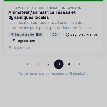
LES AMI·ES DE LA CONFÉDÉRATION PAYSANNE
animateur/animatrice réseau et
dynamiques locales
L'association est ouverte à l’ensemble des
citoyen·nes pour participer activement à la mise
en place d’une agriculture paysanne,
Bagnolet, France
💡
Structure de l’ESS
CDI
respectueuse du vivant.
Agriculture
Il y a 5 mois
<
1
2
3
4
>
Votre recherche correspond à 73 résultats.