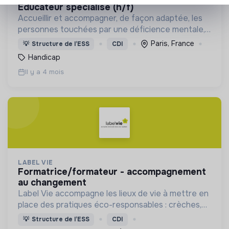
educateur spécialisé (h/f)
Accueillir et accompagner, de façon adaptée, les
personnes touchées par une déficience mentale,
un handicap physique ou psychique
Paris, France
💡
Structure de l’ESS
CDI
Handicap
Il y a 4 mois
LABEL VIE
formatrice/formateur - accompagnement
au changement
Label Vie accompagne les lieux de vie à mettre en
place des pratiques éco-responsables : crèches,
assistants maternels, centres de loisirs.
💡
Structure de l’ESS
CDI