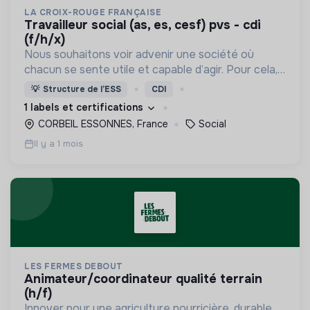
LA CROIX-ROUGE FRANÇAISE
travailleur social (as, es, cesf) pvs - cdi
(f/h/x)
Nous souhaitons voir advenir une société où
chacun se sente utile et capable d’agir. Pour cela,
nous proposons des moyens et des lieux
💡
Structure de l’ESS
CDI
d’engagement innovants et adaptés à tous.
1 labels et certifications
CORBEIL ESSONNES, France
Social
Il y a 1 mois
LES FERMES DEBOUT
animateur/coordinateur qualité terrain
(h/f)
Innover pour une agriculture nourricière, durable