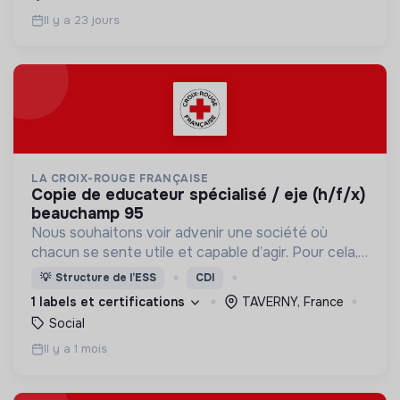
Il y a 23 jours
LA CROIX-ROUGE FRANÇAISE
copie de educateur spécialisé / eje (h/f/x)
beauchamp 95
Nous souhaitons voir advenir une société où
chacun se sente utile et capable d’agir. Pour cela,
nous proposons des moyens et des lieux
💡
Structure de l’ESS
CDI
d’engagement innovants et adaptés à tous.
1 labels et certifications
TAVERNY, France
Social
Il y a 1 mois