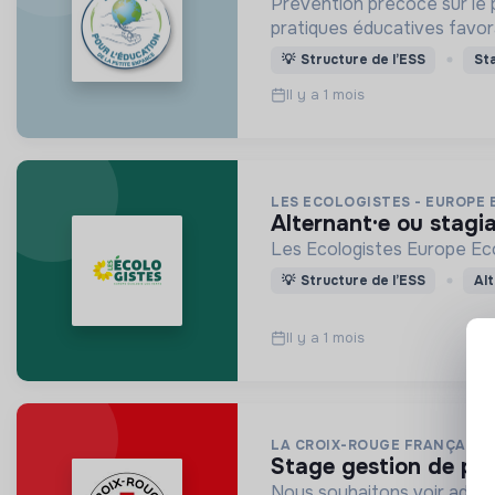
Prévention précoce sur le 
pratiques éducatives favor
💡
Structure de l’ESS
St
Il y a 1 mois
LES ECOLOGISTES - EUROPE 
alternant·e ou stagi
Les Ecologistes Europe Ecol
💡
Structure de l’ESS
Al
Il y a 1 mois
LA CROIX-ROUGE FRANÇAISE
stage gestion de pro
Nous souhaitons voir adven