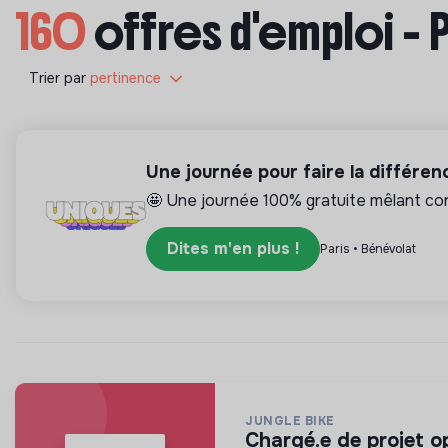
160
offres d'emploi - 
Trier par
pertinence
Une journée pour faire la différe
🤩 Une journée 100% gratuite mêlant conc
Dites m'en plus !
Paris • Bénévolat
JUNGLE BIKE
chargé.e de projet 