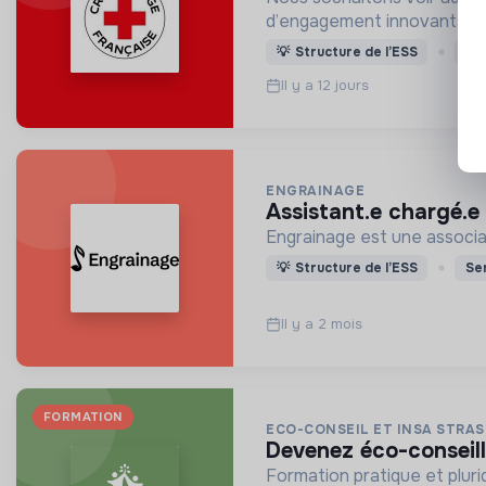
d’engagement innovants et
💡
Structure de l’ESS
St
Il y a 12 jours
ENGRAINAGE
assistant.e chargé.e
Engrainage est une associat
💡
Structure de l’ESS
Ser
Il y a 2 mois
FORMATION
ECO-CONSEIL ET INSA STRA
devenez éco-conseill
Formation pratique et plurid