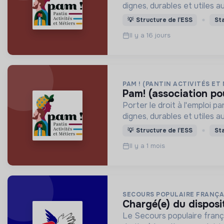
dignes, durables et utiles au
💡
Structure de l’ESS
St
Il y a 16 jours
PAM ! (PANTIN ACTIVITÉS ET
pam! (association po
Porter le droit à l'emploi 
dignes, durables et utiles au
💡
Structure de l’ESS
St
Il y a 1 mois
SECOURS POPULAIRE FRANÇA
chargé(e) du disposi
Le Secours populaire françai