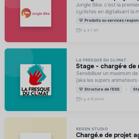
Jungle Bike, c’est la première entreprise d
cyclistes en digitalisant la
💡
Produits ou services respon
Il y a 1 an
LA FRESQUE DU CLIMAT
stage - chargé·e d
Sensibiliser un maximum de
(aka les supers animateurs 
💡
Structure de l’ESS
St
Il y a 8 jours
REGEN STUDIO
chargé.e de projet a