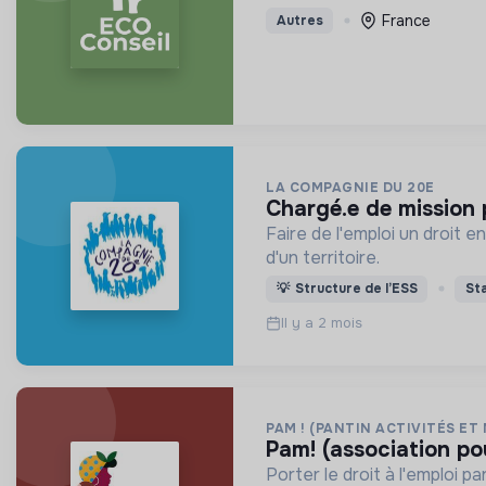
France
Autres
LA COMPAGNIE DU 20E
chargé.e de mission
Faire de l'emploi un droit 
d'un territoire.
💡
Structure de l’ESS
St
Il y a 2 mois
PAM ! (PANTIN ACTIVITÉS ET
pam! (association po
Porter le droit à l'emploi 