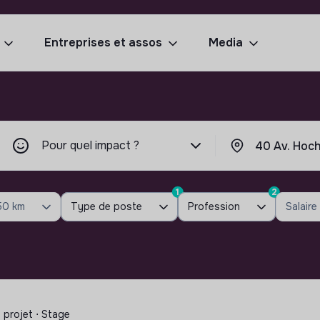
Entreprises et assos
Media
Pour quel impact ?
1
2
50 km
Type de poste
Profession
Salaire
 projet ⋅ Stage