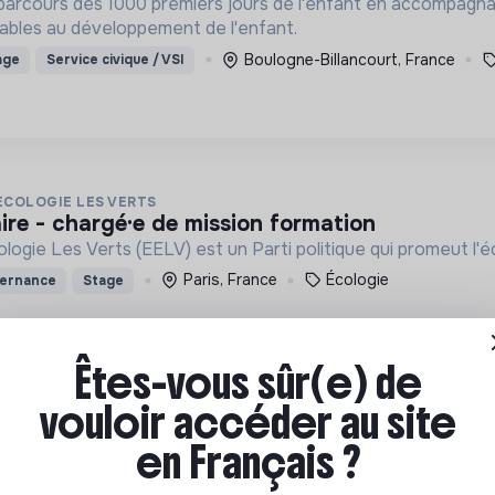
parcours des 1000 premiers jours de l'enfant en accompagna
ables au développement de l'enfant.
Boulogne-Billancourt, France
age
Service civique / VSI
ECOLOGIE LES VERTS
aire - chargé·e de mission formation
ogie Les Verts (EELV) est un Parti politique qui promeut l'
Paris, France
Écologie
ternance
Stage
Êtes-vous sûr(e) de
vouloir accéder au site
en Français ?
jet innovation (h/f/x)
ir une société où chacun se sente utile et capable d’agir. P