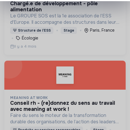
chargé.e de développement - pôle
alimentation
Le GROUPE SOS est la 1e association de l’ESS
d'Europe. Il accompagne des structures dans leur
développement pour décupler leur impacts
Paris, France
💡
Structure de l’ESS
Stage
sociaux, sociétaux, et environnementaux.
Écologie
Il y a 4 mois
MEANING AT WORK
conseil rh - (re)donnez du sens au travail
avec meaning at work !
Faire du sens le moteur de la transformation
durable des organisations, de l’action des leaders
et de l’engagement des collaborateurs.