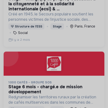
la citoyenneté et à la solidarité
internationale (ecsi) & ...
Créé en 1945, le Secours populaire soutient les
personnes victimes de l’injustice sociale, des
calamités naturelles, de la misère, de la faim, du
Paris, France
💡
Structure de l’ESS
Stage
sous-développement, des conflits armés.
Social
Il y a 2 mois
1000 CAFÉS - GROUPE SOS
stage 6 mois - chargé.e de mission
développement
Redynamiser les territoires ruraux par la création
de cafés multiservices dans les communes de
moins de 3500 habitants qui n'ont plus de