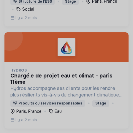
Paris, France
💡
Structure de l’ESS
Stage
commerce de proximité
Social
Il y a 2 mois
HYDROS
chargé.e de projet eau et climat - paris
11ème
Hydros accompagne ses clients pour les rendre
plus résilients vis-à-vis du changement climatique
et de la raréfaction de la ressource eau.
💡
Produits ou services responsables
Stage
Paris, France
Eau
Il y a 2 mois