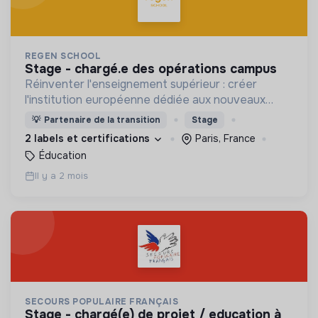
REGEN SCHOOL
stage - chargé.e des opérations campus
Réinventer l'enseignement supérieur : créer
l'institution européenne dédiée aux nouveaux
modèles économiques et à la formation des
💡
Partenaire de la transition
Stage
décideurs éclairés du 21ème siècle.
2 labels et certifications
Paris, France
Éducation
Il y a 2 mois
SECOURS POPULAIRE FRANÇAIS
stage - chargé(e) de projet / education à