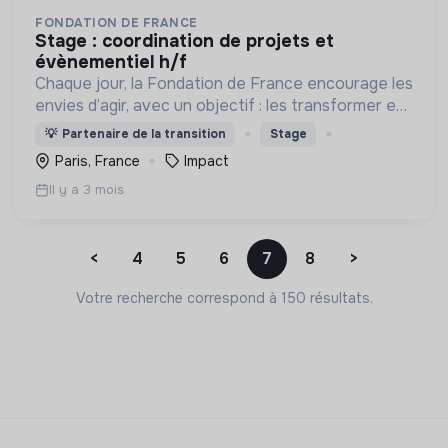
FONDATION DE FRANCE
stage : coordination de projets et
évènementiel h/f
Chaque jour, la Fondation de France encourage les
envies d’agir, avec un objectif : les transformer en
actions utiles et efficaces pour construire une
💡
Partenaire de la transition
Stage
société plus digne et plus juste.
Paris, France
Impact
Il y a 3 mois
<
4
5
6
7
8
>
Votre recherche correspond à 150 résultats.