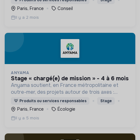
💡
Produits ou services responsables
Stage
Paris, France
Conseil
Il y a 2 mois
ANYAMA
stage « chargé(e) de mission » - 4 à 6 mois
Anyama soutient, en France métropolitaine et
outre-mer, des projets autour de trois axes :
protection et revitalisation des forêts,
💡
Produits ou services responsables
Stage
préservation et régénération de la biodiversité,
Paris, France
Écologie
soutien aux aidants
Il y a 5 mois