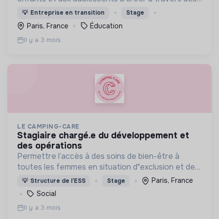
ateliers fun (création de jeux vidéo,
💡
Entreprise en transition
Stage
programmation, IA…) dans une ambiance ludique et
Paris, France
Éducation
collaborative !
Il y a 3 mois
LE CAMPING-CARE
stagiaire chargé.e du développement et
des opérations
Permettre l’accès à des soins de bien-être à
toutes les femmes en situation d"exclusion et de
précarité
Paris, France
💡
Structure de l’ESS
Stage
Social
Il y a 3 mois