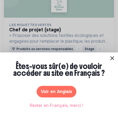
LES MOUETTES VERTES
chef de projet (stage)
« Proposer des solutions textiles écologiques et
engagées pour remplacer le plastique, les produits
jetables et les textiles conventionnels ».
💡
Produits ou services responsables
Stage
1 labels et certifications
Paris, France
Consommation responsable
Êtes-vous sûr(e) de vouloir
Il y a 3 mois
accéder au site en Français ?
Voir en Anglais
Rester en Français, merci !
GROUPE SOS TRANSITION ECOLOGIQUE