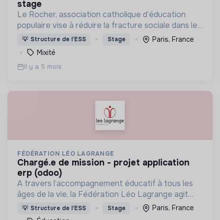
stage
Le Rocher, association catholique d’éducation
populaire vise à réduire la fracture sociale dans les
quartiers en difficulté, notamment en venant vivre
Paris, France
💡
Structure de l’ESS
Stage
au coeur du quartier et en créant des liens.
Mixité
Il y a 5 mois
FÉDÉRATION LÉO LAGRANGE
chargé.e de mission - projet application
erp (odoo)
A travers l’accompagnement éducatif à tous les
âges de la vie, la Fédération Léo Lagrange agit
pour l’émancipation de chacun et participe à la
Paris, France
💡
Structure de l’ESS
Stage
construction de citoyens impliqués dans la société