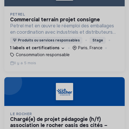
PETREL
commercial terrain projet consigne
Petrel met en œuvre le réemploi des emballages
en coordination avec industriels et distributeurs
dans une approche pragmatique et inter-opérable
💡
Produits ou services responsables
Stage
pour en finir avec les emballages à usage unique.
1 labels et certifications
Paris, France
Consommation responsable
Il y a 5 mois
LE ROCHER
chargé(e) de projet pédagogie (h/f)
association le rocher oasis des cités –