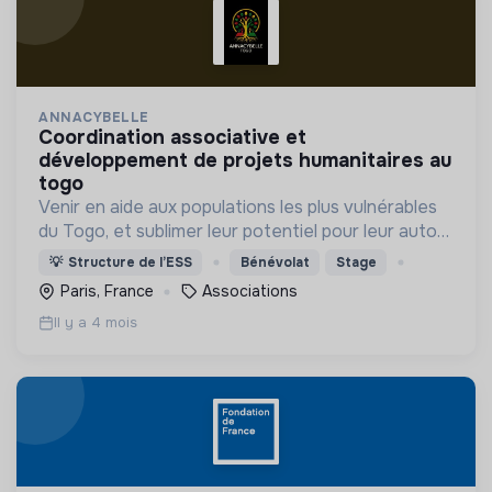
ANNACYBELLE
coordination associative et
développement de projets humanitaires au
togo
Venir en aide aux populations les plus vulnérables
du Togo, et sublimer leur potentiel pour leur auto
épanouissement
💡
Structure de l’ESS
Bénévolat
Stage
Paris, France
Associations
Il y a 4 mois