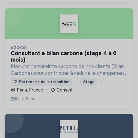
AZOCO
consultant.e bilan carbone (stage 4 à 6
mois)
Mesurer l'empreinte carbone de nos clients (Bilan
Carbone) pour contribuer à réduire le changement
climatique.
💡
Partenaire de la transition
Stage
Paris, France
Conseil
Il y a 5 mois