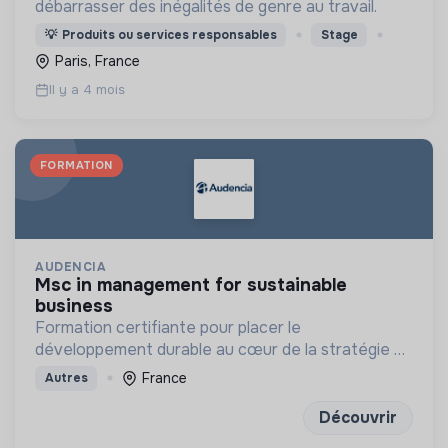
débarrasser des inégalités de genre au travail.
💡
Produits ou services responsables
Stage
Paris, France
Il y a 4 mois
FORMATION
AUDENCIA
msc in management for sustainable
business
Formation certifiante pour placer le
développement durable au cœur de la stratégie de
l'entreprise à long terme
France
Autres
Découvrir