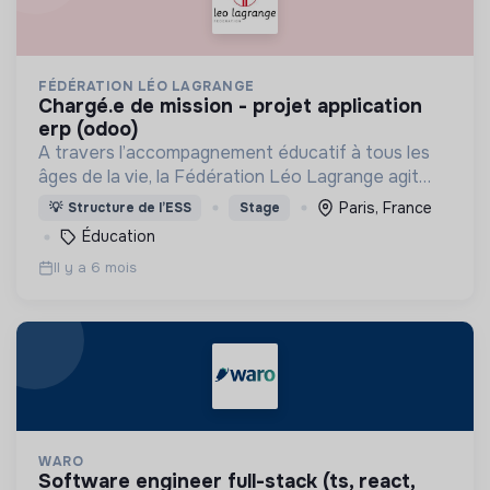
FÉDÉRATION LÉO LAGRANGE
chargé.e de mission - projet application
erp (odoo)
A travers l’accompagnement éducatif à tous les
âges de la vie, la Fédération Léo Lagrange agit
pour l’émancipation de chacun et participe à la
Paris, France
💡
Structure de l’ESS
Stage
construction de citoyens impliqués dans la société
Éducation
civile
Il y a 6 mois
WARO
software engineer full-stack (ts, react,