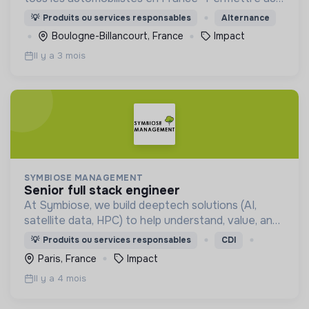
automobilistes d’être acteurs de la transition
💡
Produits ou services responsables
Alternance
écologique sans renoncer à leur mobilité
Boulogne-Billancourt, France
Impact
Il y a 3 mois
SYMBIOSE MANAGEMENT
senior full stack engineer
At Symbiose, we build deeptech solutions (AI,
satellite data, HPC) to help understand, value, and
protect forests, enabling better decisions for
💡
Produits ou services responsables
CDI
climate resilience and sustainable management 🌳
Paris, France
Impact
🛰️
Il y a 4 mois