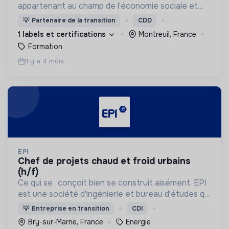
appartenant au champ de l’économie sociale et
solidaire.
💡
Partenaire de la transition
CDD
1 labels et certifications
Montreuil, France
Formation
Il y a 4 mois
EPI
chef de projets chaud et froid urbains
(h/f)
Ce qui se conçoit bien se construit aisément. EPI
est une société d'ingénierie et bureau d'études qui
est passé société à mission (SAM) depuis 2026.
💡
Entreprise en transition
CDI
Bry-sur-Marne, France
Energie