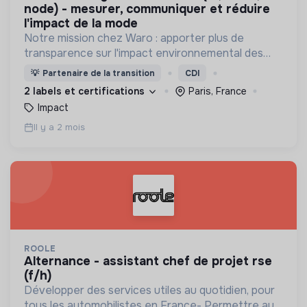
node) - mesurer, communiquer et réduire
l'impact de la mode
Notre mission chez Waro : apporter plus de
transparence sur l'impact environnemental des
produits en aidant les marques à mesurer, réduire
💡
Partenaire de la transition
CDI
et communiquer leur impact !
2 labels et certifications
Paris, France
Impact
Il y a 2 mois
ROOLE
alternance - assistant chef de projet rse
(f/h)
Développer des services utiles au quotidien, pour
tous les automobilistes en France- Permettre aux