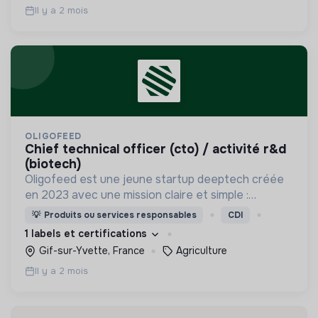
Il y a 2 mois
OLIGOFEED
chief technical officer (cto) / activité r&d
(biotech)
Oligofeed est une jeune startup deeptech créée
en 2023 avec une mission claire et simple :
apporter une réponse positive et pragmatique au
💡
Produits ou services responsables
CDI
problème de la sur-mortalité de pollinisateurs.
1 labels et certifications
Gif-sur-Yvette, France
Agriculture
Il y a 2 mois