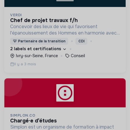
VERDI
chef de projet travaux f/h
Concevoir des lieux de vie qui favorisent
l'épanouissement des Hommes en harmonie avec
leur environnement.
💡
Partenaire de la transition
CDI
2 labels et certifications
Ivry-sur-Seine, France
Conseil
Il y a 3 mois
SIMPLON.CO
chargé·e d’études
Simplon est un organisme de formation à impact