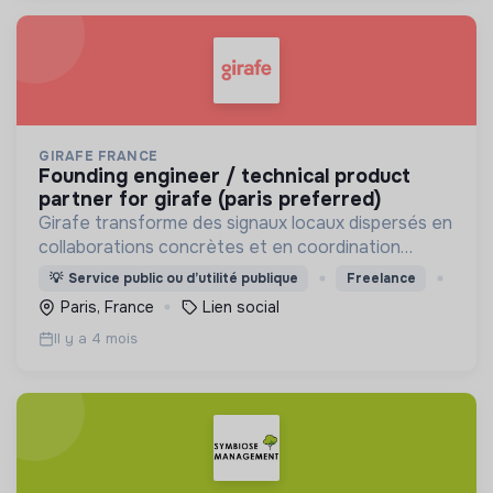
GIRAFE FRANCE
founding engineer / technical product
partner for girafe (paris preferred)
Girafe transforme des signaux locaux dispersés en
collaborations concrètes et en coordination
territoriale.
💡
Service public ou d’utilité publique
Freelance
Paris, France
Lien social
Il y a 4 mois