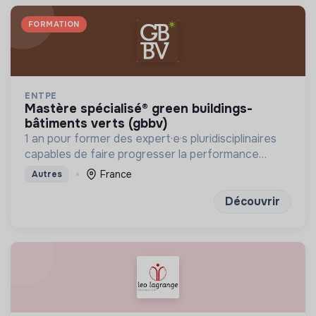
FORMATION
ENTPE
mastère spécialisé® green buildings-
bâtiments verts (gbbv)
1 an pour former des expert·e·s pluridisciplinaires
capables de faire progresser la performance
globale des constructions
France
Autres
Découvrir