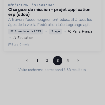
FÉDÉRATION LÉO LAGRANGE
chargé.e de mission - projet application
erp (odoo)
A travers l’accompagnement éducatif à tous les
âges de la vie, la Fédération Léo Lagrange agit
pour l’émancipation de chacun et participe à la
Paris, France
💡
Structure de l’ESS
Stage
construction de citoyens impliqués dans la société
Éducation
civile
Il y a 6 mois
<
1
2
3
4
>
Votre recherche correspond à 68 résultats.