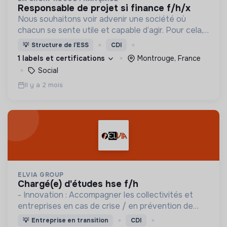
responsable de projet si finance f/h/x
Nous souhaitons voir advenir une société où
chacun se sente utile et capable d’agir. Pour cela,
nous proposons des moyens et des lieux
💡
Structure de l’ESS
CDI
d’engagement innovants et adaptés à tous.
1 labels et certifications
Montrouge, France
Social
Il y a 2 mois
ELVIA GROUP
chargé(e) d'études hse f/h
- Innovation : Accompagner les collectivités et
entreprises en cas de crise / en prévention de
crise: application ISAO - Etudes en urbanisme,
💡
Entreprise en transition
CDI