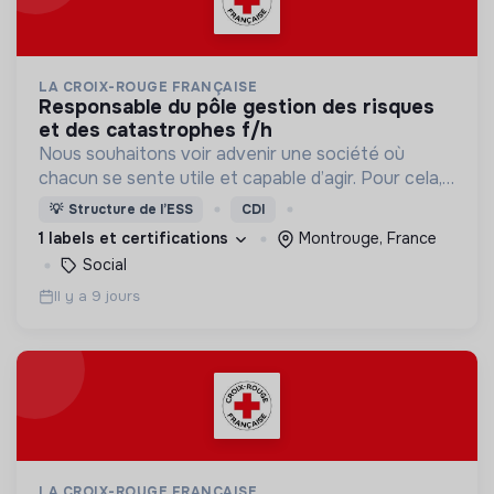
LA CROIX-ROUGE FRANÇAISE
responsable du pôle gestion des risques
et des catastrophes f/h
Nous souhaitons voir advenir une société où
chacun se sente utile et capable d’agir. Pour cela,
nous proposons des moyens et des lieux
💡
Structure de l’ESS
CDI
d’engagement innovants et adaptés à tous.
1 labels et certifications
Montrouge, France
Social
Il y a 9 jours
LA CROIX-ROUGE FRANÇAISE