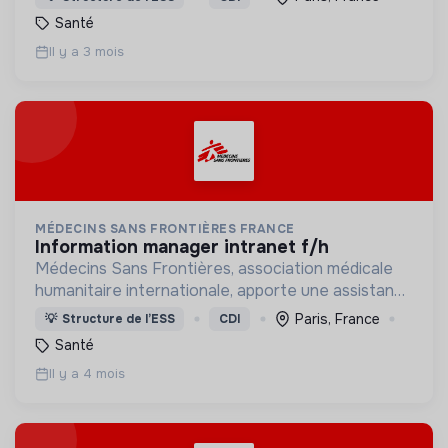
menacée.
Santé
Il y a 3 mois
MÉDECINS SANS FRONTIÈRES FRANCE
information manager intranet f/h
Médecins Sans Frontières, association médicale
humanitaire internationale, apporte une assistance
médicale à des populations dont la vie est
Paris, France
💡
Structure de l’ESS
CDI
menacée.
Santé
Il y a 4 mois