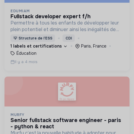
EDUMIAM
fullstack developer expert f/h
Permettre à tous les enfants de développer leur
plein potentiel et diminuer ainsi les inégalités de
destin...rien que ça !
💡
Structure de l’ESS
CDI
1 labels et certifications
Paris, France
Éducation
Il y a 4 mois
MURFY
senior fullstack software engineer - paris
- python & react
Murfy c’est la nouvelle habitude à adopter pour