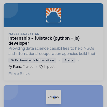
MASAE ANALYTICS
internship - fullstack (python + js)
developer
Providing data science capabilities to help NGOs
and international cooperation agencies build their
programmes and measure their impact
💡
Partenaire de la transition
Stage
Paris, France
Impact
Il y a 5 mois