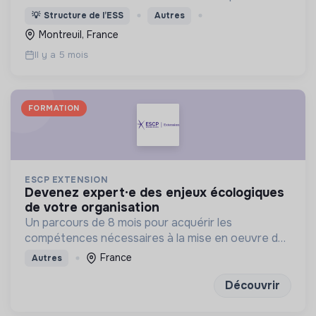
développe une alternative : un réseau social conçu
💡
Structure de l’ESS
Autres
pour nourrir le cerveau.
Montreuil, France
Il y a 5 mois
FORMATION
ESCP EXTENSION
devenez expert·e des enjeux écologiques
de votre organisation
Un parcours de 8 mois pour acquérir les
compétences nécessaires à la mise en oeuvre de
la transition écologique et environnementale au
France
Autres
sein des organisations.
Découvrir