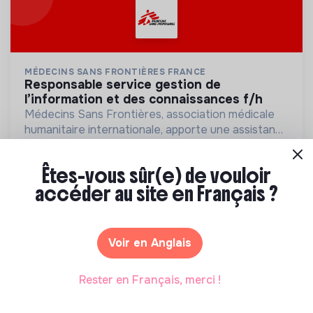
MÉDECINS SANS FRONTIÈRES FRANCE
responsable service gestion de
l’information et des connaissances f/h
Médecins Sans Frontières, association médicale
humanitaire internationale, apporte une assistance
médicale à des populations dont la vie est
Paris, France
💡
Structure de l’ESS
CDI
menacée.
Santé
Êtes-vous sûr(e) de vouloir
accéder au site en Français ?
Il y a 4 mois
Voir en Anglais
Rester en Français, merci !
MAGIC MAKERS