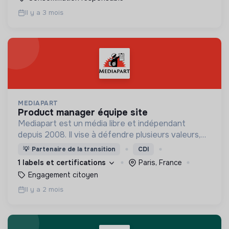
Il y a 3 mois
MEDIAPART
product manager équipe site
Mediapart est un média libre et indépendant
depuis 2008. Il vise à défendre plusieurs valeurs,
dont la liberté de la presse, l'indépendance et la
💡
Partenaire de la transition
CDI
transparence.
1 labels et certifications
Paris, France
Engagement citoyen
Il y a 2 mois