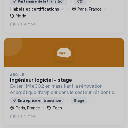
💡
Partenaire de la transition
CDI
understand their carbon emissions and how they
1 labels et certifications
Paris, France
can act on them.
Mode
Il y a 4 mois
ARGILE
ingénieur logiciel - stage
Eviter 1MteCO2 en massifiant la rénovation
énergétique d'ampleur dans le secteur résidentiel,
grâce à l'IA
💡
Entreprise en transition
Stage
Paris, France
Tech
Il y a 5 mois