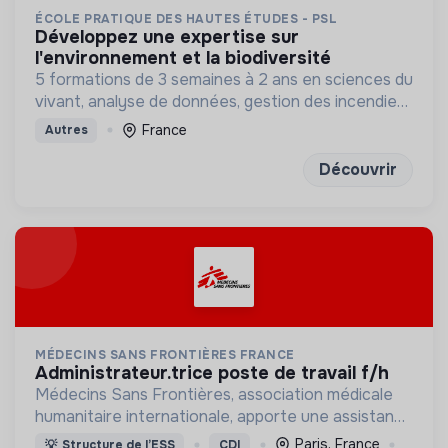
ÉCOLE PRATIQUE DES HAUTES ÉTUDES - PSL
développez une expertise sur
l'environnement et la biodiversité
5 formations de 3 semaines à 2 ans en sciences du
vivant, analyse de données, gestion des incendies
et génétique du paysage.
France
Autres
Découvrir
MÉDECINS SANS FRONTIÈRES FRANCE
administrateur.trice poste de travail f/h
Médecins Sans Frontières, association médicale
humanitaire internationale, apporte une assistance
médicale à des populations dont la vie est
Paris, France
💡
Structure de l’ESS
CDI