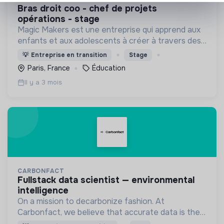
bras droit coo - chef de projets
opérations - stage
Magic Makers est une entreprise qui apprend aux
enfants et aux adolescents à créer à travers des
ateliers fun (création de jeux vidéo,
💡
Entreprise en transition
Stage
programmation, IA…) dans une ambiance ludique et
Paris, France
Éducation
collaborative !
Il y a 3 mois
CARBONFACT
fullstack data scientist — environmental
intelligence
On a mission to decarbonize fashion. At
Carbonfact, we believe that accurate data is the
foundation of sustainability we help brands