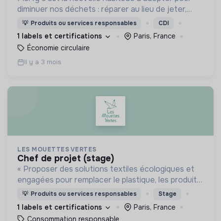
diminuer nos déchets : réparer au lieu de jeter,
remettre en état pour prolonger la durée de vie
💡
Produits ou services responsables
CDI
de nos appareils et s’équiper en reconditionné.
1 labels et certifications
Paris, France
Économie circulaire
Il y a 3 mois
LES MOUETTES VERTES
chef de projet (stage)
« Proposer des solutions textiles écologiques et
engagées pour remplacer le plastique, les produits
jetables et les textiles conventionnels ».
💡
Produits ou services responsables
Stage
1 labels et certifications
Paris, France
Consommation responsable