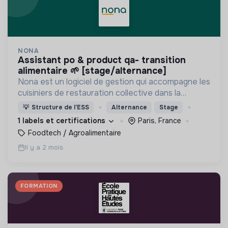
NONA
assistant po & product qa- transition
alimentaire 🌱 [stage/alternance]
Nona est un logiciel de gestion qui accompagne les
cuisiniers de restauration collective dans la
transition alimentaire de leur établissement.
💡
Structure de l’ESS
Alternance
Stage
1 labels et certifications
Paris, France
Foodtech / Agroalimentaire
Il y a 2 mois
FORMATION