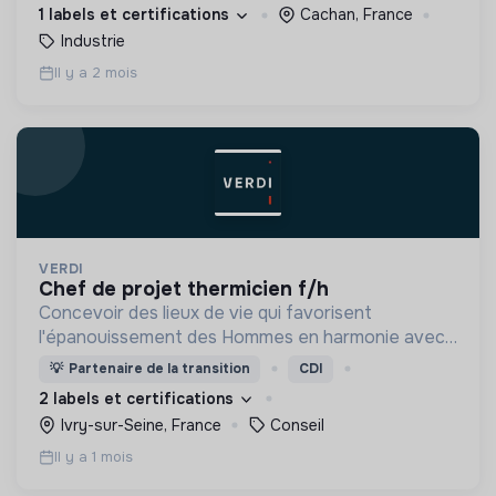
risques et environnement - Accompagnement
1 labels et certifications
Cachan, France
HSE
Industrie
Il y a 2 mois
VERDI
chef de projet thermicien f/h
Concevoir des lieux de vie qui favorisent
l'épanouissement des Hommes en harmonie avec
leur environnement.
💡
Partenaire de la transition
CDI
2 labels et certifications
Ivry-sur-Seine, France
Conseil
Il y a 1 mois