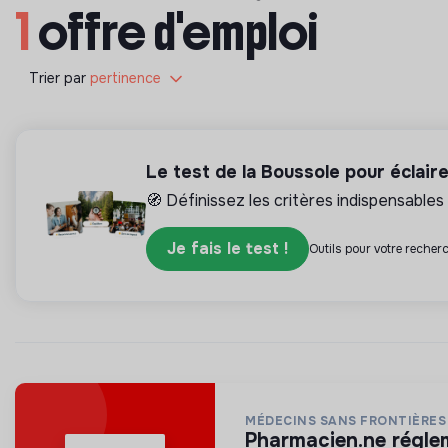
1
offre d'emploi
Trier par
pertinence
Le test de la Boussole pour éclair
🧭 Définissez les critères indispensables 
Je fais le test !
Outils pour votre recherc
MÉDECINS SANS FRONTIÈRES
pharmacien.ne régle