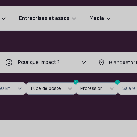
Entreprises et assos
Media
Pour quel impact ?
1
3
50 km
Type de poste
Profession
Salaire