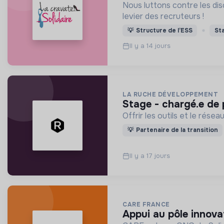
Nous luttons contre les dis
levier des recruteurs !
💡
Structure de l’ESS
St
Il y a 14 jours
LA RUCHE DÉVELOPPEMENT
stage - chargé.e de
Offrir les outils et le rés
💡
Partenaire de la transition
Il y a 17 jours
CARE FRANCE
appui au pôle innov