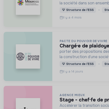
la société dans son ensemb
💡
Structure de l’ESS
St
Il y a 4 mois
PACTE DU POUVOIR DE VIVRE
chargé·e de plaidoye
porter des propositions dest
la construction d’une socié
💡
Structure de l’ESS
St
Il y a 14 jours
AGENCE MIEUX
stage - chef·fe de 
Accélérer la transition so