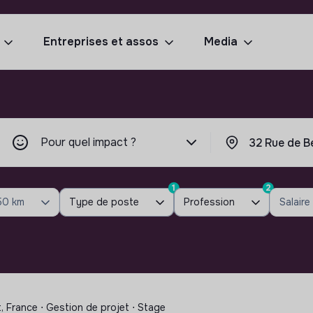
Entreprises et assos
Media
Pour quel impact ?
1
2
50 km
Type de poste
Profession
Salaire
, France ⋅ Gestion de projet ⋅ Stage