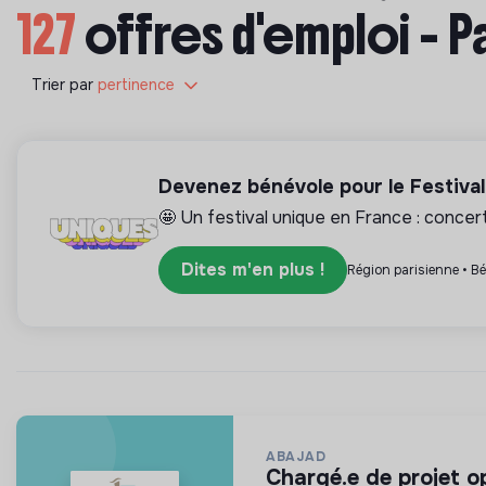
127
offres d'emploi - P
Trier par
pertinence
Devenez bénévole pour le Festiva
🤩 Un festival unique en France : concerts
Dites m'en plus !
Région parisienne • B
ABAJAD
chargé.e de projet o