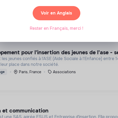
e chaine de restauration du déjeuner à impact, avec une cuis
de ses équipiers. 🧡💙
Voir en Anglais
Paris, France
Alimentation
sables
Stage
Rester en Français, merci !
ppement pour l'insertion des jeunes de l'ase - 
s jeunes confiés à l’ASE (Aide Sociale à l’Enfance) entre
leur place dans notre société.
Paris, France
Associations
age
on et communication
st une SAS, agrée ESUS et Entreprise d'insertion. Elle propo