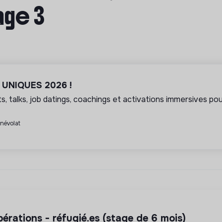
age 3
l UNIQUES 2026 !
, talks, job datings, coachings et activations immersives pour
énévolat
pérations - réfugié.es (stage de 6 mois)