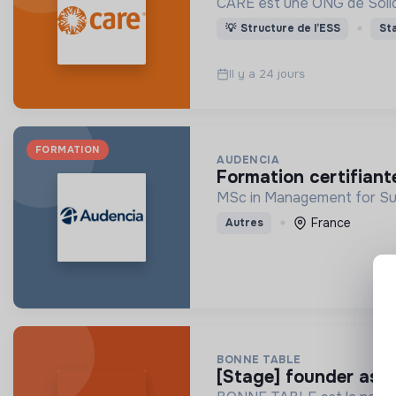
CARE est une ONG de Solidar
💡
Structure de l’ESS
St
Il y a 24 jours
FORMATION
AUDENCIA
formation certifiant
MSc in Management for Sus
France
Autres
BONNE TABLE
[stage] founder ass