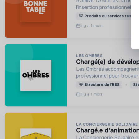
BONNE TABLE est la nouvell
l’insertion professionnelle 
💡
Produits ou services respon
Il y a 1 mois
LES OMBRES
chargé(e) de dévelo
Les Ombres accompagnent le
professionnel pour trouver 
💡
Structure de l’ESS
St
Il y a 1 mois
LA CONCIERGERIE SOLIDAIRE
chargé.e d'animati
La Conciergerie Solidaire e