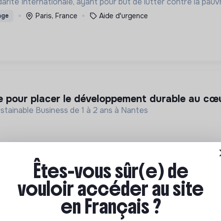
ité Internationale, ayant pour but de lutter contre la pauvr
Paris, France
Aide d'urgence
age
e pour placer le développement durable au cœur 
tainable Business de 1 à 2 ans à Nantes
Êtes-vous sûr(e) de
vouloir accéder au site
en Français ?
ociate | nouvelle chaîne de restaurants à impa