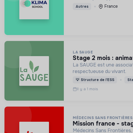
France
Autres
LA SAUGE
stage 2 mois : anim
La SAUGE est une associatio
respectueuse du vivant.
💡
Structure de l’ESS
St
Il y a 1 mois
MÉDECINS SANS FRONTIÈRES
mission france - sta
Médecins Sans Frontières, 