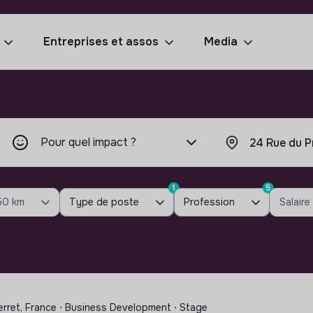
Entreprises et assos
Media
Pour quel impact ?
1
5
50 km
Type de poste
Profession
Salaire
erret, France ⋅ Business Development ⋅ Stage