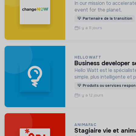
In our mission to accelera
event for the planet,
💡
Partenaire de la transition
Il y a 11 jours
HELLO WATT
business developer s
Hello Watt est le spécialis
simple, plus intelligente et 
💡
Produits ou services respon
Il y a 12 jours
ANIMAFAC
stagiaire vie et ani