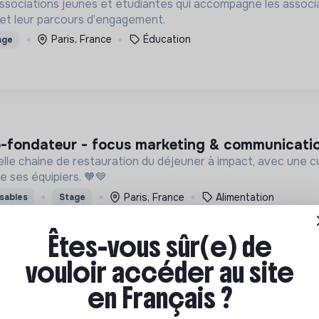
sociations jeunes et étudiantes qui accompagne les associat
s et leur parcours d’engagement.
Paris, France
Éducation
age
co-fondateur - focus marketing & communication
e chaine de restauration du déjeuner à impact, avec une cuis
de ses équipiers. 🧡💙
Paris, France
Alimentation
sables
Stage
Êtes-vous sûr(e) de
vouloir accéder au site
en Français ?
climat & data (h/f) - stage ou alternance
rationnelle en décarbonation. Notre raison d'être : contribuer à la neutralité carbone par le