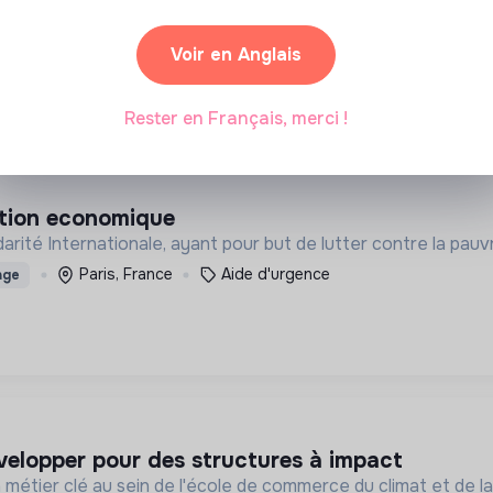
Voir en Anglais
1 labels et certifications
sables
Alternance
Stage
Rester en Français, merci !
ation economique
ité Internationale, ayant pour but de lutter contre la pauvr
Paris, France
Aide d'urgence
age
velopper pour des structures à impact
 métier clé au sein de l'école de commerce du climat et de l