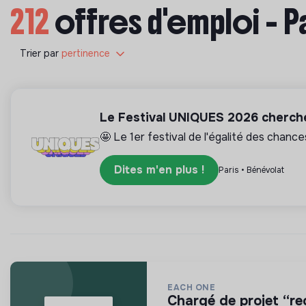
212
offres d'emploi - P
Trier par
pertinence
Le Festival UNIQUES 2026 cherche
🤩 Le 1er festival de l'égalité des chance
Dites m'en plus !
Paris • Bénévolat
EACH ONE
chargé de projet “r