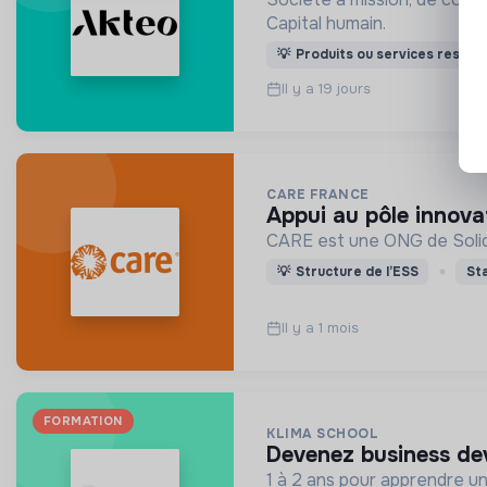
Capital humain.
💡
Produits ou services respon
Il y a 19 jours
CARE FRANCE
appui au pôle innov
CARE est une ONG de Solidar
💡
Structure de l’ESS
St
Il y a 1 mois
FORMATION
KLIMA SCHOOL
devenez business de
1 à 2 ans pour apprendre un