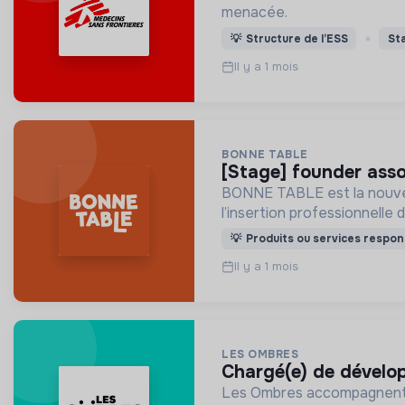
menacée.
💡
Structure de l’ESS
St
Il y a 1 mois
BONNE TABLE
[stage] founder ass
BONNE TABLE est la nouvell
l’insertion professionnelle 
💡
Produits ou services respon
Il y a 1 mois
LES OMBRES
chargé(e) de dévelo
Les Ombres accompagnent le