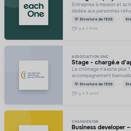
Entreprise à mission et act
dédiée aux personnes réfugi
💡
Structure de l’ESS
St
Il y a 2 mois
ASSOCIATION SNC
stage - chargé.e d’a
Le chômage n'existe plus ?
accompagnement bienveillant
💡
Structure de l’ESS
St
Il y a 9 jours
CHANGENOW
business developer 