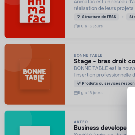
Animafac est un réseau d’as
réalisation de leurs projet
💡
Structure de l’ESS
St
Il y a 16 jours
BONNE TABLE
stage - bras droit 
BONNE TABLE est la nouvell
l’insertion professionnelle 
💡
Produits ou services respon
Il y a 18 jours
AKTEO
business developer 
Société à mission, de conseil et d'ingénierie opé