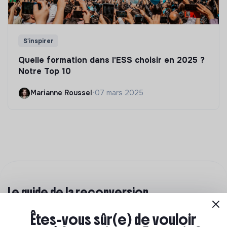
S'inspirer
Quelle formation dans l'ESS choisir en 2025 ?
Notre Top 10
Marianne Roussel
•
07 mars 2025
Le guide de la reconversion
professionnelle
Êtes-vous sûr(e) de vouloir
Tu ne t'épanouis plus dans ton travail, et tu envisages