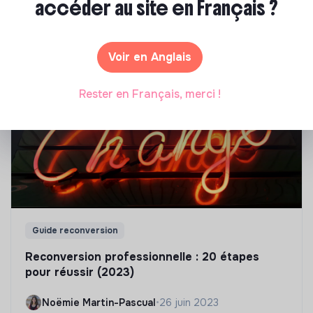
accéder au site en Français ?
de changer de profession pour trouver plus de sens
dans ta vie professionnelle ? Découvre les ressources
pour t'aider à réflechir à un projet de reconversion et
Voir en Anglais
trouver ta voie.
Rester en Français, merci !
Guide reconversion
Reconversion professionnelle : 20 étapes
pour réussir (2023)
Noëmie Martin-Pascual
•
26 juin 2023