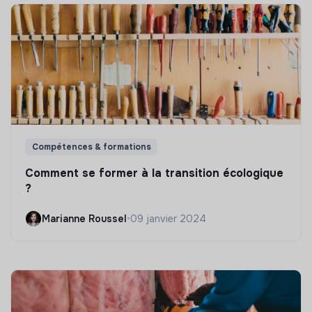
Compétences & formations
Comment se former à la transition écologique
?
Marianne Roussel
•
09 janvier 2024