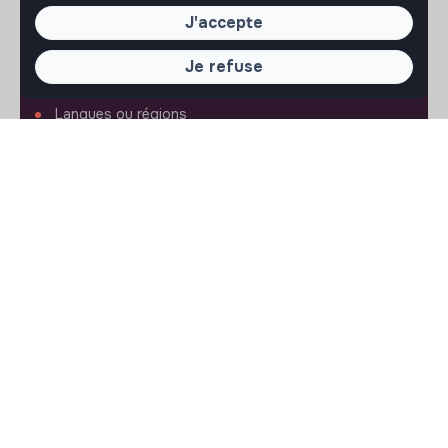
FAQ
J'accepte
Conditions d'utilisation
Je refuse
RÉGLAGES
Langues ou régions
Plan du site
Paramètres des cookies
SUIVEZ-NOUS
© 2026 jobs that makesense.