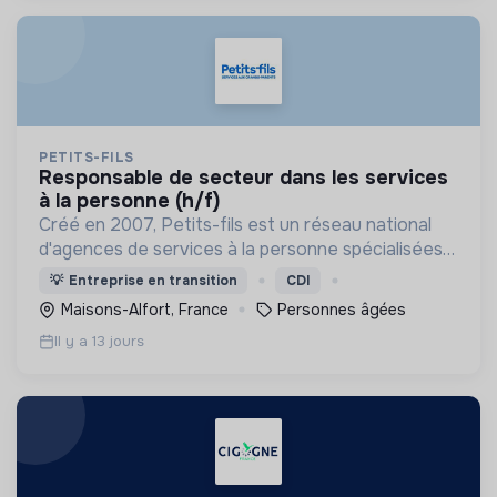
PETITS-FILS
responsable de secteur dans les services
à la personne (h/f)
Créé en 2007, Petits-fils est un réseau national
d'agences de services à la personne spécialisées
dans l'aide à domicile pour les personnes âgées.
💡
Entreprise en transition
CDI
Maisons-Alfort, France
Personnes âgées
Il y a 13 jours