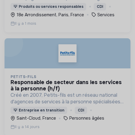
la valorisation de leurs déchets recyclables, tout
💡
Produits ou services responsables
CDI
en favorisant l’insertion sociale.
18e Arrondissement, Paris, France
Services
Il y a 1 mois
PETITS-FILS
responsable de secteur dans les services
à la personne (h/f)
Créé en 2007, Petits-fils est un réseau national
d'agences de services à la personne spécialisées
dans l'aide à domicile pour les personnes âgées.
💡
Entreprise en transition
CDI
Saint-Cloud, France
Personnes âgées
Il y a 14 jours