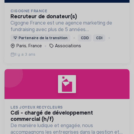
CIGOGNE FRANCE
recruteur de donateur(s)
Cigogne France est une agence marketing de
fundraising avec plus de 5 années
d'expériences.Notre objectif, développer des
💡
Partenaire de la transition
CDD
CDI
campagnes marketing de collecte de fonds pour
Paris, France
Associations
les associations.
Il y a 3 ans
LES JOYEUX RECYCLEURS
cdi - chargé de développement
commercial (h/f)
De manière ludique et engagée, nous
accompagnons les entreprises dans la gestion et