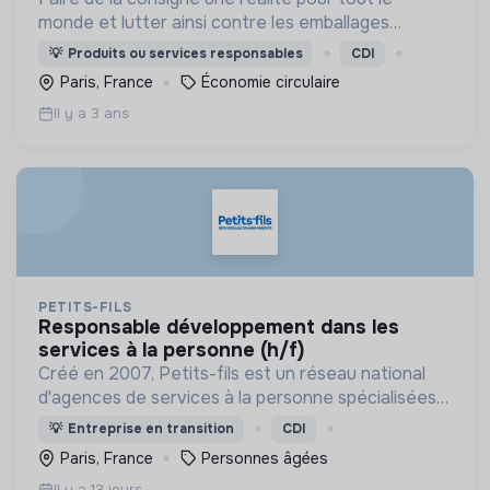
monde et lutter ainsi contre les emballages
jetables à usage unique !
💡
Produits ou services responsables
CDI
Paris, France
Économie circulaire
Il y a 3 ans
PETITS-FILS
responsable développement dans les
services à la personne (h/f)
Créé en 2007, Petits-fils est un réseau national
d'agences de services à la personne spécialisées
dans l'aide à domicile pour les personnes âgées.
💡
Entreprise en transition
CDI
Paris, France
Personnes âgées
Il y a 13 jours