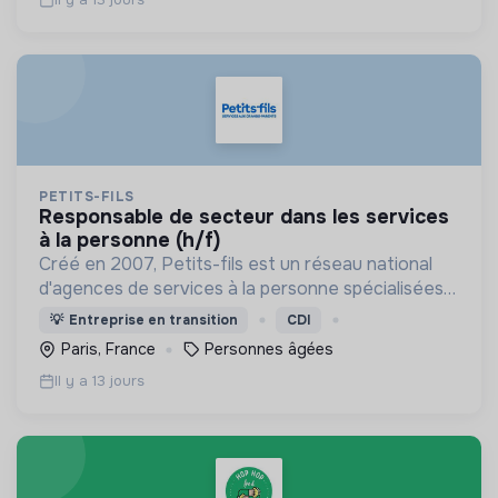
PETITS-FILS
responsable de secteur dans les services
à la personne (h/f)
Créé en 2007, Petits-fils est un réseau national
d'agences de services à la personne spécialisées
dans l'aide à domicile pour les personnes âgées.
💡
Entreprise en transition
CDI
Paris, France
Personnes âgées
Il y a 13 jours