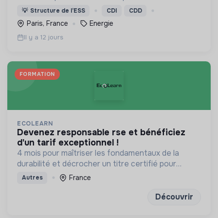
sécurité d’approvisionnement du système
💡
Structure de l’ESS
CDI
CDD
électrique, pour le bénéfice des consommateurs.
Paris, France
Energie
Il y a 12 jours
FORMATION
ECOLEARN
devenez responsable rse et bénéficiez
d'un tarif exceptionnel !
4 mois pour maîtriser les fondamentaux de la
durabilité et décrocher un titre certifié pour
transformer les modèles d'affaires de demain
France
Autres
Découvrir