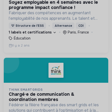
soyez employable en 4 semaines avec le
programme impact confiance !
Fabriquer des compétences en augmentant
l’employabilité de nos apprenants. Le talent et
l’envie valent autant que le diplôme.
💡
Structure de l’ESS
Alternance
CDI
1 labels et certifications
Paris, France
Éducation
Il y a 2 ans
THINK SMARTGRIDS
chargé·e de communication &
coordination membres
Fédérer la filière française des smart grids et les
solutions qui contribuent à l'optimisation et à la