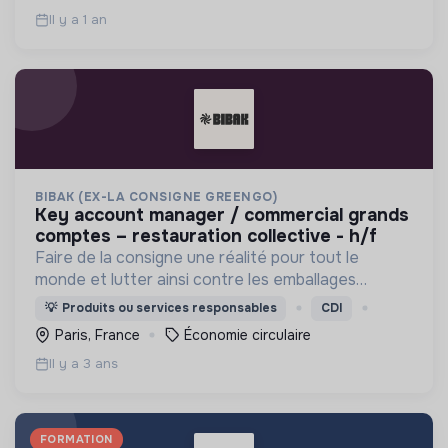
Il y a 1 an
BIBAK (EX-LA CONSIGNE GREENGO)
key account manager / commercial grands
comptes – restauration collective - h/f
Faire de la consigne une réalité pour tout le
monde et lutter ainsi contre les emballages
jetables à usage unique !
💡
Produits ou services responsables
CDI
Paris, France
Économie circulaire
Il y a 3 ans
FORMATION