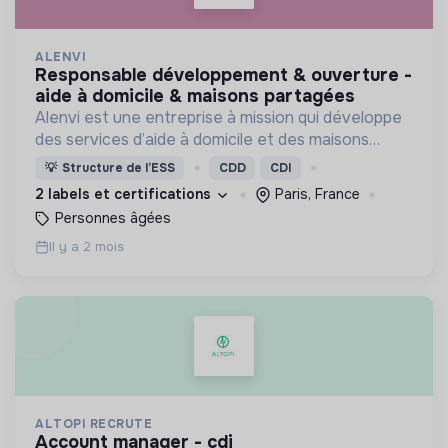
ALENVI
responsable développement & ouverture -
aide à domicile & maisons partagées
Alenvi est une entreprise à mission qui développe
des services d’aide à domicile et des maisons
partagées pour les personnes âgées en perte
💡
Structure de l’ESS
CDD
CDI
d’autonomie.
2 labels et certifications
Paris, France
Personnes âgées
Il y a 2 mois
ALTOPI RECRUTE
account manager - cdi