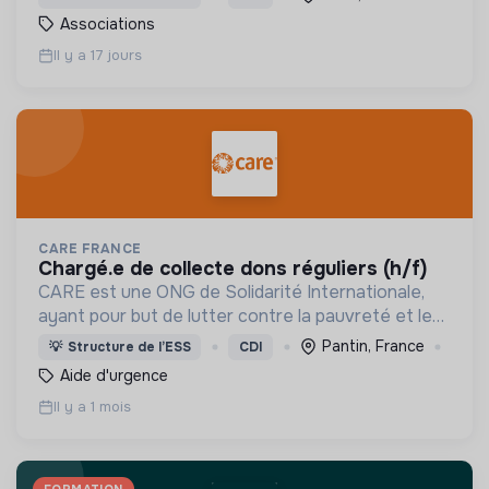
quotidien.
Associations
Il y a 17 jours
CARE FRANCE
chargé.e de collecte dons réguliers (h/f)
CARE est une ONG de Solidarité Internationale,
ayant pour but de lutter contre la pauvreté et les
inégalités avec un impact durable.
Pantin, France
💡
Structure de l’ESS
CDI
Aide d'urgence
Il y a 1 mois
FORMATION