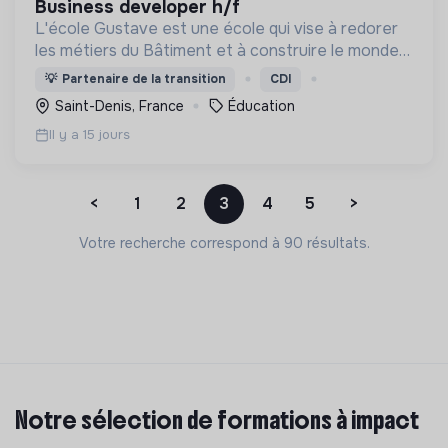
business developer h/f
L'école Gustave est une école qui vise à redorer
les métiers du Bâtiment et à construire le monde
de demain. Notre ESS recrute ses apprenants en
💡
Partenaire de la transition
CDI
fonction de leur motivation et non de leur diplôme.
Saint-Denis, France
Éducation
Il y a 15 jours
<
1
2
3
4
5
>
Votre recherche correspond à 90 résultats.
Notre sélection de formations à impact