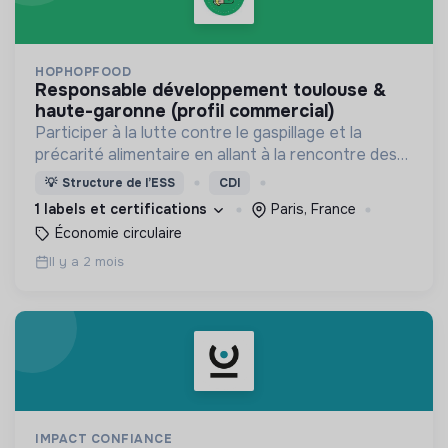
HOPHOPFOOD
responsable développement toulouse &
haute-garonne (profil commercial)
Participer à la lutte contre le gaspillage et la
précarité alimentaire en allant à la rencontre des
commerçants pour leur proposer la solution
💡
Structure de l’ESS
CDI
antigaspi solidaire mise en place par HopHopFood.
1 labels et certifications
Paris, France
Économie circulaire
Il y a 2 mois
IMPACT CONFIANCE