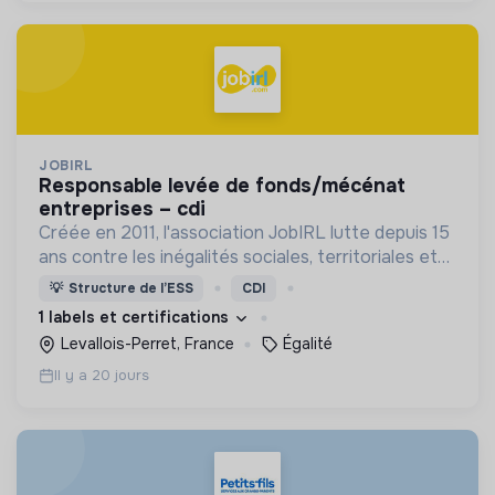
JOBIRL
responsable levée de fonds/mécénat
entreprises – cdi
Créée en 2011, l'association JobIRL lutte depuis 15
ans contre les inégalités sociales, territoriales et
de genre dans l’orientation et l’insertion
💡
Structure de l’ESS
CDI
professionnelle.
1 labels et certifications
Levallois-Perret, France
Égalité
Il y a 20 jours