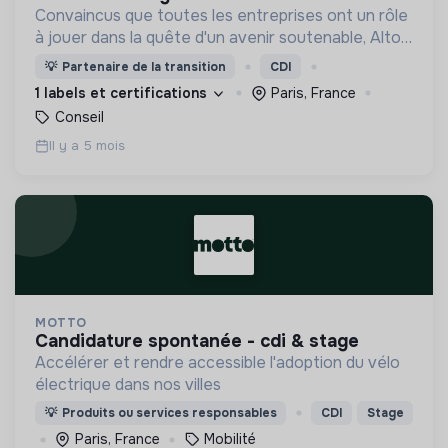
Convaincus que toutes les entreprises ont un rôle
à jouer dans la quête d'un avenir soutenable, Altopi
s’est donnée pour mission de les accompagner
💡
Partenaire de la transition
CDI
pour parvenir ensemble à une société plus durable.
1 labels et certifications
Paris, France
Conseil
Il y a 5 mois
MOTTO
candidature spontanée - cdi & stage
Accélérer et rendre accessible l'adoption du vélo
électrique dans nos villes
💡
Produits ou services responsables
CDI
Stage
Paris, France
Mobilité