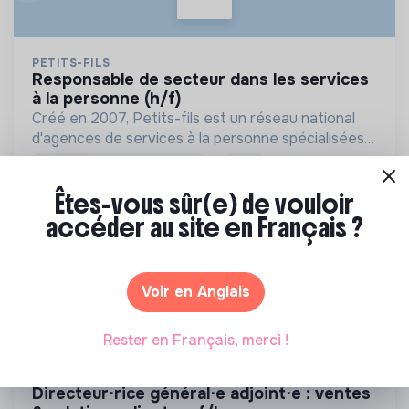
PETITS-FILS
responsable de secteur dans les services
à la personne (h/f)
Créé en 2007, Petits-fils est un réseau national
d'agences de services à la personne spécialisées
dans l'aide à domicile pour les personnes âgées.
💡
Entreprise en transition
CDI
Levallois-Perret, France
Personnes âgées
Êtes-vous sûr(e) de vouloir
Il y a 21 jours
accéder au site en Français ?
Voir en Anglais
Rester en Français, merci !
ENERCOOP
directeur⋅rice général⋅e adjoint⋅e : ventes