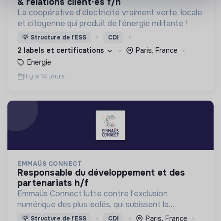
& relations client⋅es f/h
La coopérative d'électricité vraiment verte, locale
et citoyenne qui produit de l'énergie militante !
💡
Structure de l’ESS
CDI
2 labels et certifications
Paris, France
Energie
Il y a 14 jours
EMMAÜS CONNECT
responsable du développement et des
partenariats h/f
Emmaüs Connect lutte contre l'exclusion
numérique des plus isolés, qui subissent la
dématérialisation de la plupart des services du
Paris, France
💡
Structure de l’ESS
CDI