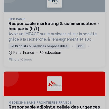
HEC PARIS
responsable marketing & communication -
hec paris (h/f)
Avoir un IMPACT sur le business et sur la société
grâce à la recherche, à l’enseignement et aux
actions que nous menons, et ainsi contribuer à un
💡
Produits ou services responsables
CDI
monde plus inclusif, plus durable et plus prospère.
Paris, France
Éducation
Il y a 10 jours
MÉDECINS SANS FRONTIÈRES FRANCE
responsable adjoint.e cellule des urgences