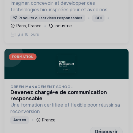
Imaginer, concevoir et développer des
technologies bio-inspirées pour et avec nos
clients industriels
💡
Produits ou services responsables
CDI
Paris, France
Industrie
Il y a 16 jours
FORMATION
GREEN MANAGEMENT SCHOOL
devenez chargé•e de communication
responsable
Une formation certifiée et flexible pour réussir sa
reconversion
France
Autres
Découvrir