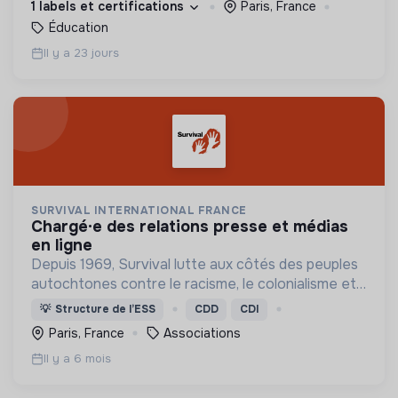
1 labels et certifications
Paris, France
plus fragiles.
Éducation
Il y a 23 jours
SURVIVAL INTERNATIONAL FRANCE
chargé·e des relations presse et médias
en ligne
Depuis 1969, Survival lutte aux côtés des peuples
autochtones contre le racisme, le colonialisme et
pour un monde où la diversité humaine est enfin
💡
Structure de l’ESS
CDD
CDI
célébrée.
Paris, France
Associations
Il y a 6 mois