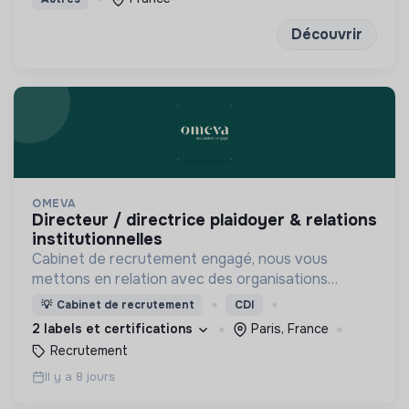
Découvrir
OMEVA
directeur / directrice plaidoyer & relations
institutionnelles
Cabinet de recrutement engagé, nous vous
mettons en relation avec des organisations
soucieuses de leurs impacts, afin d'œuvrer
💡
Cabinet de recrutement
CDI
ensemble pour un futur souhaitable.
2 labels et certifications
Paris, France
Recrutement
Il y a 8 jours