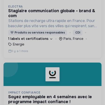
ELECTRA
stagiaire communication globale - brand &
com
Stations de recharge ultra rapide en France. Pour
basculer plus vite vers des villes qui respirent, sans
CO₂ et sans bruit.
💡
Produits ou services responsables
CDI
1 labels et certifications
Paris, France
Energie
Il y a 1 mois
IMPACT CONFIANCE
soyez employable en 4 semaines avec le
programme impact confiance !