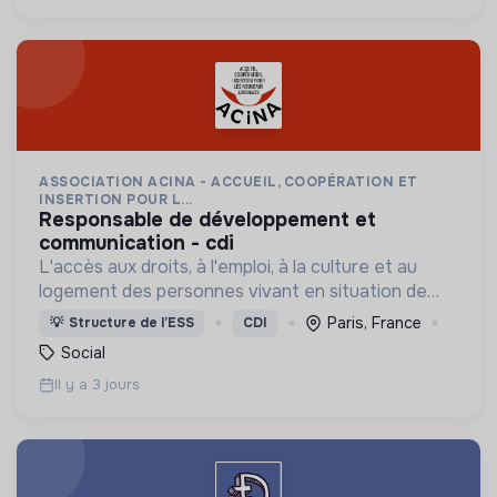
ASSOCIATION ACINA - ACCUEIL, COOPÉRATION ET
INSERTION POUR L...
responsable de développement et
communication - cdi
L'accès aux droits, à l'emploi, à la culture et au
logement des personnes vivant en situation de
grande précarité et d'habitat indigne ou précaire
Paris, France
💡
Structure de l’ESS
CDI
(squats, bidonvilles, hôtels sociaux, etc.) en IDF.
Social
Il y a 3 jours