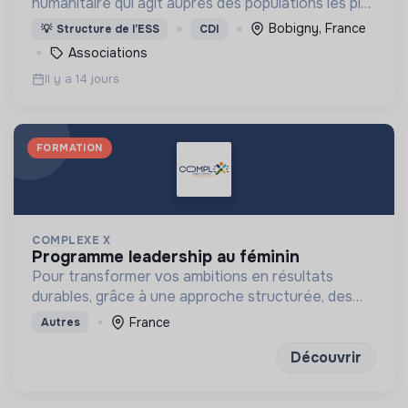
humanitaire qui agit auprès des populations les plus
vulnérables particulièrement les enfants en
Bobigny, France
💡
Structure de l’ESS
CDI
France et dans d’autres régions du monde.
Associations
Il y a 14 jours
FORMATION
COMPLEXE X
programme leadership au féminin
Pour transformer vos ambitions en résultats
durables, grâce à une approche structurée, des
outils concrets et des exercices de réflexion
France
Autres
puissants
Découvrir