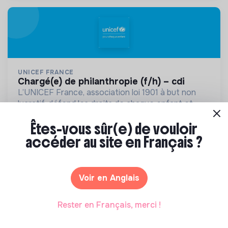
UNICEF FRANCE
chargé(e) de philanthropie (f/h) – cdi
L’UNICEF France, association loi 1901 à but non
lucratif, défend les droits de chaque enfant et
adolescent d’où qu’il vienne.
Paris, France
💡
Structure de l’ESS
CDI
Êtes-vous sûr(e) de vouloir
Aide d'urgence
accéder au site en Français ?
Il y a 16 jours
Voir en Anglais
Rester en Français, merci !