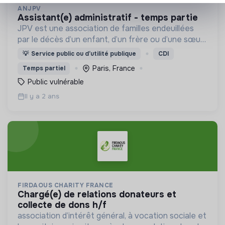
ANJPV
assistant(e) administratif - temps partie
JPV est une association de familles endeuillées
par le décès d’un enfant, d’un frère ou d’une sœur,
quel que soit l’âge de l’enfant et quelle que soit la
💡
Service public ou d’utilité publique
CDI
cause du décès.
Paris, France
Temps partiel
Public vulnérable
Il y a 2 ans
FIRDAOUS CHARITY FRANCE
chargé(e) de relations donateurs et
collecte de dons h/f
association d’intérêt général, à vocation sociale et