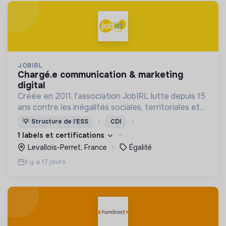
JOBIRL
chargé.e communication & marketing
digital
Créée en 2011, l'association JobIRL lutte depuis 15
ans contre les inégalités sociales, territoriales et
de genre dans l’orientation et l’insertion
💡
Structure de l’ESS
CDI
professionnelle.
1 labels et certifications
Levallois-Perret, France
Égalité
Il y a 17 jours