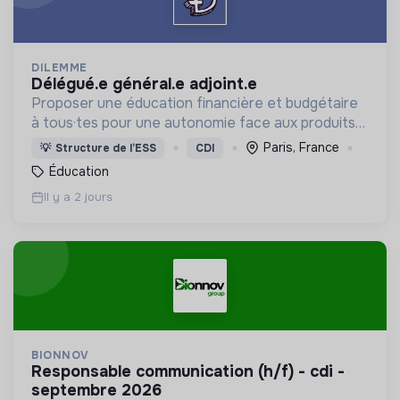
DILEMME
délégué.e général.e adjoint.e
Proposer une éducation financière et budgétaire
à tous·tes pour une autonomie face aux produits
financiers, bancaires et assurantiels et briser le
Paris, France
💡
Structure de l’ESS
CDI
tabou autour de l'argent.
Éducation
Il y a 2 jours
BIONNOV
responsable communication (h/f) - cdi -
septembre 2026