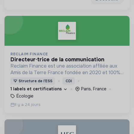
RECLAIM FINANCE
directeur·trice de la communication
Reclaim Finance est une association affiliée aux
Amis de la Terre France fondée en 2020 et 100%
dédiée aux enjeux liant finance et justice sociale
💡
Structure de l’ESS
CDI
et climatique.
1 labels et certifications
Paris, France
Écologie
Il y a 24 jours