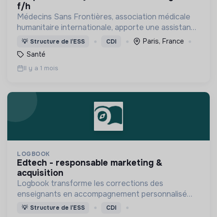
f/h
Médecins Sans Frontières, association médicale
humanitaire internationale, apporte une assistance
médicale à des populations dont la vie est
Paris, France
💡
Structure de l’ESS
CDI
menacée.
Santé
Il y a 1 mois
LOGBOOK
edtech - responsable marketing &
acquisition
Logbook transforme les corrections des
enseignants en accompagnement personnalisé
grâce à l'audio et l'IA, décuplant l’engagement et
💡
Structure de l’ESS
CDI
les progrès de tous les élèves, en particulier les