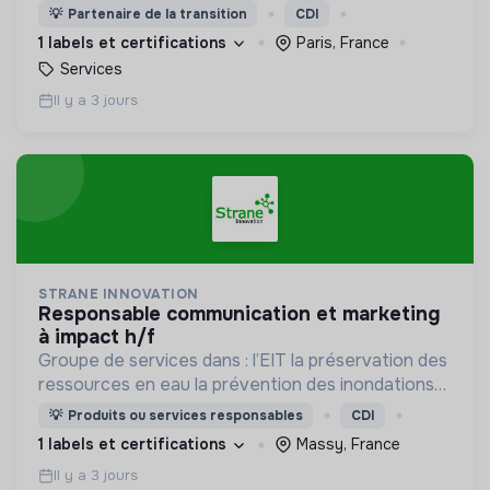
💡
Partenaire de la transition
CDI
1 labels et certifications
Paris, France
Services
Il y a 3 jours
STRANE INNOVATION
responsable communication et marketing
à impact h/f
Groupe de services dans : l’EIT la préservation des
ressources en eau la prévention des inondations
l’agriculture durable et les écosystèmes
💡
Produits ou services responsables
CDI
terrestres les sciences cognitives
1 labels et certifications
Massy, France
Il y a 3 jours