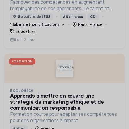
Fabriquer des compétences en augmentant
l’employabilité de nos apprenants. Le talent et
l’envie valent autant que le diplôme.
💡
Structure de l’ESS
Alternance
CDI
1 labels et certifications
Paris, France
Éducation
Il y a 2 ans
FORMATION
ECOLOGICA
apprends à mettre en œuvre une
stratégie de marketing éthique et de
communication responsable
Formation courte pour adapter ses compétences
pour des organisations à impact
France
Autres