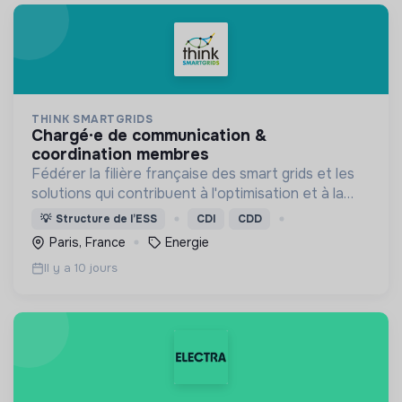
THINK SMARTGRIDS
chargé·e de communication &
coordination membres
Fédérer la filière française des smart grids et les
solutions qui contribuent à l'optimisation et à la
sécurité d’approvisionnement du système
💡
Structure de l’ESS
CDI
CDD
électrique, pour le bénéfice des consommateurs.
Paris, France
Energie
Il y a 10 jours