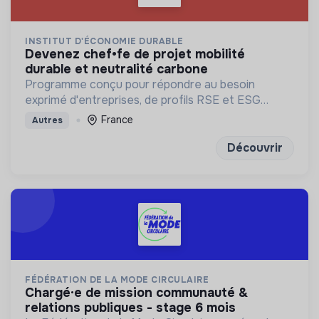
INSTITUT D'ÉCONOMIE DURABLE
devenez chef•fe de projet mobilité
durable et neutralité carbone
Programme conçu pour répondre au besoin
exprimé d'entreprises, de profils RSE et ESG
solides et en pleine maîtrise des fondamentaux
France
Autres
financiers, data et réglementaires
Découvrir
FÉDÉRATION DE LA MODE CIRCULAIRE
chargé·e de mission communauté &
relations publiques - stage 6 mois