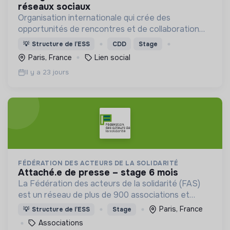
réseaux sociaux
Organisation internationale qui crée des
opportunités de rencontres et de collaboration
entre locaux et nouveaux arrivants (réfugiés,
💡
Structure de l’ESS
CDD
Stage
demandeurs d'asile...) 🙌
Paris, France
Lien social
Il y a 23 jours
FÉDÉRATION DES ACTEURS DE LA SOLIDARITÉ
attaché.e de presse – stage 6 mois
La Fédération des acteurs de la solidarité (FAS)
est un réseau de plus de 900 associations et
structures qui accueillent et accompagnent les
Paris, France
💡
Structure de l’ESS
Stage
personnes en situation de précarité.
Associations