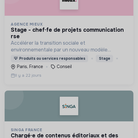
AGENCE MIEUX
stage - chef·fe de projets communication
rse
Accélérer la transition sociale et
environnementale par un nouveau modèle
d'agence engagée, experte, agile, créative et
💡
Produits ou services responsables
Stage
heureuse.
Paris, France
Conseil
Il y a 22 jours
SINGA FRANCE
chargé·e de contenus éditoriaux et des