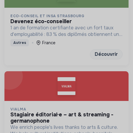
ECO-CONSEIL ET INSA STRASBOURG
devenez éco-conseiller
1 an de formation certifiante avec un fort taux
d'employabilité : 83 % des diplômés obtiennent un
emploi sous 6 mois
France
Autres
Découvrir
VIALMA
stagiaire éditorial·e – art & streaming -
germanophone
We enrich people's lives thanks to arts & culture.