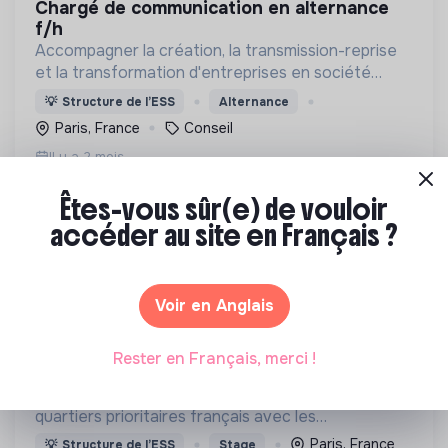
chargé de communication en alternance
f/h
Accompagner la création, la transmission-reprise
et la transformation d'entreprises en société
coopérative (Scop, Scic)
💡
Structure de l’ESS
Alternance
Paris, France
Conseil
Il y a 2 mois
Êtes-vous sûr(e) de vouloir
accéder au site en Français ?
Voir en Anglais
CUFA FRANCE
chef·fe de projet - entrepreneuriat &
Rester en Français, merci !
événements · cufa france
Connecter les entrepreneurs et startups des
quartiers prioritaires français avec les
investisseurs, VCs ,incubateurs, business angels,
Paris, France
💡
Structure de l’ESS
Stage