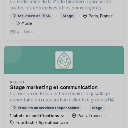
La Fédération de la Mode Circulaire représente
toutes les entreprises et les commerçants
engagés dans la mode circulaire en portant les
Paris, France
💡
Structure de l’ESS
Stage
valeurs d'une mode juste, transparente et
Mode
responsable.
Il y a 1 mois
KIKLEO
stage marketing et communication
La mission de Kikleo est de réduire le gaspillage
alimentaire en restauration collective grâce à l'IA.
💡
Produits ou services responsables
Stage
1 labels et certifications
Paris, France
Foodtech / Agroalimentaire