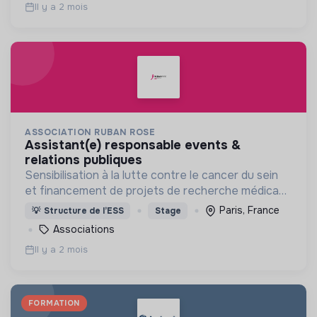
Il y a 2 mois
ASSOCIATION RUBAN ROSE
assistant(e) responsable events &
relations publiques
Sensibilisation à la lutte contre le cancer du sein
et financement de projets de recherche médicaux
pour contribuer à la lutte contre le cancer du sein.
Paris, France
💡
Structure de l’ESS
Stage
Associations
Il y a 2 mois
FORMATION