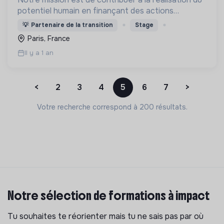
potentiel humain en finançant des actions
généreuses
💡
Partenaire de la transition
Stage
Paris, France
Il y a 1 an
<
2
3
4
5
6
7
>
Votre recherche correspond à 200 résultats.
Notre sélection de formations à impact
Tu souhaites te réorienter mais tu ne sais pas par où