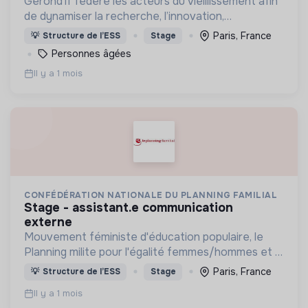
Gérond’if fédère les acteurs du vieillissement afin
de dynamiser la recherche, l’innovation,
l’évaluation et la formation. Il rassemble des
Paris, France
💡
Structure de l’ESS
Stage
compétences pluridisciplinaires autour du bien
Personnes âgées
vieillir.
Il y a 1 mois
CONFÉDÉRATION NATIONALE DU PLANNING FAMILIAL
stage - assistant.e communication
externe
Mouvement féministe d'éducation populaire, le
Planning milite pour l'égalité femmes/hommes et la
possibilité pour chaque personne de vivre une
Paris, France
💡
Structure de l’ESS
Stage
sexualité épanouie,
Il y a 1 mois