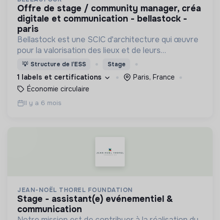
offre de stage / community manager, créa
digitale et communication - bellastock -
paris
Bellastock est une SCIC d'architecture qui œuvre
pour la valorisation des lieux et de leurs
ressources en proposant des alternatives à l'acte
💡
Structure de l’ESS
Stage
de construire.
1 labels et certifications
Paris, France
Économie circulaire
Il y a 6 mois
JEAN-NOËL THOREL FOUNDATION
stage - assistant(e) evénementiel &
communication
Notre mission est de contribuer à la réalisation du