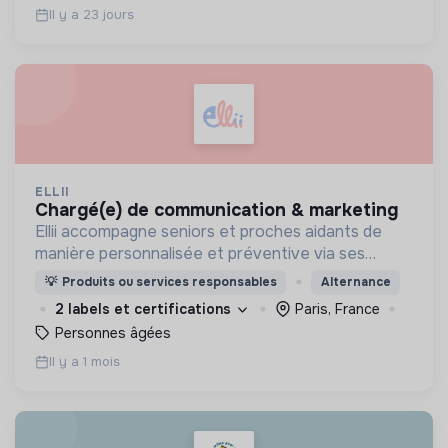
Il y a 23 jours
ELLII
chargé(e) de communication & marketing
Ellii accompagne seniors et proches aidants de
manière personnalisée et préventive via ses
ateliers collectifs et interactifs animés en ligne
💡
Produits ou services responsables
Alternance
afin de rester en forme tout en s'amusant !
2 labels et certifications
Paris, France
Personnes âgées
Il y a 1 mois