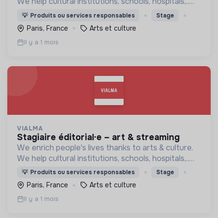
We help cultural institutions, schools, hospitals,..
improve their audiences' well-being with curated
💡
Produits ou services responsables
Stage
programmes available through streaming.
Paris, France
Arts et culture
Il y a 1 mois
VIALMA
stagiaire éditorial·e – art & streaming
We enrich people's lives thanks to arts & culture.
We help cultural institutions, schools, hospitals,..
improve their audiences' well-being with curated
💡
Produits ou services responsables
Stage
programmes available through streaming.
Paris, France
Arts et culture
Il y a 1 mois