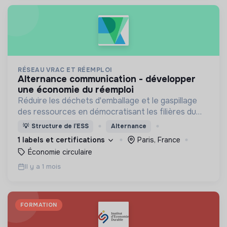
RÉSEAU VRAC ET RÉEMPLOI
alternance communication - développer
une économie du réemploi
Réduire les déchets d'emballage et le gaspillage
des ressources en démocratisant les filières du
vrac et du réemploi, et en accompagnant les
💡
Structure de l’ESS
Alternance
professionnels à développer leur activité.
1 labels et certifications
Paris, France
Économie circulaire
Il y a 1 mois
FORMATION