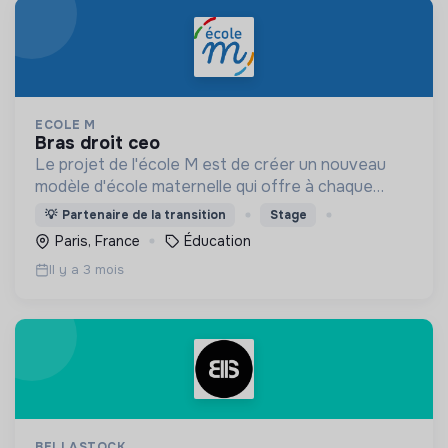
ECOLE M
bras droit ceo
Le projet de l'école M est de créer un nouveau
modèle d'école maternelle qui offre à chaque
enfant une éducation personnalisée et qui
💡
Partenaire de la transition
Stage
contribue à la réduction des inégalités scolaires.
Paris, France
Éducation
Il y a 3 mois
BELLASTOCK