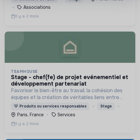
mentors, ..
Associations
Il y a 2 mois
TEAMHOUSE
stage - chef(fe) de projet evénementiel et
développement partenariat
Favoriser le bien-être au travail, la cohésion des
équipes et la création de véritables liens entre
collaborateurs pour une meilleure efficacité
💡
Produits ou services responsables
Stage
collective.
Paris, France
Services
Il y a 2 mois