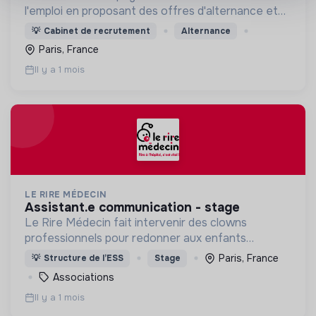
l'emploi en proposant des offres d'alternance et
de CDI dans des entreprises engagées.
💡
Cabinet de recrutement
Alternance
Paris, France
Il y a 1 mois
LE RIRE MÉDECIN
assistant.e communication - stage
Le Rire Médecin fait intervenir des clowns
professionnels pour redonner aux enfants
hospitalisés le pouvoir de rire pour affronter
Paris, France
💡
Structure de l’ESS
Stage
l’anxiété, la douleur ; soutenir les familles et les
Associations
soignants
Il y a 1 mois