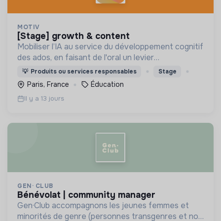
MOTIV
[stage] growth & content
Mobiliser l’IA au service du développement cognitif
des ados, en faisant de l'oral un levier
d'émancipation pour toute une génération !
💡
Produits ou services responsables
Stage
Paris, France
Éducation
Il y a 13 jours
GEN· CLUB
bénévolat | community manager
Gen·Club accompagnons les jeunes femmes et
minorités de genre (personnes transgenres et non