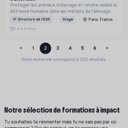
Protéger les animaux d’élevage et rendre visible la
détresse humaine dans les métiers de l’élevage
(animaux de rente)
Paris, France
💡
Structure de l’ESS
Stage
Il y a 2 mois
<
1
2
3
4
5
6
>
Votre recherche correspond à 203 résultats.
Notre sélection de formations à impact
Tu souhaites te réorienter mais tu ne sais pas par où