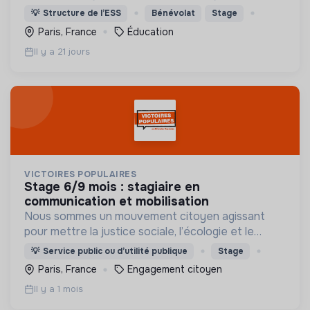
binaires), âgées entre 15 et 25 ans, dans leur
💡
Structure de l’ESS
Bénévolat
Stage
orientation et insertion professionnelle.
Paris, France
Éducation
Il y a 21 jours
VICTOIRES POPULAIRES
stage 6/9 mois : stagiaire en
communication et mobilisation
Nous sommes un mouvement citoyen agissant
pour mettre la justice sociale, l’écologie et le
renouveau démocratique au pouvoir à tous les
💡
Service public ou d’utilité publique
Stage
échelons politiques.
Paris, France
Engagement citoyen
www.victoirespopulaires.fr/nous-connaitre/
Il y a 1 mois