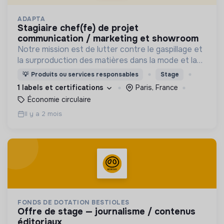
ADAPTA
stagiaire chef(fe) de projet
communication / marketing et showroom
Notre mission est de lutter contre le gaspillage et
la surproduction des matières dans la mode et la
déco.
💡
Produits ou services responsables
Stage
1 labels et certifications
Paris, France
Économie circulaire
Il y a 2 mois
FONDS DE DOTATION BESTIOLES
offre de stage — journalisme / contenus
éditoriaux