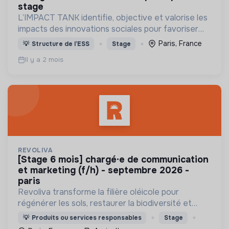
stage
L’IMPACT TANK identifie, objective et valorise les
impacts des innovations sociales pour favoriser
leur développement à grande échelle et apporter
Paris, France
💡
Structure de l’ESS
Stage
des solutions de terrain aux besoins sociétaux.
Il y a 2 mois
REVOLIVA
[stage 6 mois] chargé·e de communication
et marketing (f/h) - septembre 2026 -
paris
Revoliva transforme la filière oléicole pour
régénérer les sols, restaurer la biodiversité et
permettre la juste rémunération des producteurs.
💡
Produits ou services responsables
Stage