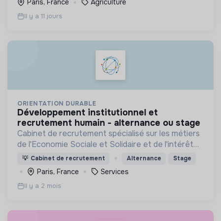
Paris, France
Agriculture
Il y a 11 jours
ORIENTATION DURABLE
développement institutionnel et
recrutement humain - alternance ou stage
Cabinet de recrutement spécialisé sur les métiers
de l'Economie Sociale et Solidaire et de l'intérêt
général
💡
Cabinet de recrutement
Alternance
Stage
Paris, France
Services
Il y a 2 mois