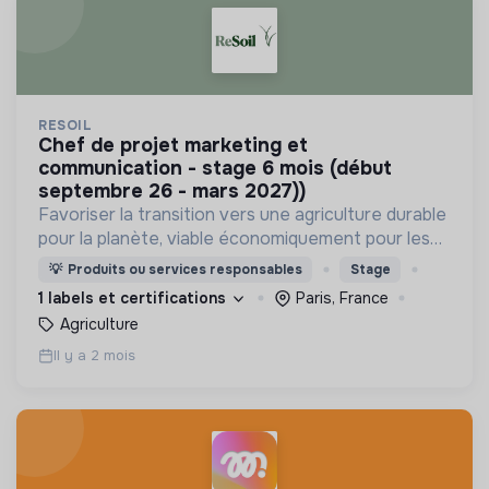
RESOIL
chef de projet marketing et
communication - stage 6 mois (début
septembre 26 - mars 2027))
Favoriser la transition vers une agriculture durable
pour la planète, viable économiquement pour les
agriculteurs, comprise par tous et impliquant
💡
Produits ou services responsables
Stage
activement l’ensemble des parties prenantes
1 labels et certifications
Paris, France
Agriculture
Il y a 2 mois