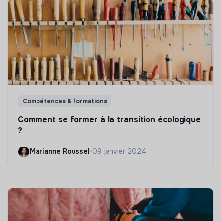
Compétences & formations
Comment se former à la transition écologique
?
Marianne Roussel
•
09 janvier 2024