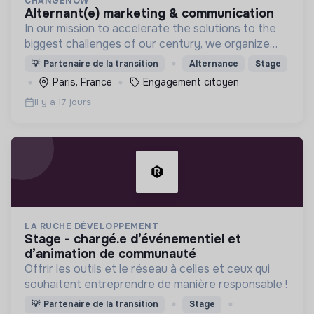
CHANGENOW
alternant(e) marketing & communication
In our mission to accelerate the solutions to the
biggest challenges of our century, we organize
the ChangeNOW summit, the world's largest event
💡
Partenaire de la transition
Alternance
Stage
for the planet,
Paris, France
Engagement citoyen
Il y a 17 jours
LA RUCHE DÉVELOPPEMENT
stage - chargé.e d’événementiel et
d’animation de communauté
Offrir les outils et le réseau à celles et ceux qui
souhaitent entreprendre de manière responsable !
💡
Partenaire de la transition
Stage