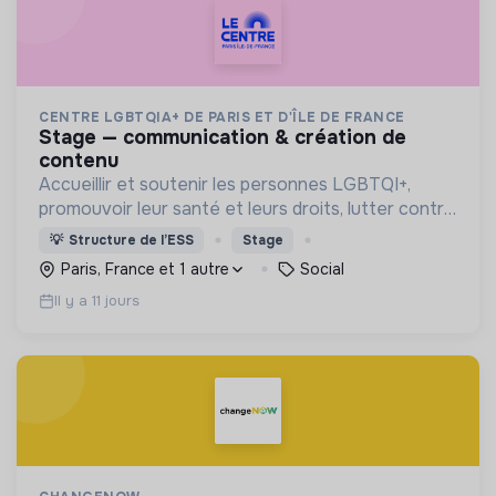
CENTRE LGBTQIA+ DE PARIS ET D'ÎLE DE FRANCE
stage — communication & création de
contenu
Accueillir et soutenir les personnes LGBTQI+,
promouvoir leur santé et leurs droits, lutter contre
les discriminations, encourager la vie associative
💡
Structure de l’ESS
Stage
et offrir des lieux inclusifs et safe.
Paris, France et 1 autre
Social
Il y a 11 jours