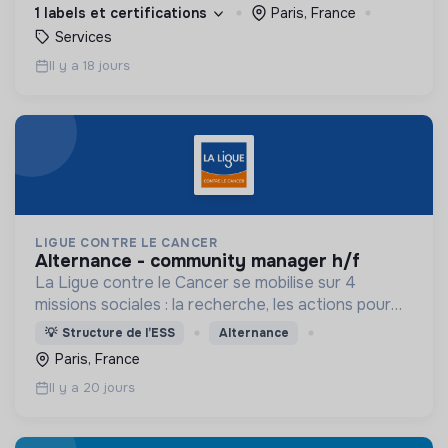
1 labels et certifications
Paris, France
Services
Il y a 18 jours
LIGUE CONTRE LE CANCER
alternance - community manager h/f
La Ligue contre le Cancer se mobilise sur 4
missions sociales : la recherche, les actions pour
les personnes malades, la prévention & promotion
💡
Structure de l’ESS
Alternance
du dépistage et l'étude & observatoire.
Paris, France
Il y a 20 jours