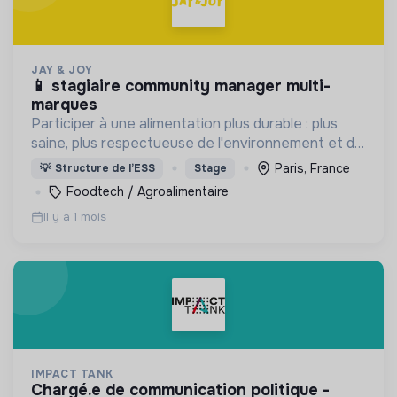
JAY & JOY
📱 stagiaire community manager multi-
marques
Participer à une alimentation plus durable : plus
saine, plus respectueuse de l'environnement et du
bien être animal, tout en proposant des produits
Paris, France
💡
Structure de l’ESS
Stage
gourmands et accessibles.
Foodtech / Agroalimentaire
Il y a 1 mois
IMPACT TANK
chargé.e de communication politique -