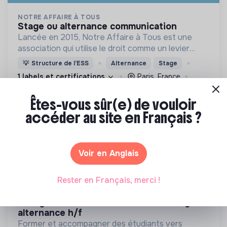
NOTRE AFFAIRE À TOUS
stage ou alternance communication
Lancée en 2015, Notre Affaire à Tous est une
association qui utilise le droit comme un levier
stratégique de lutte contre la triple crise
💡
Structure de l’ESS
Alternance
Stage
environnementale - climat, biodiversité, pollution.
1 labels et certifications
Paris, France
Écologie
Êtes-vous sûr(e) de vouloir
Il y a 1 mois
accéder au site en Français ?
Voir en Anglais
Rester en Français, merci !
IMMERSIA
chargé de communication & marketing en
alternance h/f
Former et accompagner des étudiants vers