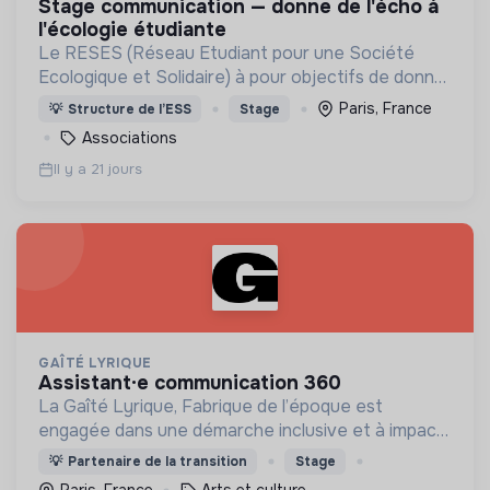
stage communication — donne de l'écho à
l'écologie étudiante
Le RESES (Réseau Etudiant pour une Société
Ecologique et Solidaire) à pour objectifs de donner
les clefs au monde étudiant pour en faire un
Paris, France
💡
Structure de l’ESS
Stage
accélérateur de transition !
Associations
Il y a 21 jours
GAÎTÉ LYRIQUE
assistant·e communication 360
La Gaîté Lyrique, Fabrique de l’époque est
engagée dans une démarche inclusive et à impact :
nous invitons donc toute personne qui le souhaite
💡
Partenaire de la transition
Stage
à postuler à cette offre.