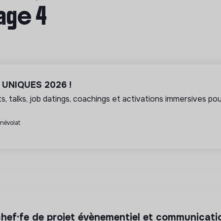
age 4
l UNIQUES 2026 !
, talks, job datings, coachings et activations immersives pour
énévolat
 chef·fe de projet évènementiel et communicati