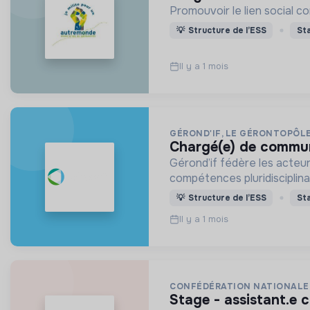
Promouvoir le lien social c
💡
Structure de l’ESS
St
Il y a 1 mois
GÉROND'IF, LE GÉRONTOPÔLE
chargé(e) de commu
Gérond’if fédère les acteurs
compétences pluridisciplinair
💡
Structure de l’ESS
St
Il y a 1 mois
CONFÉDÉRATION NATIONALE 
stage - assistant.e