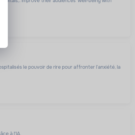
hospitals,.. improve their audiences' well-being with
talisés le pouvoir de rire pour affronter l’anxiété, la
ce à l'IA.