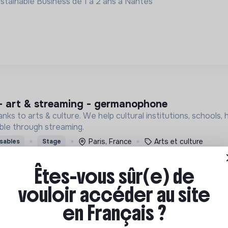
tainable Business de 1 à 2 ans à Nantes
·e – art & streaming - germanophone
nks to arts & culture. We help cultural institutions, schools, 
ble through streaming.
Paris, France
Arts et culture
sables
Stage
Êtes-vous sûr(e) de
vouloir accéder au site
en Français ?
e – art & streaming