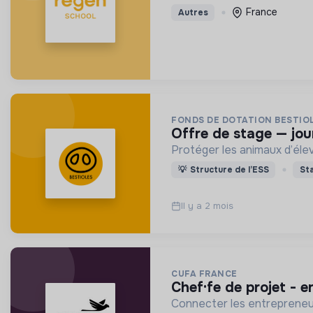
France
Autres
FONDS DE DOTATION BESTIO
offre de stage — jo
Protéger les animaux d’élev
💡
Structure de l’ESS
St
Il y a 2 mois
CUFA FRANCE
chef·fe de projet -
Connecter les entrepreneurs