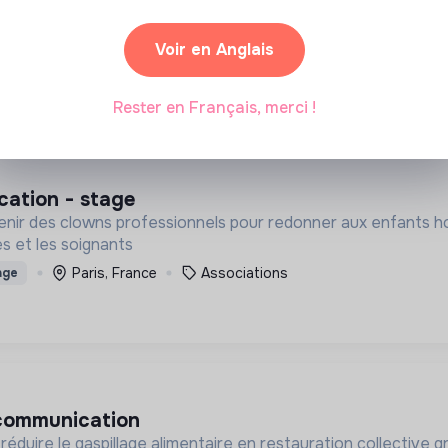
nks to arts & culture. We help cultural institutions, schools, 
ble through streaming.
Voir en Anglais
Paris, France
Arts et culture
sables
Stage
Rester en Français, merci !
cation - stage
enir des clowns professionnels pour redonner aux enfants hospi
es et les soignants
Paris, France
Associations
age
 communication
réduire le gaspillage alimentaire en restauration collective grâ