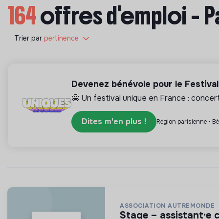
164
offres d'emploi - P
Trier par
pertinence
Devenez bénévole pour le Festiva
🤩 Un festival unique en France : concerts
Dites m'en plus !
Région parisienne • B
ASSOCIATION AUTREMONDE
stage – assistant·e