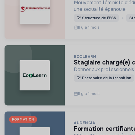
Mouvement féministe d'éduc
une sexualité épanouie,
💡
Structure de l’ESS
St
Il y a 1 mois
ECOLEARN
stagiaire chargé(e)
Donner aux professionnels le
💡
Partenaire de la transition
Il y a 1 mois
FORMATION
AUDENCIA
formation certifiant