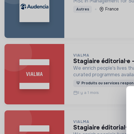
MSc in Management for Sus
France
Autres
VIALMA
stagiaire éditorial
We enrich people's lives tha
curated programmes availa
💡
Produits ou services respon
Il y a 1 mois
VIALMA
stagiaire éditorial·