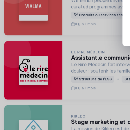
We enrich people's lives tha
curated programmes availa
💡
Produits ou services respon
Il y a 1 mois
LE RIRE MÉDECIN
assistant.e communi
Le Rire Médecin fait interv
douleur ; soutenir les famill
💡
Structure de l’ESS
St
Il y a 1 mois
KIKLEO
stage marketing et
La mission de Kikleo est de 