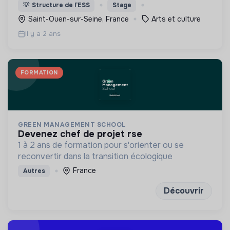
leur faire découvrir des univers différents et de
💡
Structure de l’ESS
Stage
révéler leurs talents autres que balle au pied.
Saint-Ouen-sur-Seine, France
Arts et culture
Il y a 2 ans
FORMATION
GREEN MANAGEMENT SCHOOL
devenez chef de projet rse
1 à 2 ans de formation pour s'orienter ou se
reconvertir dans la transition écologique
France
Autres
Découvrir