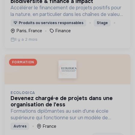
biodiversité & finance à impact
Accélérer le financement de projets positifs pour
la nature, en particulier dans les chaînes de valeur
agricole
💡
Produits ou services responsables
Stage
Paris, France
Finance
Il y a 2 mois
FORMATION
ECOLOGICA
devenez chargé·e de projets dans une
organisation de l'ess
Formations diplômantes au sein d'une école
supérieure qui fonctionne sur un modèle de
gouvernance partagée
France
Autres