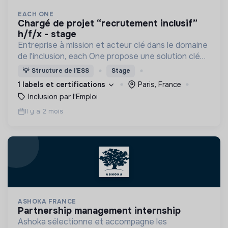
EACH ONE
chargé de projet “recrutement inclusif”
h/f/x - stage
Entreprise à mission et acteur clé dans le domaine
de l'inclusion, each One propose une solution clé
en main de recrutement et de formation dédiée
💡
Structure de l’ESS
Stage
aux personnes réfugiées et éloignées de l’emploi.
1 labels et certifications
Paris, France
Inclusion par l'Emploi
Il y a 2 mois
ASHOKA FRANCE
partnership management internship
Ashoka sélectionne et accompagne les