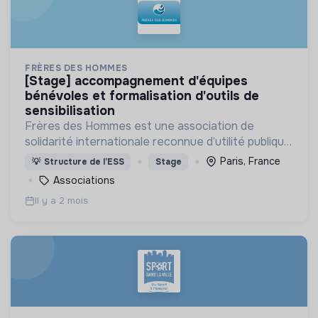
FRÈRES DES HOMMES
[stage] accompagnement d'équipes
bénévoles et formalisation d'outils de
sensibilisation
Frères des Hommes est une association de
solidarité internationale reconnue d’utilité publique,
laïque et apolitique.
Paris, France
💡
Structure de l’ESS
Stage
Associations
Il y a 2 mois