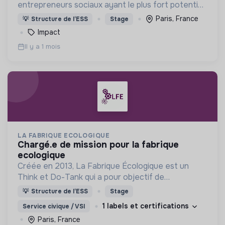
entrepreneurs sociaux ayant le plus fort potentiel
de générer un impact systémique, dans plus de 90
Paris, France
💡
Structure de l’ESS
Stage
pays.
Impact
Il y a 1 mois
LA FABRIQUE ECOLOGIQUE
chargé.e de mission pour la fabrique
ecologique
Créée en 2013, La Fabrique Écologique est un
Think et Do-Tank qui a pour objectif de
promouvoir l'écologie et le développement durable
💡
Structure de l’ESS
Stage
sur la base de propositions pragmatiques et
1 labels et certifications
Service civique / VSI
concrètes.
Paris, France