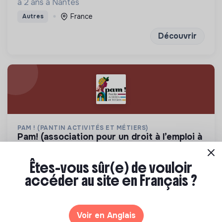
à 2 ans à Nantes
France
Autres
Découvrir
PAM ! (PANTIN ACTIVITÉS ET MÉTIERS)
pam! (association pour un droit à l’emploi à
pantin) recrute : chargé.e de projets et
évènements sol...
Êtes-vous sûr(e) de vouloir
Porter le droit à l'emploi par l'expérimentation
accéder au site en Français ?
Territoire Zéro Chômeur Longue Durée à Pantin
(Quartier des 4 Chemins) : créer des emplois
Pantin, France
💡
Structure de l’ESS
Stage
dignes, durables et utiles au territoire
Public vulnérable
Voir en Anglais
Il y a 15 jours