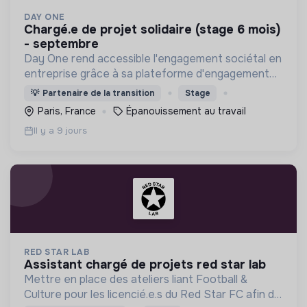
DAY ONE
chargé.e de projet solidaire (stage 6 mois)
- septembre
Day One rend accessible l'engagement sociétal en
entreprise grâce à sa plateforme d'engagement
solidaire regroupant des centaines d'associations
💡
Partenaire de la transition
Stage
et +1000 actions à impact social et
Paris, France
Épanouissement au travail
environnemental !
Il y a 9 jours
RED STAR LAB
assistant chargé de projets red star lab
Mettre en place des ateliers liant Football &
Culture pour les licencié.e.s du Red Star FC afin de