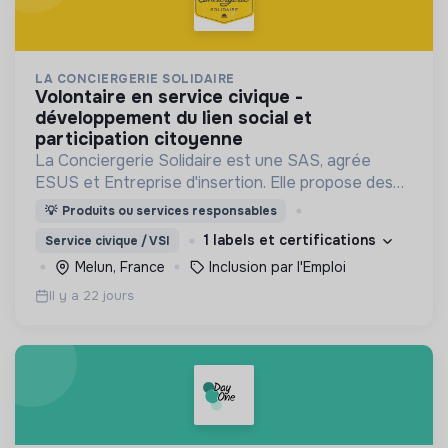
LA CONCIERGERIE SOLIDAIRE
volontaire en service civique -
développement du lien social et
participation citoyenne
La Conciergerie Solidaire est une SAS, agrée
ESUS et Entreprise d'insertion. Elle propose des
services de conciergerie locaux et solidaires dans
💡
Produits ou services responsables
les entreprises, Tiers Lieux et Quartiers.
1 labels et certifications
Service civique / VSI
Melun, France
Inclusion par l'Emploi
Il y a 22 jours