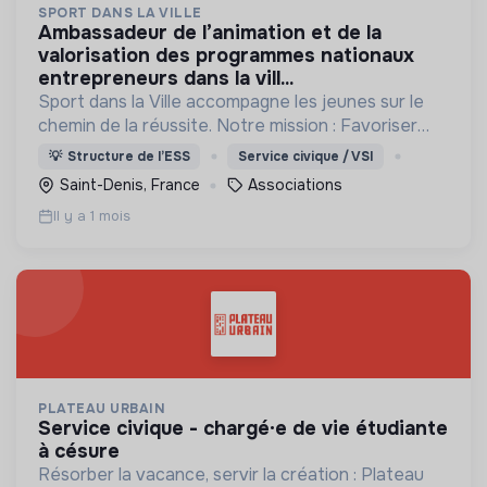
SPORT DANS LA VILLE
ambassadeur de l’animation et de la
valorisation des programmes nationaux
entrepreneurs dans la vill...
Sport dans la Ville accompagne les jeunes sur le
chemin de la réussite. Notre mission : Favoriser
l’égalité des chances en transmettant par le sport
💡
Structure de l’ESS
Service civique / VSI
les valeurs et outils nécessaires à son insertion.
Saint-Denis, France
Associations
Il y a 1 mois
PLATEAU URBAIN
service civique - chargé·e de vie étudiante
à césure
Résorber la vacance, servir la création : Plateau