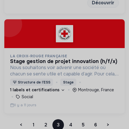
Découvrir
LA CROIX-ROUGE FRANÇAISE
stage gestion de projet innovation (h/f/x)
Nous souhaitons voir advenir une société où
chacun se sente utile et capable d’agir. Pour cela,
nous proposons des moyens et des lieux
💡
Structure de l’ESS
Stage
d’engagement innovants et adaptés à tous.
1 labels et certifications
Montrouge, France
Social
Il y a 11 jours
<
1
2
3
4
5
6
>