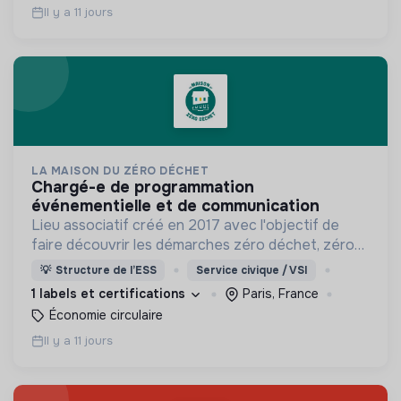
Il y a 11 jours
LA MAISON DU ZÉRO DÉCHET
chargé-e de programmation
événementielle et de communication
Lieu associatif créé en 2017 avec l'objectif de
faire découvrir les démarches zéro déchet, zéro
gaspillage et passer à l'action.
💡
Structure de l’ESS
Service civique / VSI
1 labels et certifications
Paris, France
Économie circulaire
Il y a 11 jours