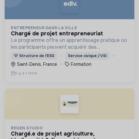
ENTREPRENEUR DANS LA VILLE
chargé de projet entrepreneuriat
Le programme offre un apprentissage pratique où
les participants peuvent acquérir des
connaissances en entrepreneuriat, renforcer leurs
💡
Structure de l’ESS
Service civique / VSI
compétences et bénéficier d'un accompagnement
Saint-Denis, France
Formation
personnalisé.
Il y a 1 mois
REGEN STUDIO
chargé.e de projet agriculture,