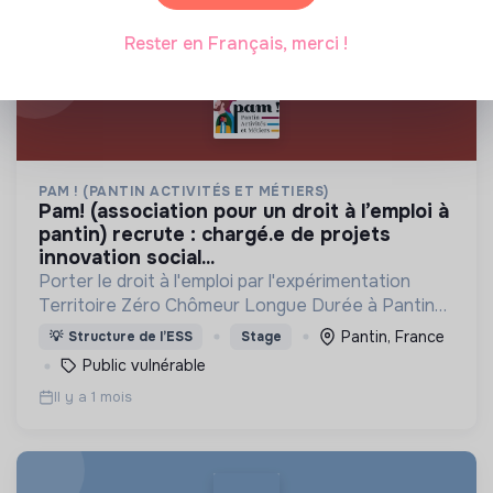
Rester en Français, merci !
PAM ! (PANTIN ACTIVITÉS ET MÉTIERS)
pam! (association pour un droit à l’emploi à
pantin) recrute : chargé.e de projets
innovation social...
Porter le droit à l'emploi par l'expérimentation
Territoire Zéro Chômeur Longue Durée à Pantin
(Quartier des 4 Chemins) : créer des emplois
Pantin, France
💡
Structure de l’ESS
Stage
dignes, durables et utiles au territoire
Public vulnérable
Il y a 1 mois