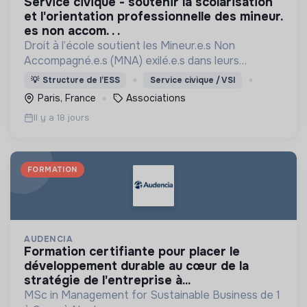
service civique - soutenir la scolarisation
et l'orientation professionnelle des mineur.
es non accom. . .
Droit à l’école soutient les Mineur.e.s Non
Accompagné.e.s (MNA) exilé.e.s dans leurs
démarches de scolarisation vers une école de la
💡
Structure de l’ESS
Service civique / VSI
République française.
Paris, France
Associations
Il y a 18 jours
FORMATION
AUDENCIA
formation certifiante pour placer le
développement durable au cœur de la
stratégie de l'entreprise à...
MSc in Management for Sustainable Business de 1