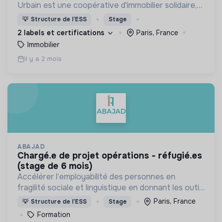
Urbain est une coopérative d'immobilier solidaire,
spécialisée dans le montage et la gestion
💡
Structure de l’ESS
Stage
d'occupations temporaires de bâtiments vacants
2 labels et certifications
Paris, France
Immobilier
Il y a 2 mois
ABAJAD
chargé.e de projet opérations - réfugié.es
(stage de 6 mois)
Accélérer l’employabilité des personnes en
fragilité sociale et linguistique en donnant les outils
de formation et en offrant un accompagnement,
Paris, France
💡
Structure de l’ESS
Stage
pour permettre leur autonomie.
Formation