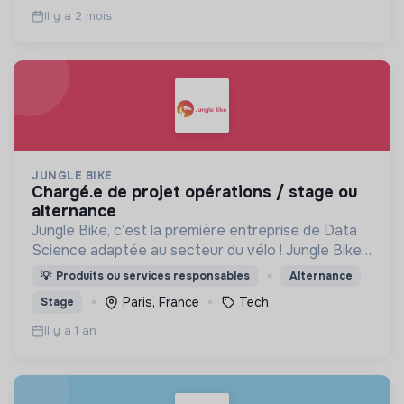
Il y a 2 mois
JUNGLE BIKE
chargé.e de projet opérations / stage ou
alternance
Jungle Bike, c’est la première entreprise de Data
Science adaptée au secteur du vélo ! Jungle Bike
révolutionne la mobilité durable pour les cyclistes
💡
Produits ou services responsables
Alternance
en digitalisant la maintenance du cycle.
Paris, France
Tech
Stage
Il y a 1 an