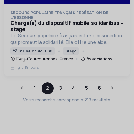
SECOURS POPULAIRE FRANÇAIS FÉDÉRATION DE
L'ESSONNE
chargé(e) du dispositif mobile solidaribus -
stage
Le Secours populaire français est une association
qui promeut la solidarité. Elle offre une aide
alimentaire, matérielle, facilite l'accès aux droits, à
💡
Structure de l’ESS
Stage
la culture, aux loisirs et aux vacances
Évry-Courcouronnes, France
Associations
Il y a 18 jours
<
1
2
3
4
5
6
>
Votre recherche correspond à 213 résultats.