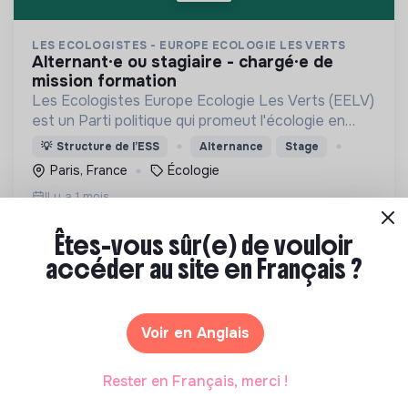
LES ECOLOGISTES - EUROPE ECOLOGIE LES VERTS
alternant·e ou stagiaire - chargé·e de
mission formation
Les Ecologistes Europe Ecologie Les Verts (EELV)
est un Parti politique qui promeut l'écologie en
France et en Europe.
💡
Structure de l’ESS
Alternance
Stage
Paris, France
Écologie
Il y a 1 mois
Êtes-vous sûr(e) de vouloir
accéder au site en Français ?
Voir en Anglais
FLANEURZ ROLLER SKATING CLUB
stage assistant projet urbanisme
Rester en Français, merci !
transitoire