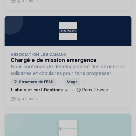
Il y a 2 mois
ASSOCIATION LES CANAUX
chargé·e de mission emergence
Nous soutenons le développement des structures
solidaires et circulaires pour faire progresser
l’économie engagée en favorisant la coopération
💡
Structure de l’ESS
Stage
entre les entreprises innovantes et les acteurs
1 labels et certifications
Paris, France
locaux.
Il y a 2 mois