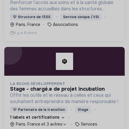
Renforcer l’accès aux soins et à la santé globale
des femmes accueillies dans les structures
sociales d’Île-de-France (centres d’hébergement,
💡
Structure de l’ESS
Service civique / VSI
accueils de jour…).
Paris, France
Associations
Il y a 9 jours
LA RUCHE DÉVELOPPEMENT
stage - chargé.e de projet incubation
Offrir les outils et le réseau à celles et ceux qui
souhaitent entreprendre de manière responsable !
💡
Partenaire de la transition
Stage
1 labels et certifications
Paris, France et 3 autres
Services