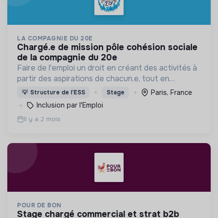
LA COMPAGNIE DU 20E
chargé.e de mission pôle cohésion sociale
de la compagnie du 20e
Faire de l'emploi un droit en créant des activités à
partir des aspirations de chacun.e, tout en
apportant des solutions innovantes aux besoins
Paris, France
💡
Structure de l’ESS
Stage
d'un territoire.
Inclusion par l'Emploi
Il y a 2 mois
POUR DE BON
stage chargé commercial et strat b2b