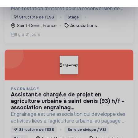
L'association est lauréate de l'Appel à
Manifestation d'Intérêt pour la reconversion de
l'ancienne piscine Marville à Saint Denis
💡
Structure de l’ESS
Stage
Saint-Denis, France
Associations
Il y a 21 jours
ENGRAINAGE
assistant.e chargé.e de projet en
agriculture urbaine à saint denis (93) h/f -
association engrainag...
Engrainage est une association qui développe des
activités liées à l’agriculture urbaine, au paysage et
aux pratiques artistiques.
💡
Structure de l’ESS
Service civique / VSI