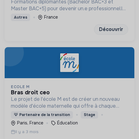
Formations diplômantes (Bachelor BAC+3 et
Master BAC+5) pour devenir un.e professionnel.le
engagé.e
France
Autres
Découvrir
ECOLE M
bras droit ceo
Le projet de l'école M est de créer un nouveau
modèle d'école maternelle qui offre à chaque
enfant une éducation personnalisée et qui
💡
Partenaire de la transition
Stage
contribue à la réduction des inégalités scolaires.
Paris, France
Éducation
Il y a 3 mois