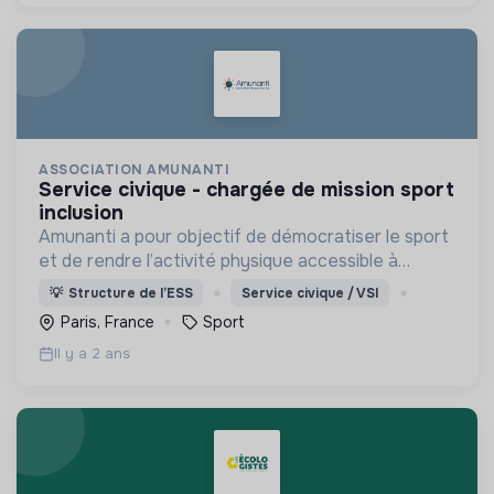
ASSOCIATION AMUNANTI
service civique - chargée de mission sport
inclusion
Amunanti a pour objectif de démocratiser le sport
et de rendre l’activité physique accessible à
tou.te.s dans un objectif de santé mentale et
💡
Structure de l’ESS
Service civique / VSI
physique, d’épanouissement, d’égalité et
Paris, France
Sport
d'inclusion.
Il y a 2 ans