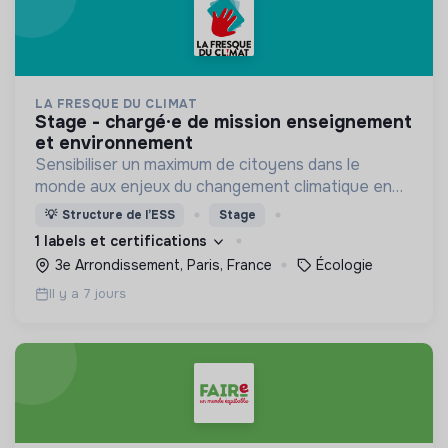
LA FRESQUE DU CLIMAT
stage - chargé·e de mission enseignement
et environnement
Sensibiliser un maximum de citoyens dans le
monde aux enjeux du changement climatique en
faisant grandir la communauté des fresqueur.e.s
💡
Structure de l’ESS
Stage
(aka les supers animateurs de la Fresque du
1 labels et certifications
Climat).
3e Arrondissement, Paris, France
Écologie
Il y a 7 jours