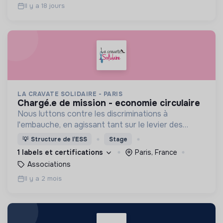
Il y a 18 jours
LA CRAVATE SOLIDAIRE - PARIS
chargé.e de mission - economie circulaire
Nous luttons contre les discriminations à
l'embauche, en agissant tant sur le levier des
candidats par le biais d'accompagnements que sur
💡
Structure de l’ESS
Stage
le levier des recruteurs !
1 labels et certifications
Paris, France
Associations
Il y a 2 mois