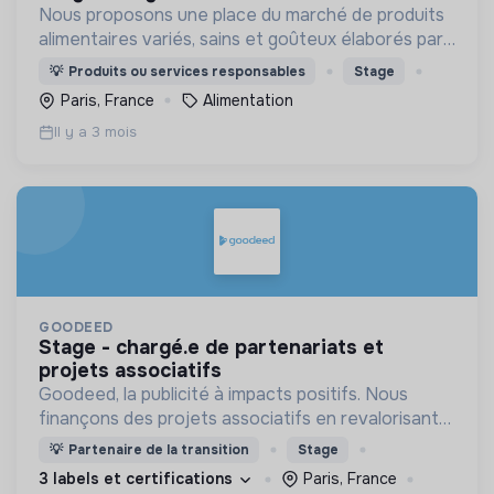
Nous proposons une place du marché de produits
alimentaires variés, sains et goûteux élaborés par
des producteurs locaux dans le respect de leur
💡
Produits ou services responsables
Stage
terroir et de l’environnement.
Paris, France
Alimentation
Il y a 3 mois
GOODEED
stage - chargé.e de partenariats et
projets associatifs
Goodeed, la publicité à impacts positifs. Nous
finançons des projets associatifs en revalorisant
les budgets médias des annonceurs.
💡
Partenaire de la transition
Stage
3 labels et certifications
Paris, France