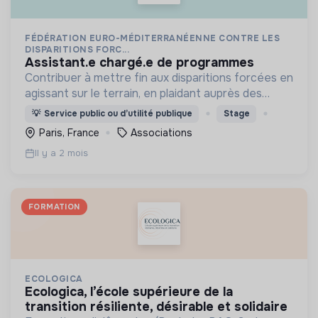
FÉDÉRATION EURO-MÉDITERRANÉENNE CONTRE LES
DISPARITIONS FORC...
assistant.e chargé.e de programmes
Contribuer à mettre fin aux disparitions forcées en
agissant sur le terrain, en plaidant auprès des
institutions internationales et en formant les
💡
Service public ou d’utilité publique
Stage
acteurs locaux.
Paris, France
Associations
Il y a 2 mois
FORMATION
ECOLOGICA
ecologica, l’école supérieure de la
transition résiliente, désirable et solidaire