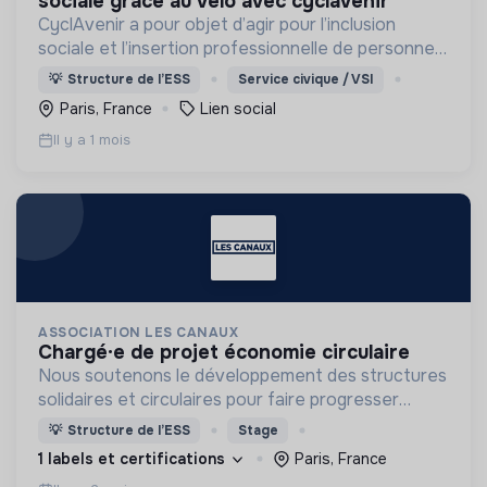
sociale grâce au vélo avec cyclavenir
CyclAvenir a pour objet d’agir pour l’inclusion
sociale et l’insertion professionnelle de personnes
en situation de précarité et/ou d’exil par
💡
Structure de l’ESS
Service civique / VSI
l’utilisation du vélo et l’accès à la culture.
Paris, France
Lien social
Il y a 1 mois
ASSOCIATION LES CANAUX
chargé·e de projet économie circulaire
Nous soutenons le développement des structures
solidaires et circulaires pour faire progresser
l’économie engagée en favorisant la coopération
💡
Structure de l’ESS
Stage
entre les entreprises innovantes et les acteurs
1 labels et certifications
Paris, France
locaux.