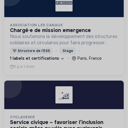
ASSOCIATION LES CANAUX
chargé·e de mission emergence
Nous soutenons le développement des structures
solidaires et circulaires pour faire progresser
l’économie engagée en favorisant la coopération
💡
Structure de l’ESS
Stage
entre les entreprises innovantes et les acteurs
1 labels et certifications
Paris, France
locaux.
Il y a 1 mois
CYCLAVENIR
service civique – favoriser l’inclusion