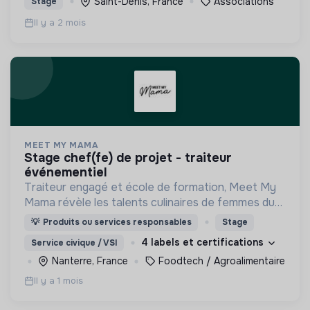
Saint-Denis, France
Associations
Stage
Il y a 2 mois
MEET MY MAMA
stage chef(fe) de projet - traiteur
événementiel
Traiteur engagé et école de formation, Meet My
Mama révèle les talents culinaires de femmes du
monde entier pour leur donner le pouvoir de vivre
💡
Produits ou services responsables
Stage
de leur savoir-faire !
4 labels et certifications
Service civique / VSI
Nanterre, France
Foodtech / Agroalimentaire
Il y a 1 mois