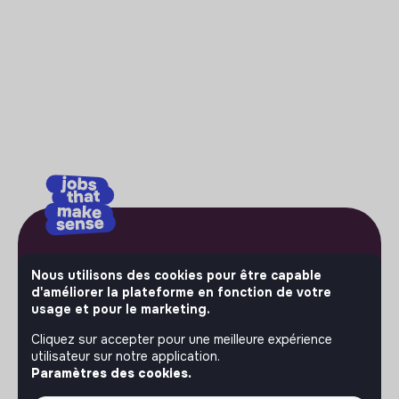
No bullshit, just impact.
Nous utilisons des cookies pour être capable
d'améliorer la plateforme en fonction de votre
Bienvenue là où l'impact compte vraiment. Sur Jobs that
usage et pour le marketing.
make sense, les acteurs les plus ambitieux de l'économie
Cliquez sur accepter pour une meilleure expérience
sociale et solidaire publient leurs offres d'emploi.
utilisateur sur notre application.
Rejoignez-les et passez à l'action.
C'est votre plateforme
Paramètres des cookies.