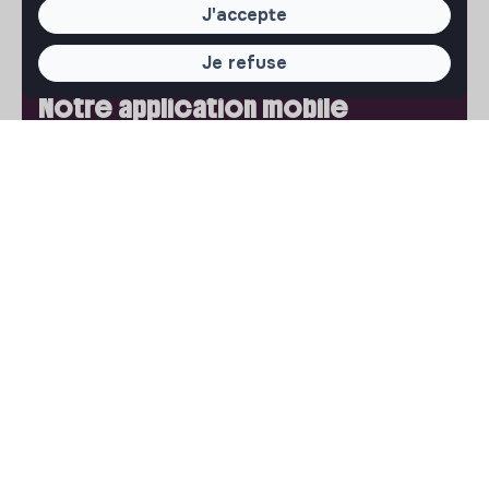
J'accepte
Jobs that make sense est un service gratuit porté par
l'association makesense. Utilisez-le pour accélerer votre
projet et participez à construire une société plus
Je refuse
respectueuse, inclusive et durable.
Notre application mobile
Ne ratez jamais un message d’un recruteur. Recevez une
notification et répondez simplement depuis l’app.
iPhone
Android
À PROPOS
La plateforme
Notre mission et notre impact
L'association makesense
Proposition de partenariat