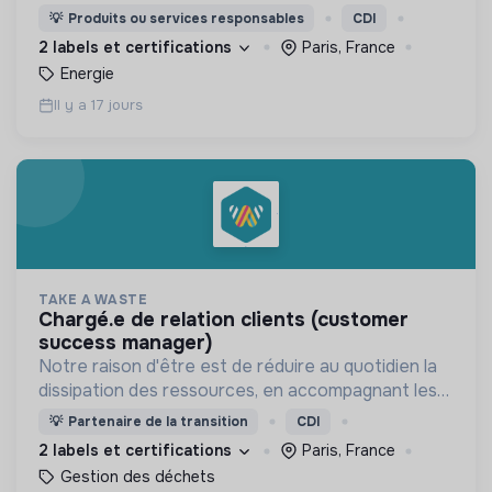
énergétique !
💡
Produits ou services responsables
CDI
2 labels et certifications
Paris, France
Energie
Il y a 17 jours
TAKE A WASTE
chargé.e de relation clients (customer
success manager)
Notre raison d'être est de réduire au quotidien la
dissipation des ressources, en accompagnant les
professionnels à optimiser durablement leur
💡
Partenaire de la transition
CDI
gestion des déchets.
2 labels et certifications
Paris, France
Gestion des déchets