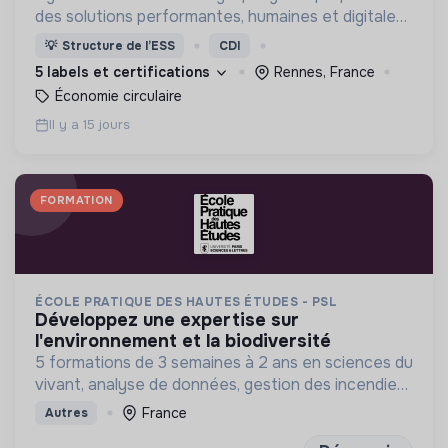
des solutions performantes, humaines et digitales,
qui profitent à tous.
💡
Structure de l’ESS
CDI
5 labels et certifications
Rennes, France
Économie circulaire
Il y a 15 jours
FORMATION
ÉCOLE PRATIQUE DES HAUTES ÉTUDES - PSL
développez une expertise sur
l'environnement et la biodiversité
5 formations de 3 semaines à 2 ans en sciences du
vivant, analyse de données, gestion des incendies
et génétique du paysage.
France
Autres