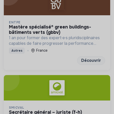
ENTPE
mastère spécialisé® green buildings-
bâtiments verts (gbbv)
1 an pour former des expert·e·s pluridisciplinaires
capables de faire progresser la performance
globale des constructions
France
Autres
Découvrir
SMICVAL
secrétaire général – juriste (f-h)