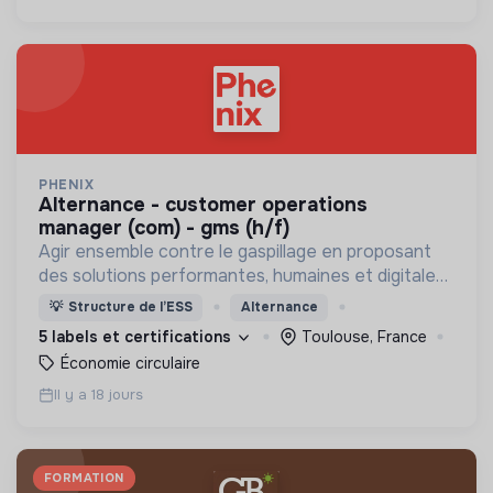
PHENIX
alternance - customer operations
manager (com) - gms (h/f)
Agir ensemble contre le gaspillage en proposant
des solutions performantes, humaines et digitales,
qui profitent à tous.
💡
Structure de l’ESS
Alternance
5 labels et certifications
Toulouse, France
Économie circulaire
Il y a 18 jours
FORMATION