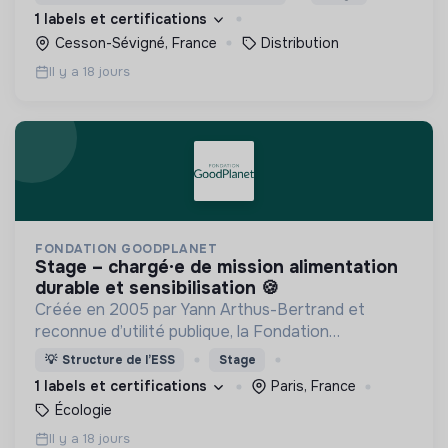
offre aux consommateurs un mode de
1 labels et certifications
consommation qualitatif et éco-responsable
Cesson-Sévigné, France
Distribution
Il y a 18 jours
FONDATION GOODPLANET
stage – chargé·e de mission alimentation
durable et sensibilisation 🍪
Créée en 2005 par Yann Arthus-Bertrand et
reconnue d’utilité publique, la Fondation
GoodPlanet invite à s’émerveiller du Vivant pour
💡
Structure de l’ESS
Stage
mieux le protéger.,
1 labels et certifications
Paris, France
Écologie
Il y a 18 jours