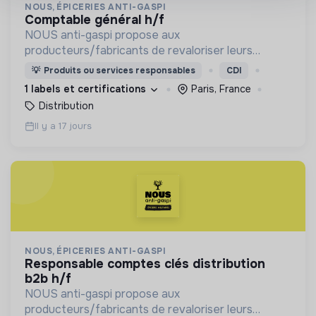
NOUS, ÉPICERIES ANTI-GASPI
comptable général h/f
NOUS anti-gaspi propose aux
producteurs/fabricants de revaloriser leurs
produits déclassés et invendus à prix juste et
💡
Produits ou services responsables
CDI
offre aux consommateurs un mode de
1 labels et certifications
Paris, France
consommation qualitatif et éco-responsable
Distribution
Il y a 17 jours
NOUS, ÉPICERIES ANTI-GASPI
responsable comptes clés distribution
b2b h/f
NOUS anti-gaspi propose aux
producteurs/fabricants de revaloriser leurs