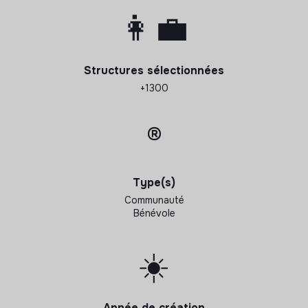
👩‍💼
Structures sélectionnées
+1300
®️
Type(s)
Communauté
Bénévole
☀️
Année de création