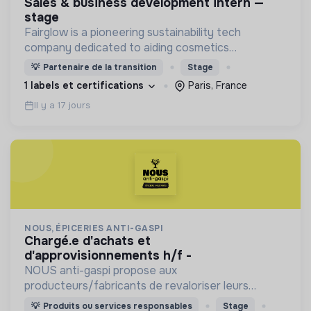
sales & business development intern —
stage
Fairglow is a pioneering sustainability tech
company dedicated to aiding cosmetics
laboratories, retailers, and brands in quantifying,
💡
Partenaire de la transition
Stage
reporting, and mitigating their carbon footprints.
1 labels et certifications
Paris, France
Il y a 17 jours
NOUS, ÉPICERIES ANTI-GASPI
chargé.e d'achats et
d'approvisionnements h/f -
NOUS anti-gaspi propose aux
producteurs/fabricants de revaloriser leurs
produits déclassés et invendus à prix juste et
💡
Produits ou services responsables
Stage