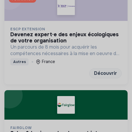
ESCP EXTENSION
devenez expert·e des enjeux écologiques
de votre organisation
Un parcours de 8 mois pour acquérir les
compétences nécessaires à la mise en oeuvre de
la transition écologique et environnementale au
France
Autres
sein des organisations.
Découvrir
FAIRGLOW