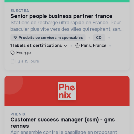
ELECTRA
senior people business partner france
Stations de recharge ultra rapide en France. Pour
basculer plus vite vers des villes qui respirent, sans
CO₂ et sans bruit.
💡
Produits ou services responsables
CDI
1 labels et certifications
Paris, France
Energie
Il y a 15 jours
PHENIX
customer success manager (csm) - gms
rennes
Agir ensemble contre le gaspillage en proposant