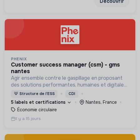
Découvrir
PHENIX
customer success manager (csm) - gms
nantes
Agir ensemble contre le gaspillage en proposant
des solutions performantes, humaines et digitales,
qui profitent à tous.
💡
Structure de l’ESS
CDI
5 labels et certifications
Nantes, France
Économie circulaire
Il y a 15 jours