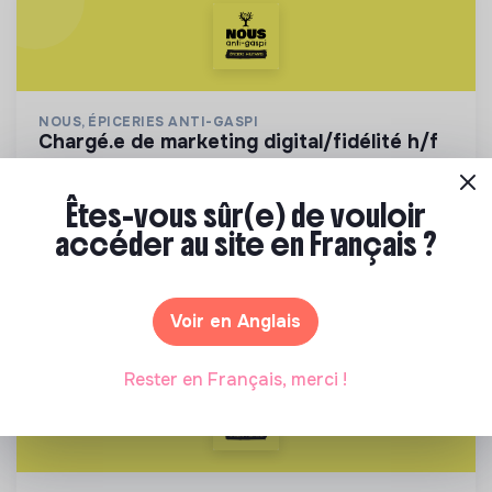
NOUS, ÉPICERIES ANTI-GASPI
chargé.e de marketing digital/fidélité h/f
NOUS anti-gaspi propose aux
producteurs/fabricants de revaloriser leurs
Êtes-vous sûr(e) de vouloir
produits déclassés et invendus à prix juste et
💡
Produits ou services responsables
Stage
accéder au site en Français ?
offre aux consommateurs un mode de
1 labels et certifications
Paris, France
consommation qualitatif et éco-responsable
Distribution
Il y a 17 jours
Voir en Anglais
Rester en Français, merci !