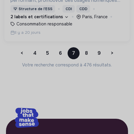
performant, promouvoir des usages numériques
responsables et donner les moyens à chacun
💡
Structure de l’ESS
CDI
CDD
d’agir dans une logique d’intérêt général et de bien
2 labels et certifications
Paris, France
commun.
Consommation responsable
Il y a 20 jours
<
4
5
6
7
8
9
>
Votre recherche correspond à 476 résultats.