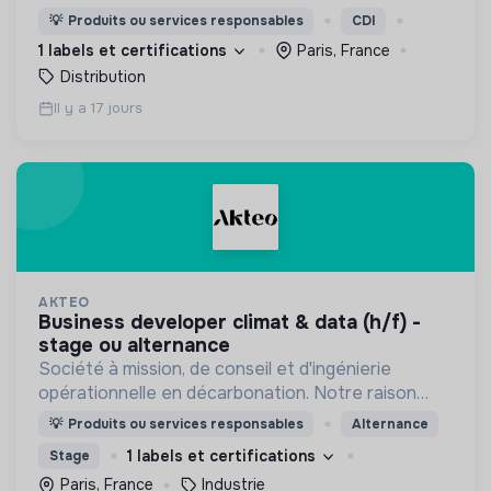
produits déclassés et invendus à prix juste et
💡
Produits ou services responsables
CDI
offre aux consommateurs un mode de
1 labels et certifications
Paris, France
consommation qualitatif et éco-responsable
Distribution
Il y a 17 jours
AKTEO
business developer climat & data (h/f) -
stage ou alternance
Société à mission, de conseil et d'ingénierie
opérationnelle en décarbonation. Notre raison
d'être : contribuer à la neutralité carbone par le
💡
Produits ou services responsables
Alternance
Capital humain.
1 labels et certifications
Stage
Paris, France
Industrie