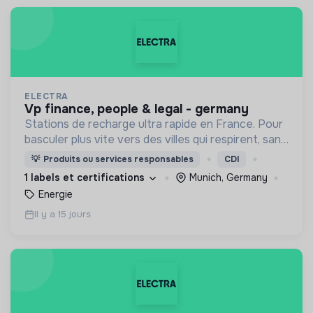
ELECTRA
vp finance, people & legal - germany
Stations de recharge ultra rapide en France. Pour
basculer plus vite vers des villes qui respirent, sans
CO₂ et sans bruit.
💡
Produits ou services responsables
CDI
1 labels et certifications
Munich, Germany
Energie
Il y a 15 jours