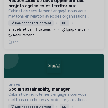
responsable du développement des
projets agricoles et territoriaux
Cabinet de recrutement engagé, nous vous
mettons en relation avec des organisations
soucieuses de leurs impacts, afin d'œuvrer
💡
Cabinet de recrutement
CDI
ensemble pour un futur souhaitable.
2 labels et certifications
Igny, France
Recrutement
Hier
OMEVA
social sustainability manager
Cabinet de recrutement engagé, nous vous
mettons en relation avec des organisations
soucieuses de leurs impacts, afin d'œuvrer
💡
Cabinet de recrutement
CDI