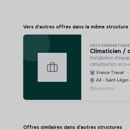
Vers d'autres offres dans la même structure
CEC3 ENERGETIQUE
climaticien /
Installation d'équ
climatisation éco-
l'empreinte carbon
France Travail
performance énerg
44 - Saint-Léger-
Spécialiste RGE de 
Aujourd'hui
Offres similaires dans d'autres structures