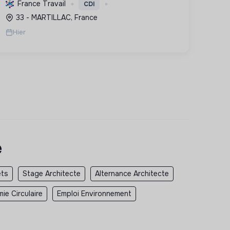
des solutions durables pour réduire la
France Travail
CDI
consommation, favoriser les renouvelables
33 - MARTILLAC, France
et améliorer le confort.
Hier
e
ets
Stage Architecte
Alternance Architecte
ie Circulaire
Emploi Environnement