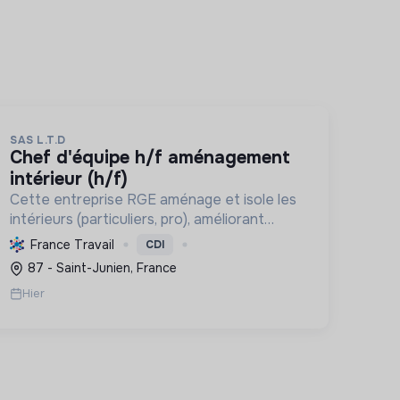
SAS L.T.D
chef d'équipe h/f aménagement
intérieur (h/f)
Cette entreprise RGE aménage et isole les
intérieurs (particuliers, pro), améliorant
confort et performance énergétique grâce
France Travail
CDI
à la plâtrerie, aux plafonds suspendus et à la
87 - Saint-Junien, France
menuiserie d'agencement.
Hier