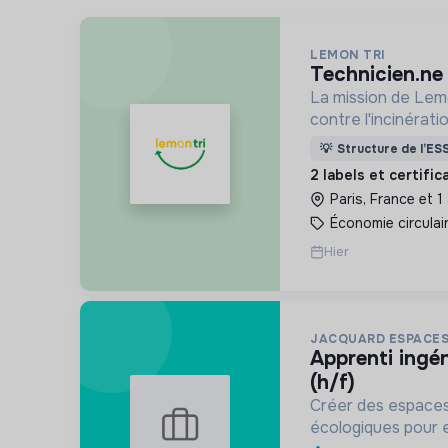
LEMON TRI
technicien.n
La mission de Lemo
contre l'incinérat
déchets. Adoptez 
💡
Structure de l’ES
côtés !
2 labels et certifi
Paris, France et 1
Économie circulai
Hier
JACQUARD ESPACES
apprenti ingénieur du paysage
(h/f)
Créer des espaces
écologiques pour en