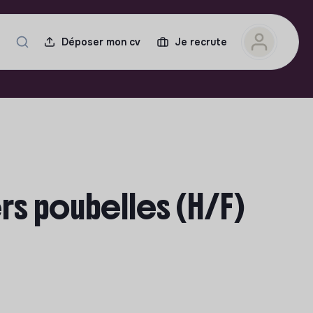
Déposer mon cv
Je recrute
rs poubelles (H/F)