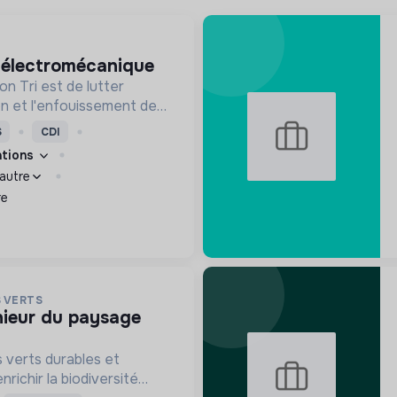
e électromécanique
n Tri est de lutter
ion et l'enfouissement des
les bons zestes à nos
S
CDI
cations
 autre
re
 VERTS
 verts durables et
richir la biodiversité