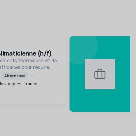
 climaticienne (h/f)
ipements thermiques et de
efficaces pour réduire
e et optimiser la
Alternance
étique des bâtiments.
les-Vignes, France
la rénovation, elle v...