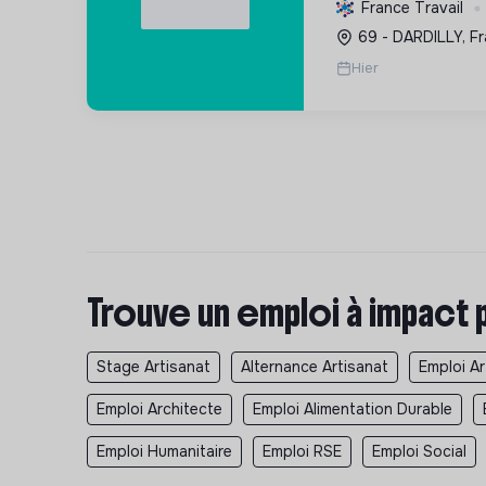
urbaine, intégrer 
France Travail
promouvoir des pr
69 - DARDILLY, F
respectueuses de 
Hier
Trouve un emploi à impact 
Stage Artisanat
Alternance Artisanat
Emploi Ar
Emploi Architecte
Emploi Alimentation Durable
Emploi Humanitaire
Emploi RSE
Emploi Social