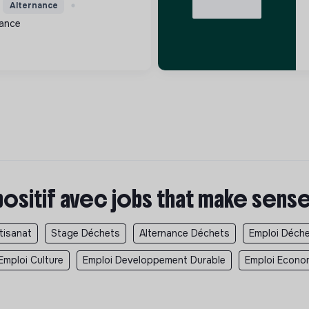
la nature aux bâtiments et
Alternance
atiques paysagères
rance
l'environnement.
positif avec jobs that make sens
tisanat
Stage Déchets
Alternance Déchets
Emploi Déch
Emploi Culture
Emploi Developpement Durable
Emploi Econom