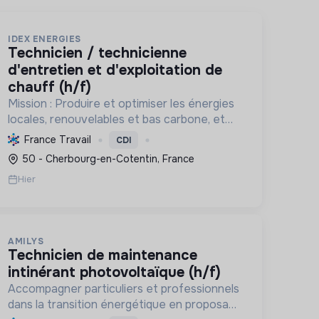
IDEX ENERGIES
technicien / technicienne
d'entretien et d'exploitation de
chauff (h/f)
Mission : Produire et optimiser les énergies
locales, renouvelables et bas carbone, et
réduire l'empreinte carbone des bâtiments
France Travail
CDI
et processus industriels. L'entreprise,
50 - Cherbourg-en-Cotentin, France
certifiée RGE, accompagne la tr...
Hier
AMILYS
technicien de maintenance
intinérant photovoltaïque (h/f)
Accompagner particuliers et professionnels
dans la transition énergétique en proposant