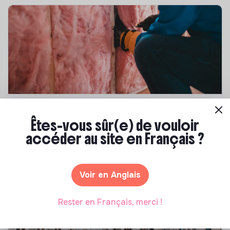
Compétences & formations
Êtes-vous sûr(e) de vouloir
Top 8 des formations en rénovation
accéder au site en Français ?
énergétique des bâtiments
Marianne Roussel
•
21 janvier 2025
Voir en Anglais
Rester en Français, merci !