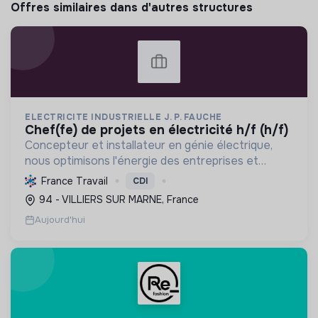
Offres similaires dans d'autres structures
ELECTRICITE INDUSTRIELLE J. P. FAUCHE
chef(fe) de projets en électricité h/f (h/f)
Concepteur et installateur en génie électrique,
nous optimisons l'énergie des entreprises et
collectivités. Engagés dans la transition
France Travail
CDI
écologique avec le Label RGE, nous offrons des
94 - VILLIERS SUR MARNE, France
solutions innovant...
Aujourd'hui