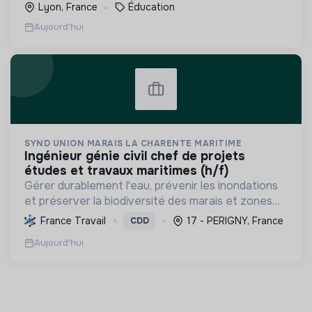
Lyon, France
Éducation
Aujourd'hui
SYND UNION MARAIS LA CHARENTE MARITIME
ingénieur génie civil chef de projets
études et travaux maritimes (h/f)
Gérer durablement l'eau, prévenir les inondations
et préserver la biodiversité des marais et zones
humides en Charente-Maritime, par l'ingénierie et
France Travail
17 - PERIGNY, France
CDD
la maîtrise d'œuvre.
Aujourd'hui