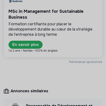
💡
Produits ou services responsables
MSc in Management for Sustainable
La mission de cette entreprise est de concevoir
des produits ou proposer des services éco-
Business
responsables alignés avec les besoins de la
Formation certifiante pour placer le
transformation écologique et solidaire.
développement durable au cœur de la stratégie
de l'entreprise à long terme
En savoir plus
Plus d'informations
1 à 2 ans • Nantes • 100% en anglais
Site internet
Entreprise
Partenariat sponsorisé
Entre 15 et 50 salariés
Alimentation
Mesure d'impact
Annonces similaires
Pour De Bon n'a pas encore transmis de mesure
d'impact
Responsable de Développement et