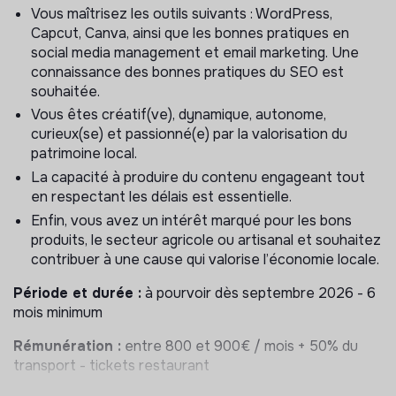
Participer à la gestion des réseaux sociaux en
Vous maîtrisez les outils suivants : WordPress,
élaborant une stratégie de communication adaptée
Capcut, Canva, ainsi que les bonnes pratiques en
(posts, modération)
social media management et email marketing. Une
Collaborer avec l’équipe pour assurer une cohérence
connaissance des bonnes pratiques du SEO est
dans la stratégie digitale et le respect de l’identité
souhaitée.
visuelle.
Vous êtes créatif(ve), dynamique, autonome,
Accompagner l’agence de presse (proposition de
curieux(se) et passionné(e) par la valorisation du
produits en accord avec les temps forts, relecture
patrimoine local.
des CP, gestion des portages, proposition de
La capacité à produire du contenu engageant tout
supports pour nourrir l’agence).
en respectant les délais est essentielle.
Pratiquer la veille concurrentielle
Enfin, vous avez un intérêt marqué pour les bons
produits, le secteur agricole ou artisanal et souhaitez
Pourquoi nous rejoindre ?
contribuer à une cause qui valorise l’économie locale.
Un projet utile, avec un vrai impact social et
Période et durée :
à pourvoir dès septembre 2026 - 6
environnemental.
mois minimum
Une équipe marketing soudée, qui mise sur l’entraide,
l’exigence et la progression collective.
Rémunération :
entre 800 et 900€ / mois + 50% du
Un cadre de travail sérieux, mais simple et agréable,
transport - tickets restaurant
où chacun peut monter en compétence rapidement.