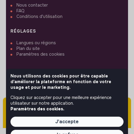
Nous contacter
FAQ
Conditions d'utilisation
RÉGLAGES
Langues ou régions
Plan du site
Paramètres des cookies
Nous utilisons des cookies pour être capable
d'améliorer la plateforme en fonction de votre
SUIVEZ-NOUS
usage et pour le marketing.
Cliquez sur accepter pour une meilleure expérience
utilisateur sur notre application.
Attention cette annonce a été publiée il y a
© 2026 jobs that makesense.
Paramètres des cookies.
plus de 60 jours (le 21/04/2026) et est sans
doute expirée ou non mise à jour.
J'accepte