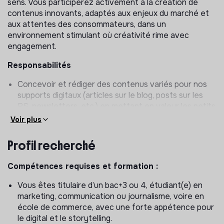
sens. Vous participerez activement à la création de
contenus innovants, adaptés aux enjeux du marché et
aux attentes des consommateurs, dans un
environnement stimulant où créativité rime avec
engagement.
Responsabilités
Concevoir et rédiger des contenus variés pour nos
supports digitaux (articles sur le blog, posts sur les
RS, newsletters, etc.) en mettant en valeur les petits
producteurs.
Voir plus
Optimiser le référencement naturel (SEO) des
contenus pour améliorer leur visibilité sur les moteurs
Profil recherché
de recherche (site et blog)
Gérer la publication et la mise à jour des contenus
Compétences requises et formation :
sur WordPress et autres systèmes de gestion de
Vous êtes titulaire d’un bac+3 ou 4, étudiant(e) en
contenu.
marketing, communication ou journalisme, voire en
Créer des visuels attractifs en utilisant Canva ou
école de commerce, avec une forte appétence pour
Capcut pour accompagner les publications.
le digital et le storytelling.