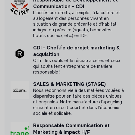
Communication - CDI
L'accès aux droits, à l'emploi, à la culture et
au logement des personnes vivant en
situation de grande précarité et d'habitat
Labels et certifications
indigne ou précaire (squats, bidonvilles,
hôtels sociaux, etc.) en IDF.
Cette structure n'a pas souhaité nous
CDI - Chef.fe de projet marketing &
communiquer les labels ou certifications qu'elle a
acquisition
pu obtenir.
Offrir les outils et le réseau à celles et ceux
qui souhaitent entreprendre de manière
responsable !
SALES & MARKETING (STAGE)
Documents
Nous redonnons vie à des matières vouées à
disparaître pour en faire des pièces uniques
N'a pas encore communiqué de documents de
et originales. Notre manufacture d’upcycling
transparence
s'inscrit en circuit court et dans l’économie
sociale et solidaire.
Responsable Communication et
Marketing à impact H/F