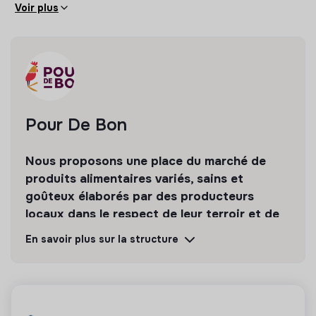
Situation :
Paris 9 (boulevard Montmartre / métro
Voir plus
Autres informations
Grands Boulevards
Période et durée : à pourvoir dès septembre 2026 -
Nous attendons avec impatience votre candidature
6 mois minimum
pour rejoindre cette aventure enrichissante !
Rémunération : entre 800 et 900€ par mois + 50% du
transport - tickets restaurant
Situation : Paris 9 (boulevard Montmartre / métro
Pour De Bon
Grands Boulevards
Autres avantages : crédits d’achat mensuels sur
Nous proposons une place du marché de
Pourdebon pour découvrir les produits des
producteurs
produits alimentaires variés, sains et
goûteux élaborés par des producteurs
locaux dans le respect de leur terroir et de
l’environnement.
En savoir plus sur la structure
Découvrir
Suivre