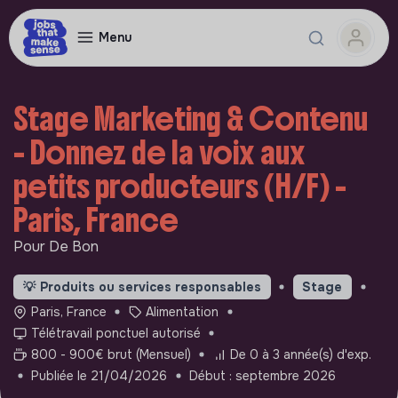
Menu
Stage Marketing & Contenu
- Donnez de la voix aux
petits producteurs (H/F) -
Paris, France
Pour De Bon
💡
Produits ou services responsables
Stage
Paris, France
Alimentation
Télétravail ponctuel autorisé
800 - 900€ brut (Mensuel)
De 0 à 3 année(s) d'exp.
Publiée le 21/04/2026
Début : septembre 2026