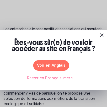
Les entreprises à impact positif et associations qui recrutent
>
Pour De Bon recrutement
>
Êtes-vous sûr(e) de vouloir
Stage Marketing & Contenu - Donnez de la voix aux petits
accéder au site en Français ?
producteurs (H/F) - Paris - Stage - Communication,
Community Management / Social Media, Relations presse,
SEO / SEM - Alimentation - 21/04/2026
Voir en Anglais
Notre sélection de formations à impact
Rester en Français, merci !
Tu souhaites te réorienter mais tu ne sais pas par où
commencer ? Pas de panique, on te propose une
sélection de formations aux métiers de la transition
écologique et solidaire !