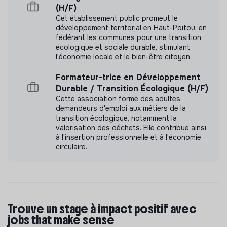
(H/F)
Labels et certifications
Cet établissement public promeut le
développement territorial en Haut-Poitou, en
Cette structure n'a pas souhaité nous
fédérant les communes pour une transition
écologique et sociale durable, stimulant
communiquer les labels ou certifications qu'elle a
l'économie locale et le bien-être citoyen.
pu obtenir.
Formateur-trice en Développement
Durable / Transition Écologique (H/F)
Cette association forme des adultes
demandeurs d'emploi aux métiers de la
Documents
transition écologique, notamment la
valorisation des déchets. Elle contribue ainsi
N'a pas encore communiqué de documents de
à l'insertion professionnelle et à l'économie
transparence
circulaire.
Trouve un stage à impact positif avec
jobs that make sense