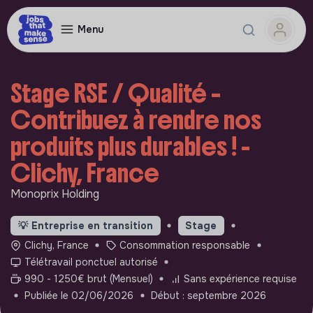
Menu
Stage RSE / Qualité –
Contribuez à rendre nos
produits plus durables ! -
Clichy, France
Monoprix Holding
💡
Entreprise en transition
Stage
Clichy, France
Consommation responsable
Télétravail ponctuel autorisé
990 - 1250€ brut (Mensuel)
Sans expérience requise
Publiée le 02/06/2026
Début : septembre 2026