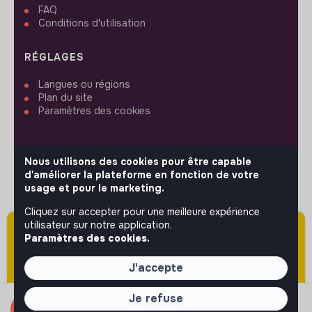
FAQ
Conditions d'utilisation
RÉGLAGES
Langues ou régions
Plan du site
Paramètres des cookies
Nous utilisons des cookies pour être capable
d'améliorer la plateforme en fonction de votre
SUIVEZ-NOUS
usage et pour le marketing.
Cliquez sur accepter pour une meilleure expérience
utilisateur sur notre application.
Attention cette annonce a été publiée il y a
© 2026 jobs that makesense.
Paramètres des cookies.
plus de 60 jours (le 02/06/2026) et est sans
doute expirée ou non mise à jour.
J'accepte
Je refuse
Candidater