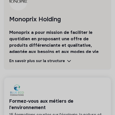
Monoprix Holding
Monoprix a pour mission de faciliter le
quotidien en proposant une offre de
produits différenciante et qualitative,
adaptée aux besoins et aux modes de vie
des citadins.
En savoir plus sur la structure
Découvrir
Suivre
💡
Entreprise en transition
Formez-vous aux métiers de
Cette entreprise a entamé sa transition pour
améliorer son impact social et environnemental.
l'environnement
Seuls les emplois contribuant directement à cette
15 formations courtes sur l'écologie, la nature et