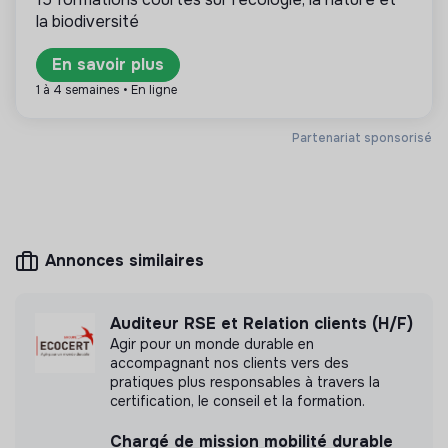
transition sont publiés ici, comme responsable
la biodiversité
RSE ou chef de projet bilan carbone.
En savoir plus
1 à 4 semaines • En ligne
Plus d'informations
Partenariat sponsorisé
Site internet
Entreprise
Consommation
> 2000 salariés
responsable
Annonces similaires
Mesure d'impact
Auditeur RSE et Relation clients (H/F)
Agir pour un monde durable en
Monoprix Holding n'a pas encore transmis de
accompagnant nos clients vers des
mesure d'impact
pratiques plus responsables à travers la
certification, le conseil et la formation.
Chargé de mission mobilité durable