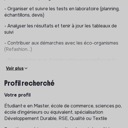
- Organiser et suivre les tests en laboratoire (planning,
échantillons, devis)
- Analyser les résultats et tenir à jour les tableaux de
suivi
- Contribuer aux démarches avec les éco-organismes
(Refashion…)
- Proposer des axes d’amélioration pour renforcer la
durabilité des produits
Voir plus
- Accompagner les équipes internes et les fournisseurs
Profil recherché
dans la mise en place de nos exigences qualité
Côté RSE
Votre profil
Vous contribuerez aux avancées de la stratégie de
Étudiant·e en Master, école de commerce, sciences po,
développement durable aux côtés de la cheffe de
école d’ingénieurs ou équivalent, spécialisation
projet RSE, avec un rôle clé sur les sujets de
Développement Durable, RSE, Qualité ou Textile
certifications :