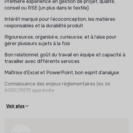
Première expérience en gestion de projet, qualité,
- Contrôler et valider les certificats envoyés par nos
conseil ou RSE (un plus dans le textile)
fournisseurs pour s’assurer de la conformité des
Intérêt marqué pour l’écoconception, les matières
produits avec les référentiels GOTS et Oekotex Made
responsables et la durabilité produit
in Green
Rigoureux·se, organisé·e, curieux·se, et à l’aise pour
- Mettre à jour les bases de données et la cartographie
gérer plusieurs sujets à la fois
des fournisseurs engagés
Bon relationnel, goût du travail en équipe et capacité à
- Participer à la préparation des audits de certification
travailler avec différents services
- Contribuer à l’amélioration continue des process RSE
Maîtrise d’Excel et PowerPoint, bon esprit d’analyse
- Assurer la bonne coordination avec les éco-
Connaissance des enjeux réglementaires (ex. loi
organismes et l’interne
AGEC/REP) appréciée
Voir plus