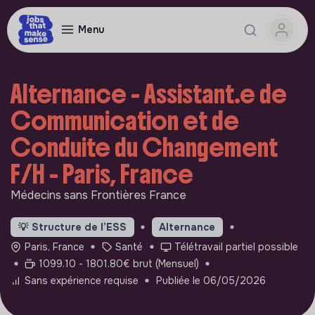
Menu
Alternance - Assistant.e de
Communication et de
Conduite du Changement
F/H - Paris, France
Médecins sans Frontières France
💡
Structure de l’ESS
Alternance
Paris, France
Santé
Télétravail partiel possible
1099.10 - 1801.80€ brut (Mensuel)
Sans expérience requise
Publiée le 06/05/2026