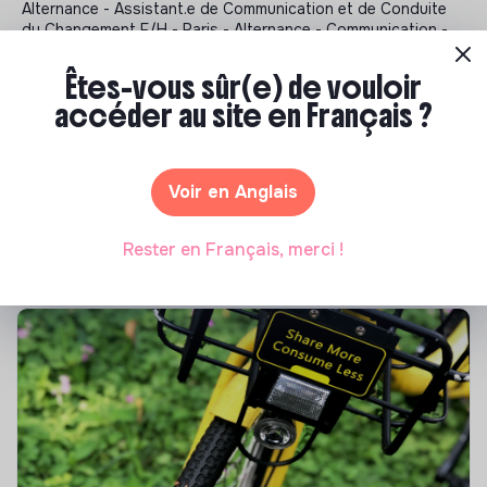
Alternance - Assistant.e de Communication et de Conduite
du Changement F/H - Paris - Alternance - Communication -
Santé - 06/05/2026
Êtes-vous sûr(e) de vouloir
accéder au site en Français ?
Notre sélection de formations à impact
Tu souhaites te réorienter mais tu ne sais pas par où
Voir en Anglais
commencer ? Pas de panique, on te propose une
sélection de formations aux métiers de la transition
Rester en Français, merci !
écologique et solidaire !