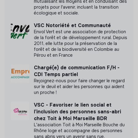
mutualisant les moyens et en conduisant des
Cette structure n'a pas souhaité nous
projets pour l'avenir, incluant la transition
communiquer les labels ou certifications qu'elle a
écologique et sociale.
pu obtenir.
VSC Notoriété et Communauté
Envol Vert est une association de protection
de la forêt et de développement rural. Depuis
2011, elle lutte pour la préservation de la
Documents
forêt et de la biodiversité en Colombie au
Pérou et en France
N'a pas encore communiqué de documents de
Chargé(e) de communication F/H -
transparence
CDI Temps partiel
Rejoignez-nous pour faire changer le regard
sur le deuil et aider les personnes qui aident
un proche !
VSC - Favoriser le lien social et
l’inclusion des personnes sans-abri
chez Toit à Moi Marseille BDR
L'association Toit à Moi Marseille Bouche du
Rhône loge et accompagne des personnes
sans abris vers un avenir sans rue.