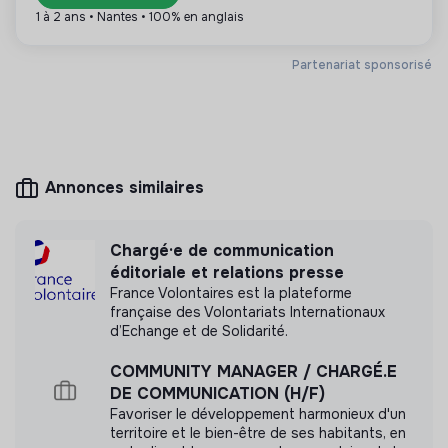
renforcer la coordination et la cohérence globale
1 à 2 ans • Nantes • 100% en anglais
des actions.
Plus d'informations
Partenariat sponsorisé
Dans le cas d’un contrat d’alternance de 2 ans, le
périmètre est susceptible d’évoluer sur d’autres projets
Site internet
Association
du département Achat & Approvisionnement.
Entre 250 et 2000
Santé
salariés
Annonces similaires
Mesure d'impact
Chargé·e de communication
éditoriale et relations presse
Médecins sans Frontières France n'a pas encore
France Volontaires est la plateforme
transmis de mesure d'impact
française des Volontariats Internationaux
d’Echange et de Solidarité.
COMMUNITY MANAGER / CHARGÉ.E
DE COMMUNICATION (H/F)
Labels et certifications
Favoriser le développement harmonieux d'un
territoire et le bien-être de ses habitants, en