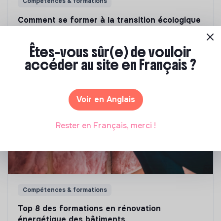
Compétences & formations
Comment se former à la transition écologique
?
Êtes-vous sûr(e) de vouloir
Marianne Roussel
•
09 janvier 2024
accéder au site en Français ?
Voir en Anglais
Rester en Français, merci !
Compétences & formations
Top 8 des formations en rénovation
énergétique des bâtiments