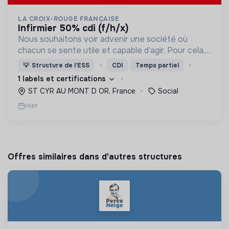
LA CROIX-ROUGE FRANÇAISE
infirmier 50% cdi (f/h/x)
Nous souhaitons voir advenir une société où
chacun se sente utile et capable d’agir. Pour cela,
nous proposons des moyens et des lieux
💡
Structure de l’ESS
CDI
Temps partiel
d’engagement innovants et adaptés à tous.
1 labels et certifications
ST CYR AU MONT D OR, France
Social
Hier
Offres similaires dans d'autres structures