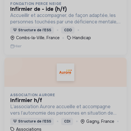
FONDATION PERCE NEIGE
infirmier de - ide (h/f)
Accueillir et accompagner, de façon adaptée, les
personnes touchées par une déficience mentale,
un handicap physique ou psychique
💡
Structure de l’ESS
CDD
Combs-la-Ville, France
Handicap
Hier
ASSOCIATION AURORE
infirmier h/f
L’association Aurore accueille et accompagne
vers l’autonomie des personnes en situation de
précarité ou d’exclusion via l’hébergement, les
Gagny, France
💡
Structure de l’ESS
CDI
soins et l’insertion sociale et professionnelle.
Associations