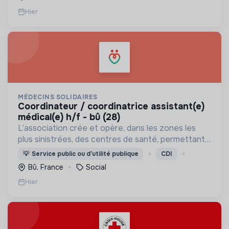
Hier
MÉDECINS SOLIDAIRES
coordinateur / coordinatrice assistant(e)
médical(e) h/f - bû (28)
L’association crée et opère, dans les zones les
plus sinistrées, des centres de santé, permettant
aux populations de retrouver une porte à laquelle
💡
Service public ou d’utilité publique
CDI
frapper lorsque le besoin médical survient.
Bû, France
Social
Hier