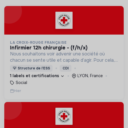
LA CROIX-ROUGE FRANÇAISE
infirmier 12h chirurgie - (f/h/x)
Nous souhaitons voir advenir une société où
chacun se sente utile et capable d’agir. Pour cela,
nous proposons des moyens et des lieux
💡
Structure de l’ESS
CDI
d’engagement innovants et adaptés à tous.
1 labels et certifications
LYON, France
Social
Hier