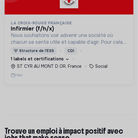
LA CROIX-ROUGE FRANÇAISE
infirmier (f/h/x)
Nous souhaitons voir advenir une société où
chacun se sente utile et capable d’agir. Pour cela,
nous proposons des moyens et des lieux
💡
Structure de l’ESS
CDI
d’engagement innovants et adaptés à tous.
1 labels et certifications
ST CYR AU MONT D OR, France
Social
Hier
Trouve un emploi à impact positif avec
jobs that make sense