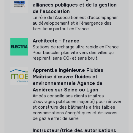
Documents
alliances publiques et de la gestion
de l’association
N'a pas encore communiqué de documents de
Le rôle de l’Association est d’accompagner
transparence
au développement et à l’émergence des
tiers-lieux partout en France.
Architecte - France
Stations de recharge ultra rapide en France.
Pour basculer plus vite vers des villes qui
respirent, sans CO₂ et sans bruit.
Apprenti.e ingénieur.e Fluides
Maîtrise d’œuvre fluides et
environnementale Agence de
Asnières sur Seine ou Lyon
Amoès conseille ses clients (maitres
d'ouvrages publics en majorité) pour rénover
et construire des bâtiments à très faibles
consommations énergétiques et émissions
de gaz à effet de serre.
Instructeur/trice des autorisations