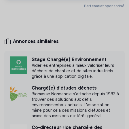
< 15 personnes
Écologie
territoire et la transition écologique
Partenariat sponsorisé
Conditions
● Stage de 6 mois à partir de août 2026
Mesure d'impact
● Gratification légale
Annonces similaires
Institut de la Transition foncière n'a pas encore
● Tickets-restaurants (10e par jour, pris en charge à
transmis de mesure d'impact
60%)
Stage Chargé(e) Environnement
● Remboursement de 50% des titres de transport ou
Aider les entreprises à mieux valoriser leurs
Forfait mobilité durable
déchets de chantier et de sites industriels
grâce à une application digitale.
Labels et certifications
● Adresse : 54 rue Molière, Ivry-sur-Seine
Chargé(e) d'études déchets
Retrouvez ici les offres d'emplois du
Biomasse Normandie s’attache depuis 1983 à
cluster EMS
trouver des solutions aux défis
environnementaux actuels. L'association
mène pour cela des missions d’études et
anime des missions d’intérêt général
Co-directeur·rice chargé·e des