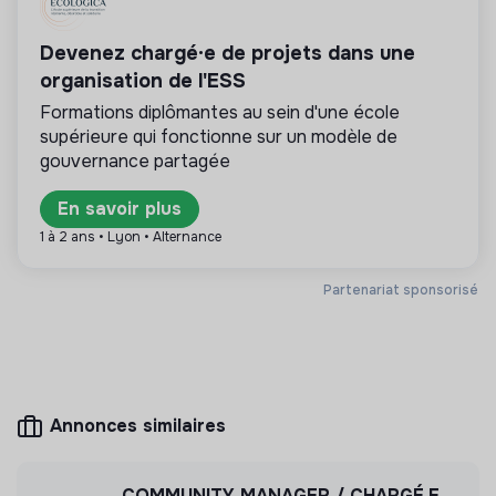
💡
Structure de l’ESS
Devenez chargé·e de projets dans une
organisation de l'ESS
Cette structure repose sur un principe de
Formations diplômantes au sein d'une école
solidarité et d’utilité sociale : son mode de
supérieure qui fonctionne sur un modèle de
gestion est démocratique et participatif, et sa
lucrativité est limitée. Il s’agit d’une association,
gouvernance partagée
coopérative, fondation, mutuelle ou entreprise
ESUS.
En savoir plus
1 à 2 ans • Lyon • Alternance
Partenariat sponsorisé
Plus d'informations
Site internet
Association
< 15 personnes
Associations
Annonces similaires
COMMUNITY MANAGER / CHARGÉ.E