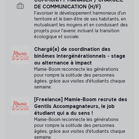
Mesure d'impact
DE COMMUNICATION (H/F)
Favoriser le développement harmonieux d'un
Halte à l'Obsolescence Programmée (HOP) n'a pas
territoire et le bien-être de ses habitants, en
encore transmis de mesure d'impact
mutualisant les moyens et en conduisant des
projets pour l'avenir, incluant la transition
écologique et sociale.
Chargé(e) de coordination des
Labels et certifications
binômes intergénérationnels - stage
ou alternance à impact
Mamie-Boom reconnecte les générations
Référencé par Shift Your Job.
pour rompre la solitude des personnes
âgées, grâce aux visites d'étudiants chaque
Membre de la communauté Sobriété
semaine.
Numérique de Latitudes.
[Freelance] Mamie-Boom recrute des
Gentils Accompagnateurs, le job
étudiant qui a du sens !
Mamie-Boom reconnecte les générations
pour rompre la solitude des personnes
Documents
âgées, grâce aux visites d'étudiants chaque
semaine.