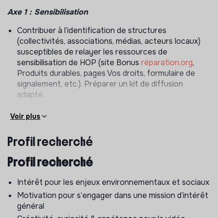
Axe 1 : Sensibilisation
Contribuer à l’identification de structures
(collectivités, associations, médias, acteurs locaux)
susceptibles de relayer les ressources de
sensibilisation de HOP (site Bonus
réparation.org
,
Produits durables, pages Vos droits, formulaire de
signalement, etc.). Préparer un kit de diffusion
adapté.
Participer à la réalisation d’interviews d’acteur·ices
Voir plus
varié·es (citoyen·nes, associations, expert·es) pour le
site Produits durables afin de valoriser des pratiques
Profil recherché
et solutions autour de la réparation.
Contribuer à la rédaction d’articles pour les sites HOP
Profil recherché
et Produits durables, en lien avec le pôle plaidoyer et
communication.
Intérêt pour les enjeux environnementaux et sociaux
Contribuer à la préparation de supports simples de
Motivation pour s’engager dans une mission d’intérêt
diffusion (kits, messages, contenus pédagogiques)
général
Axe 2 : Animation de la communauté HOP