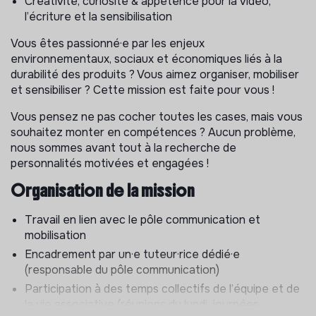
Créativité, curiosité & appétence pour la vidéo,
l’écriture et la sensibilisation
Participer à la création de contenus vidéo de
sensibilisation pour les réseaux sociaux. Contact et
Vous êtes passionné·e par les enjeux
prise de RDV avec les personnes interviewées.
environnementaux, sociaux et économiques liés à la
Appuyer la communication HOP en lien avec les
durabilité des produits ? Vous aimez organiser, mobiliser
Journées Nationales de la Réparation : valorisation
et sensibiliser ? Cette mission est faite pour vous !
des événements, portraits de réparateurs,
Vous pensez ne pas cocher toutes les cases, mais vous
témoignages des participant·es, etc.
souhaitez monter en compétences ? Aucun problème,
Participer à l’organisation des webinaires adhérent·es
nous sommes avant tout à la recherche de
: invitations, suivi des intervenant·es, calendrier,
personnalités motivées et engagées !
relances et communication.
Organisation de la mission
(le montage et la stratégie éditoriale restent assurés par
l’équipe salariée)
Travail en lien avec le pôle communication et
mobilisation
Axe 3 : Vie associative
Encadrement par un·e tuteur·rice dédié·e
Participer à des événements (festivals, salons,
(responsable du pôle communication)
rencontres) pour faire connaître HOP et ses actions.
Participation à des temps collectifs de l’équipe et de
Contribuer à la diffusion de contenus de
la vie associative (réunions du lundi, journées