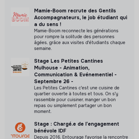
N'a pas encore communiqué de documents de
transparence
Mamie-Boom recrute des Gentils
Accompagnateurs, le job étudiant qui
a du sens !
Mamie-Boom reconnecte les générations
pour rompre la solitude des personnes
âgées, grâce aux visites d'étudiants chaque
semaine.
Stage Les Petites Cantines
Mulhouse - Animation,
Communication & Evénementiel -
Septembre 26 -
Les Petites Cantines c'est une cuisine de
quartier ouverte à toutes et tous. On s'y
rassemble pour cuisiner, manger un bon
repas ou simplement partager un bon
moment.
Stage : Chargé.e de l’engagement
bénévole IDF
Depuis 2016, Entourage favorise la rencontre