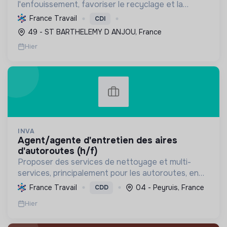
l'enfouissement, favoriser le recyclage et la
valorisation, et préserver les ressources
France Travail
CDI
naturelles, contribuant ainsi à l'économie circulaire
49 - ST BARTHELEMY D ANJOU, France
et à la t...
Hier
INVA
agent/agente d'entretien des aires
d'autoroutes (h/f)
Proposer des services de nettoyage et multi-
services, principalement pour les autoroutes, en
France. Favoriser l'inclusion sociale et
France Travail
04 - Peyruis, France
CDD
professionnelle, et contribuer à la préservation de
Hier
l'environnemen...