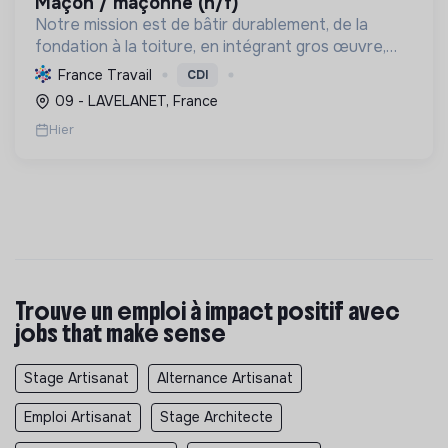
maçon / maçonne (h/f)
Notre mission est de bâtir durablement, de la
fondation à la toiture, en intégrant gros œuvre,
rénovation et désamiantage. Nous formons des
France Travail
CDI
talents et valorisons l'insertion, avec le Label RGE.
09 - LAVELANET, France
Hier
Trouve un emploi à impact positif avec
jobs that make sense
Stage Artisanat
Alternance Artisanat
Emploi Artisanat
Stage Architecte