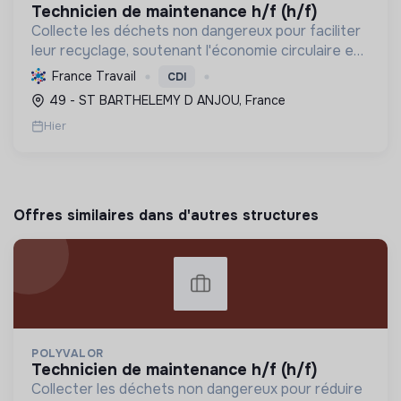
technicien de maintenance h/f (h/f)
Collecte les déchets non dangereux pour faciliter
leur recyclage, soutenant l'économie circulaire et
la réduction de l'empreinte environnementale via
France Travail
CDI
une gestion efficace et des équipements
49 - ST BARTHELEMY D ANJOU, France
performant...
Hier
Offres similaires dans d'autres structures
POLYVALOR
technicien de maintenance h/f (h/f)
Collecter les déchets non dangereux pour réduire