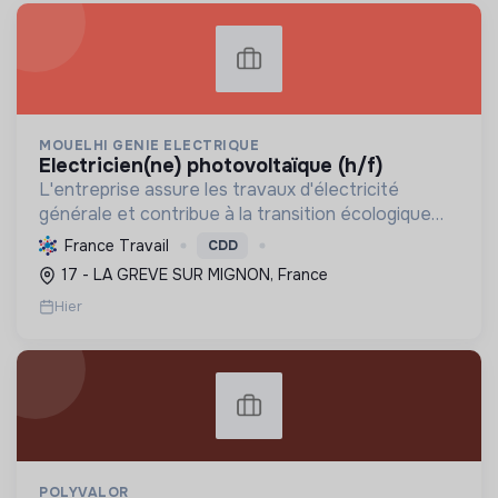
MOUELHI GENIE ELECTRIQUE
electricien(ne) photovoltaïque (h/f)
L'entreprise assure les travaux d'électricité
générale et contribue à la transition écologique
par l'installation de systèmes photovoltaïques,
France Travail
CDD
favorisant ainsi une énergie plus durable.
17 - LA GREVE SUR MIGNON, France
Hier
POLYVALOR