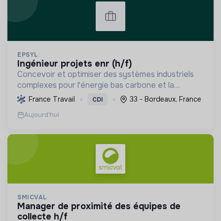
EPSYL
ingénieur projets enr (h/f)
Concevoir et optimiser des systèmes industriels
complexes pour l'énergie bas carbone et la
mobilité durable, en s'appuyant sur l'innovation et
France Travail
33 - Bordeaux, France
CDI
une démarche RSE.
Aujourd'hui
SMICVAL
manager de proximité des équipes de
collecte h/f