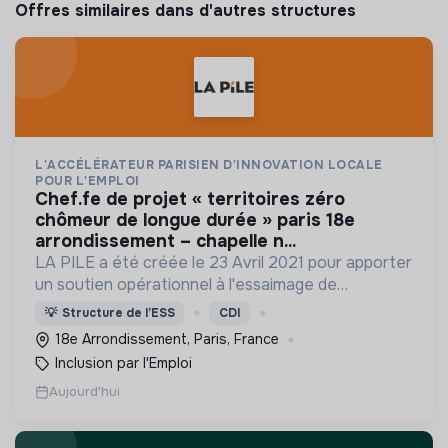
Offres similaires dans d'autres structures
L'ACCÉLÉRATEUR PARISIEN D'INNOVATION LOCALE
POUR L'EMPLOI
chef.fe de projet « territoires zéro
chômeur de longue durée » paris 18e
arrondissement – chapelle n...
LA PILE a été créée le 23 Avril 2021 pour apporter
un soutien opérationnel à l'essaimage de
l’expérimentation "Territoires Zéro Chômeur de
💡
Structure de l’ESS
CDI
Longue Durée" à Paris
18e Arrondissement, Paris, France
Inclusion par l'Emploi
Aujourd'hui