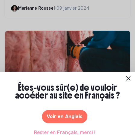
Marianne Roussel
•
09 janvier 2024
Êtes-vous sûr(e) de vouloir
accéder au site en Français ?
Compétences & formations
Top 8 des formations en rénovation
énergétique des bâtiments
Voir en Anglais
Marianne Roussel
•
21 janvier 2025
Rester en Français, merci !