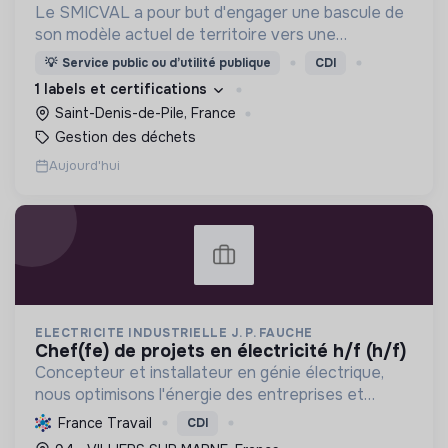
Le SMICVAL a pour but d'engager une bascule de
son modèle actuel de territoire vers une
dynamique positive Zero Waste.
💡
Service public ou d’utilité publique
CDI
1 labels et certifications
Saint-Denis-de-Pile, France
Gestion des déchets
Aujourd'hui
ELECTRICITE INDUSTRIELLE J. P. FAUCHE
chef(fe) de projets en électricité h/f (h/f)
Concepteur et installateur en génie électrique,
nous optimisons l'énergie des entreprises et
collectivités. Engagés dans la transition
France Travail
CDI
écologique avec le Label RGE, nous offrons des