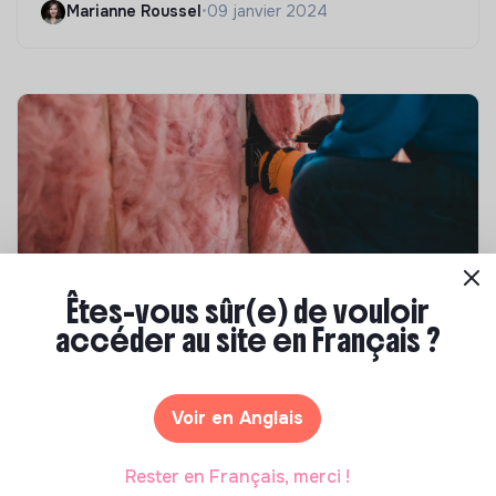
Marianne Roussel
•
09 janvier 2024
Êtes-vous sûr(e) de vouloir
Compétences & formations
accéder au site en Français ?
Top 8 des formations en rénovation
énergétique des bâtiments
Voir en Anglais
Marianne Roussel
•
21 janvier 2025
Rester en Français, merci !