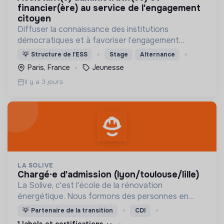
financier(ère) au service de l'engagement
citoyen
Diffuser la connaissance des institutions
démocratiques et à favoriser l’engagement
civique des jeunes
💡
Structure de l’ESS
Stage
Alternance
Paris, France
Jeunesse
Il y a 3 jours
LA SOLIVE
chargé·e d'admission (lyon/toulouse/lille)
La Solive, c'est l'école de la rénovation
énergétique. Nous formons des personnes en
reconversion aux métiers de la rénovation
💡
Partenaire de la transition
CDI
énergétique : chefs de projet, installateurs de
1 labels et certifications