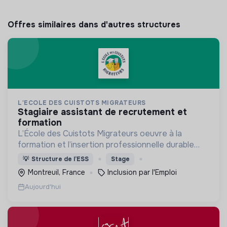
Offres similaires dans d'autres structures
L'ECOLE DES CUISTOTS MIGRATEURS
stagiaire assistant de recrutement et
formation
L’École des Cuistots Migrateurs oeuvre à la
formation et l’insertion professionnelle durable
des personnes réfugiées et ressortissants de
💡
Structure de l’ESS
Stage
pays tiers allophones par les métiers de la
Montreuil, France
Inclusion par l'Emploi
restauration .
Aujourd'hui