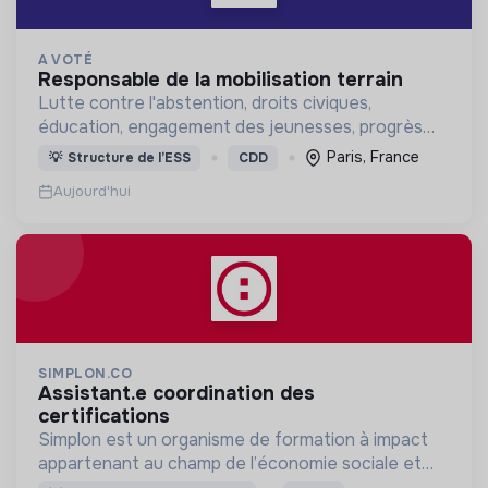
A VOTÉ
responsable de la mobilisation terrain
Lutte contre l'abstention, droits civiques,
éducation, engagement des jeunesses, progrès
démocratique
Paris, France
💡
Structure de l’ESS
CDD
Aujourd'hui
SIMPLON.CO
assistant.e coordination des
certifications
Simplon est un organisme de formation à impact
appartenant au champ de l’économie sociale et
solidaire.