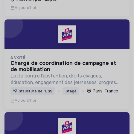
Aujourd'hui
A VOTÉ
chargé de coordination de campagne et
de mobilisation
Lutte contre l'abstention, droits civiques,
éducation, engagement des jeunesses, progrès
démocratique
Paris, France
💡
Structure de l’ESS
Stage
Aujourd'hui